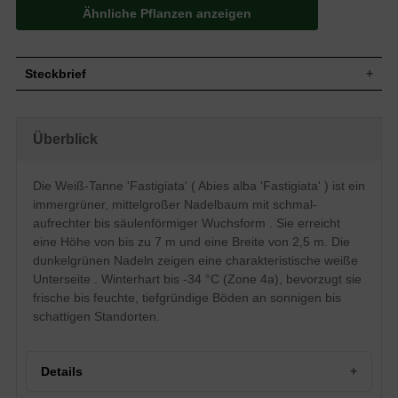
Ähnliche Pflanzen anzeigen
Steckbrief
Mittelgroßer Baum, schmal-aufrecht bis
säulenförmig, dichtbuschig und kompakt,
Wuchs
Überblick
gut verzweigt, bis zu7 m hoch und 2,5 m
breit
Wuchshöhe
bis zu 7 m
Die Weiß-Tanne 'Fastigiata' ( Abies alba 'Fastigiata' ) ist ein
Immergrün, Nadeln, glattrandig, stumpf,
immergrüner, mittelgroßer Nadelbaum mit schmal-
Blatt
dunkelgrün, Unterseite weiß, ca. 2 cm
lang
aufrechter bis säulenförmiger Wuchsform . Sie erreicht
eine Höhe von bis zu 7 m und eine Breite von 2,5 m. Die
Zapfen, braun, zylindrisch, 10 bis 15 cm
Frucht
lang
dunkelgrünen Nadeln zeigen eine charakteristische weiße
Blütenzapfen, rot (männlich), grün
Unterseite . Winterhart bis -34 °C (Zone 4a), bevorzugt sie
Blüte
(weiblich), erst im hohen Alter
frische bis feuchte, tiefgründige Böden an sonnigen bis
Blütezeit
Mai bis Juni
schattigen Standorten.
Graubraun, anfangs glatt, im Alter
Rinde
flachschuppig
Wurzeln
Tiefwurzler
Details
Frische bis feuchte, tiefgründige und
Boden