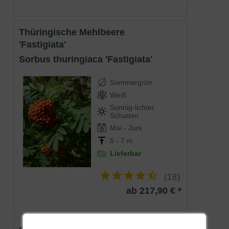
in Deutschland heimischen
Weißtanne
. Sie präsentiert sich
mit einem immergrünen Nadelkleid und einer eleganten
Wuchsform. Abies alba ‘Fastigiata‘ entwickelt sich straff
Thüringische Mehlbeere
aufrecht mit einer säulenartigen Gestalt und einer
'Fastigiata'
dichtbuschigen Krone, die den
Nadelbaum
zu einem
Sorbus thuringiaca 'Fastigiata'
eleganten Blickfang macht. Die Selektion eignet sich
hervorragend für die Verschönerung von großen Gärten
Sommergrün
oder Parkanlagen und erweist sich hier als dekorativer
Weiß
Akzentsetzer. Zudem verwöhnt sie mit einem robusten,
Sonnig-lichter
genügsamen sowie langlebigen Charakter.
Schatten
Mai - Juni
5 - 7 m
Die Weißtanne ist in der Natur Europas ein
Lieferbar
bedeutender Nadelbaum
Die Mutterart ist in Europa heimisch und der fachkundige
(
18
)
Botaniker kennt sie unter dem Namen Abies alba. Sie
ab 217,90 € *
gehört zur Familie der Kieferngewächse und ist in
Deutschland ebenfalls unter dem Trivialnamen Weißtanne
sehr bekannt. Die Weißtanne ist neben der Buche und der