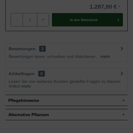
1.287,90 €
-
+
In den
Warenkorb
Bewertungen
2
Bewertungen lesen, schreiben und diskutieren...
mehr
Artikelfragen
0
Lesen Sie von weiteren Kunden gestellte Fragen zu diesem
Artikel
mehr
Pflegehinweise
Alternative Pflanzen
Pflanz- und Pflegetipps Kalmia latifolia 'Yankee
Doodle' / Lorbeerrose 'Yankee Doodle' /