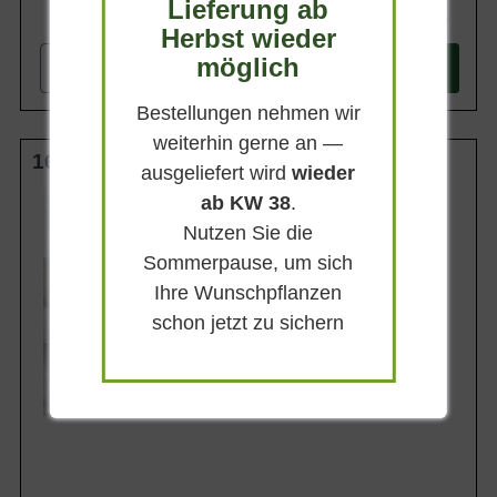
Lieferung ab
999,90 €
Herbst wieder
möglich
-
+
In den
Warenkorb
Bestellungen nehmen wir
weiterhin gerne an —
160-180 cm (Höhe) m. B. Solitär
ausgeliefert wird
wieder
ab KW 38
.
Wuchsendhöhe
bis zu 150 cm
Nutzen Sie die
Belaubung
Sommerpause, um sich
Immergrün
Ihre Wunschpflanzen
Blatt- / Nadelfarbe
Frischgrün
schon jetzt zu sichern
Standort
Sonnig-halbschattig
Lieferbar ab KW41