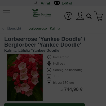
Anruf
Übersicht
Lorbeerrose - Kalmia
Lorbeerrose 'Yankee Doodle' /
Berglorbeer 'Yankee Doodle'
Kalmia latifolia 'Yankee Doodle'
Immergrün
Hellrosa
Sonnig-halbschattig
Juni
bis zu 150 cm
744,90 €
ab