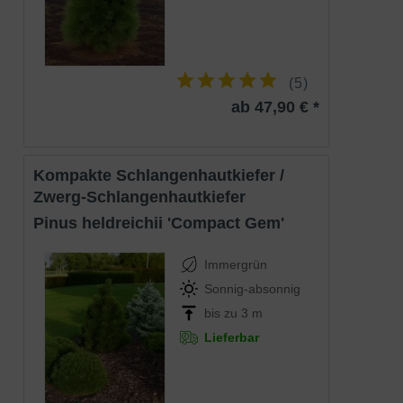
Standort
Sonnig bis halbschattig
Die Pinus virginiana 'Wate's Golden'
(Virginianische Kiefer 'Wate's Golden') ist
vor allem durch ihre interessante
Benadelung bekannt. Die Nadeln sind im
Sommer frischgrün und färben sich im
(
5
)
Winter goldgelb. Dadurch werden
ab 47,90 € *
unglaublich schöne gelbe Farbakzente in
Eigenschaften
den Wintergarten gesetzt. Insgesamt
erweist sich diese Sorte als robust und
winterhart. Eine hervorragende Wahl für
Stein- und Heidegärten oder Freiflächen.
Kompakte Schlangenhautkiefer /
Besonders in Einzelstellung kommt die
Zwerg-Schlangenhautkiefer
Virginianische Kiefer 'Wate's Golden'
perfekt zur Geltung und ist ein unglaublich
Pinus heldreichii 'Compact Gem'
toller Hingucker!
Immergrün
Sonnig-absonnig
bis zu 3 m
Lieferbar