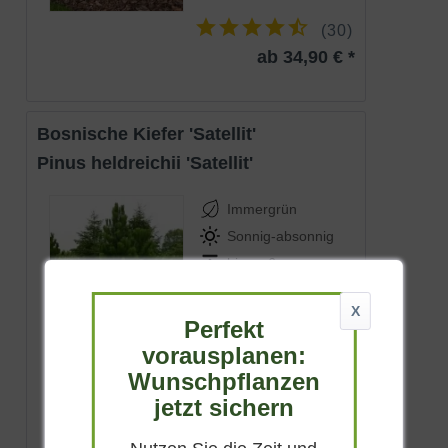
(
30
)
ab 34,90 € *
bosnische Kiefer 'Satellit'
Pinus heldreichii 'Satellit'
Immergrün
Sonnig-absonnig
bis zu 6 m
ndor/doctrine/orm/lib/Doctrine/ORM/UnitOfWork.php
Lieferbar
X
Perfekt
vorausplanen:
Wunschpflanzen
ndor/doctrine/orm/lib/Doctrine/ORM/UnitOfWork.php
(
12
)
jetzt sichern
ab 42,90 € *