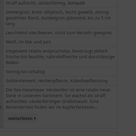
Straff aufrecht, säulenförmig, kompakt
Immergrün, breit- elliptisch, leicht gewellt, dornig
gezahnter Rand, dunkelgrün glänzend, bis zu 5 cm
lang
Leuchtend rote Beeren, nicht zum Verzehr geeignet
Weiß, im Mai und Juni
Insgesamt relativ anspruchslos, bevorzugt jedoch
frische bis feuchte, nährstoffreiche und durchlässige
Böden
Sonnig bis schattig
Solitärelement, Heckenpflanze, Kübelbepflanzung
Die Ilex meserveae 'Heckenfee' ist eine relativ neue
Sorte in unserem Sortiment. Sie wächst als straff
aufrechter, säulenförmiger Großstrauch. Eine
:
Besonderheit finden wir im kupferfarbenen...
weiterlesen ▾
Austrieb, der nach und nach vergrünt. Auch diese