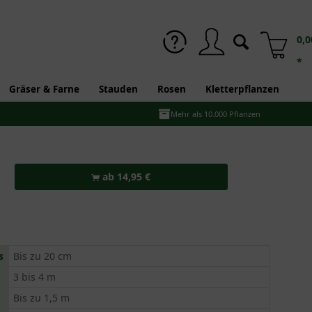
0,0
*
Gräser & Farne
Stauden
Rosen
Kletterpflanzen
Mehr als 10.000 Pflanzen
ab 14,95 €
s
Bis zu 20 cm
3 bis 4 m
Bis zu 1,5 m