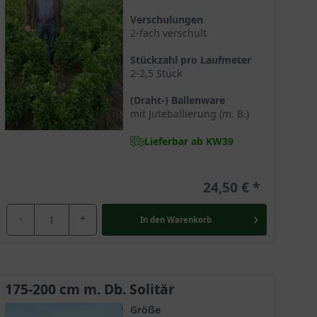
 alle Sorten des Ilex auf einen Blick.
Verschulungen
2-fach verschult
Stückzahl pro Laufmeter
freund können das passende Exemplar auswählen –
2-2,5 Stück
ste Exemplar in unserem Shop hat eine Größe zwischen
(Draht-) Ballenware
rung geliefert. Informieren Sie sich auf unserm Blog
mit Juteballierung (m. B.)
erell erreicht die Ilex meserveae 'Heckenfee' eine
0 cm. Damit gehört dieses Exemplar zu den eher
Lieferbar ab KW39
k der Ilex meserveae 'Heckenfee' in Ihrem Garten!
24,50 €
-
+
In den
Warenkorb
175-200 cm m. Db. Solitär
Größe