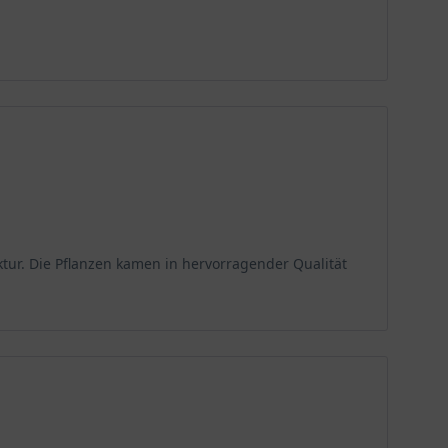
eführt werden. Der Boden wird durch die ersten
achten.
er bewässern. Sollten die Niederschläge ausbleiben,
n im Boden zu verankern. Den Winter kann die
z in den neuen Austrieb leiten.
ktur. Die Pflanzen kamen in hervorragender Qualität
chnitt wird sich lange an der Pflanze halten. Achten
ehlen Laubgehölze mit einer Handheckenschere zu
einungsbild der Pflanze.