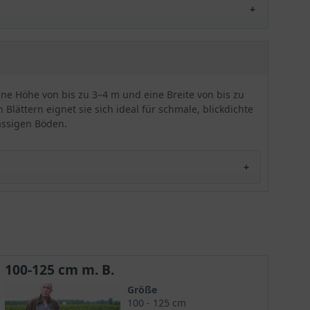
Sorte kann mit einem feurigen (rotfarbigen)
Fruchtstand überzeugen. Die Stechpalme
'Heckenfee' gilt als besonders winterhart,
schnittverträglich und robust. Sofern blickdichte,
kompakte und zugleich schmale
Grundstückseingrenzungen gewünscht werden,
muss diese Sorte in die engere Auswahl
ine Höhe von bis zu 3–4 m und eine Breite von bis zu
genommen werden.
lättern eignet sie sich ideal für schmale, blickdichte
lässigen Böden.
Heckenpflanze
ist ein beliebtes Exemplar in den
 Ilex-Pflanzen lassen sich wunderbar zu einer
100-125 cm m. B.
ht. Besonders blickdicht ist die
Heckenpflanze
durch
Größe
s, anspruchsloses, standorttolerantes, windfestes,
100 - 125 cm