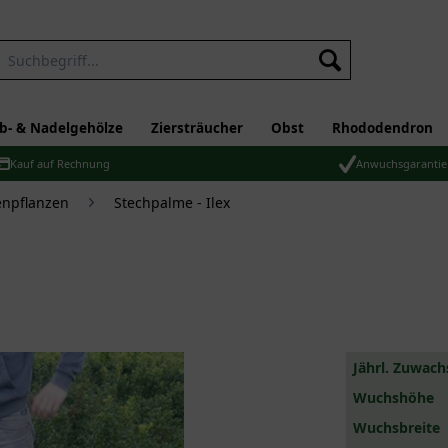
b- & Nadelgehölze
Ziersträucher
Obst
Rhododendron
Kauf auf Rechnung
Anwuchsgarantie
npflanzen
Stechpalme - Ilex
Jährl. Zuwach
Wuchshöhe
Wuchsbreite