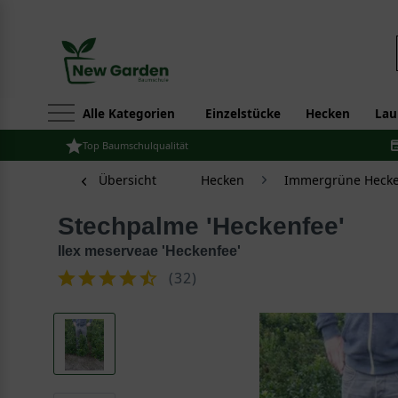
Alle Kategorien
Einzelstücke
Hecken
Lau
Top Baumschulqualität
Übersicht
Hecken
Immergrüne Hecke
Stechpalme 'Heckenfee'
Ilex meserveae 'Heckenfee'
(
32
)