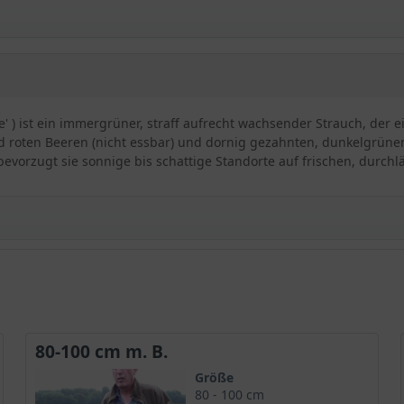
' ) ist ein immergrüner, straff aufrecht wachsender Strauch, der e
d roten Beeren (nicht essbar) und dornig gezahnten, dunkelgrünen B
bevorzugt sie sonnige bis schattige Standorte auf frischen, durch
' / Ilex meserveae 'Heckenfee'
ex-Sorten
, die wir in unserem Sortiment anbieten. Die
immergrüne 
chpalme durch die glänzenden Blätter und die leuchtenden Beeren.
80-100 cm m. B.
rund für kleinere Gärten, in denen wenig Platz zur Verfügung ste
Größe
hsform. Die Stechpalme 'Heckenfee' ist ein pflegeleichtes, robuste
80 - 100 cm