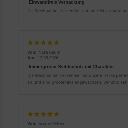
Einwandfreie Verpackung
Die Stechpalme 'Heckenfee' kam perfekt verpackt an
Frühjahrspflanzung der Stechpalme 'Heckenfee'
Eine Pflanzung im Frühjahr sollte unbedingt nach dem
Sonnenstrahlen im Frühjahr langsam aufgewärmt. Im F
Herbstpflanzung der Stechpalme 'Heckenfee'
Von:
Nora Baum
Eine Herbstpflanzung kommt einher mit einsetzenden 
Am:
12.05.2026
muss zusätzlich bewässert werden. Die Pflanze hat zu
Immergrüner Sichtschutz mit Charakter
Stechpalme gesund hinter sich lassen und im Frühjahr 
Die Stechpalme 'Heckenfee' hat unsere Hecke perfek
an und sind problemlos angewachsen. Wir sind sehr
Rückschnitt
Ein Rückschnitt pro Jahr ist bei der eher langsam wa
Sie während des Rückschnittes auf die Dornenränder d
beschneiden. Elektrische Heckenscheren verletzen die
Von:
Ariane Keßler
Vor dem Austrieb zurückschneiden