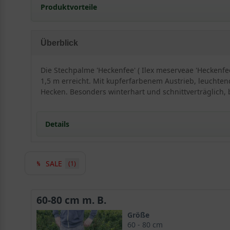
Produktvorteile
pflegeleicht
standorttolerant
Überblick
robust
auffälliger roter Fruchtstand
Die Stechpalme 'Heckenfee' ( Ilex meserveae 'Heckenfee
gut geeignet für
1,5 m erreicht. Mit kupferfarbenem Austrieb, leuchten
schmale Hecken
Hecken. Besonders winterhart und schnittverträglich, 
schnittverträglich
trockenheitsresistent
Details
sehr frosthart und windfest
verträgt keine Staunässe
langsamwüchsig
SALE
(1)
Detaillierte Informationen Stechpalme 'Heckenfee
Die Ilex meserveae 'Heckenfee' ist eine der neueren
Il
heimischen Gärten. Äußerst schmuckvoll wirkt die Ste
60-80 cm m. B.
schmalen Hecke anordnen und eignen sich aus diesem G
Größe
ihre straff aufrechte, säulenförmige und kompakte Wuc
60 - 80 cm