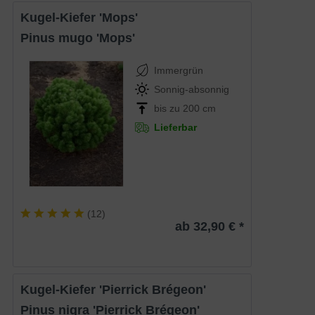
Kugel-Kiefer 'Mops'
Pinus mugo 'Mops'
Immergrün
Sonnig-absonnig
bis zu 200 cm
Lieferbar
(
12
)
ab 32,90 € *
Kugel-Kiefer 'Pierrick Brégeon'
Pinus nigra 'Pierrick Brégeon'