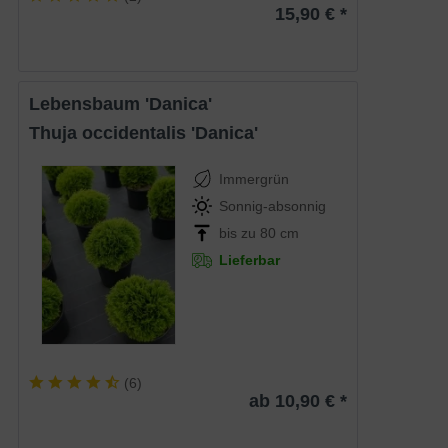
15,90 € *
Lebensbaum 'Danica'
Thuja occidentalis 'Danica'
Immergrün
Sonnig-absonnig
bis zu 80 cm
Lieferbar
(
6
)
ab 10,90 € *