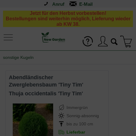
Anruf
Jetzt für den Herbst vorbestellen!
Bestellungen sind weiterhin möglich, Lieferung wieder
ab KW 38.
sonstige Kugeln
Abendländischer
Zwerglebensbaum 'Tiny Tim'
Thuja occidentalis 'Tiny Tim'
Immergrün
Sonnig-absonnig
bis zu 100 cm
Lieferbar