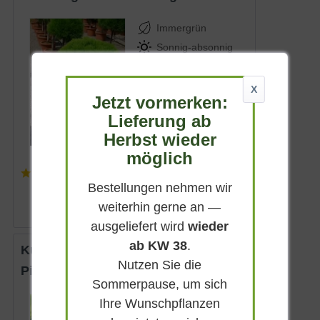
Immergrün
Sonnig-absonnig
bis zu 120 cm
Lieferbar
X
Jetzt vormerken:
Lieferung ab
Herbst wieder
möglich
(
5
)
ab 89,90 € *
Bestellungen nehmen wir
weiterhin gerne an —
ausgeliefert wird
wieder
ab KW 38
.
Kugel-Schwarzkiefer 'Brepo'
Nutzen Sie die
Pinus nigra 'Brepo'
Sommerpause, um sich
Ihre Wunschpflanzen
Immergrün