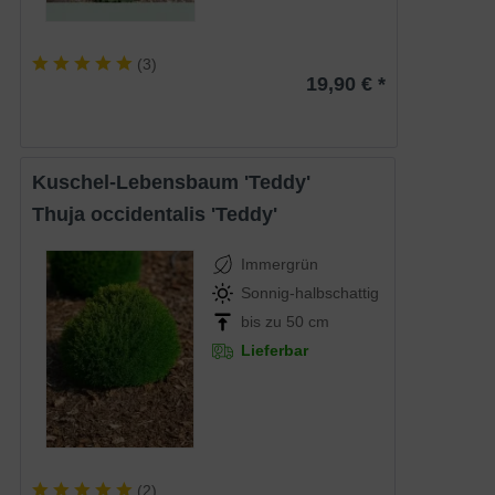
(
3
)
19,90 € *
Kuschel-Lebensbaum 'Teddy'
Thuja occidentalis 'Teddy'
Immergrün
Sonnig-halbschattig
bis zu 50 cm
Lieferbar
(
2
)