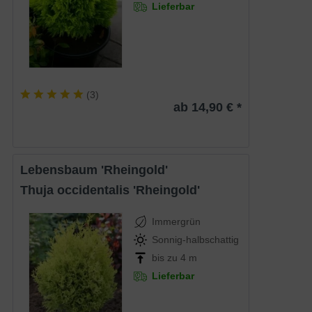
Lieferbar
(
3
)
ab 14,90 € *
Lebensbaum 'Rheingold'
Thuja occidentalis 'Rheingold'
Immergrün
Sonnig-halbschattig
bis zu 4 m
Lieferbar