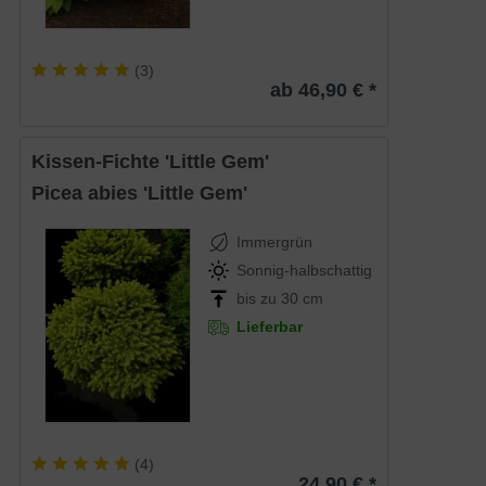
(
3
)
ab 46,90 € *
Kissen-Fichte 'Little Gem'
Picea abies 'Little Gem'
Immergrün
Sonnig-halbschattig
bis zu 30 cm
Lieferbar
(
4
)
24,90 € *