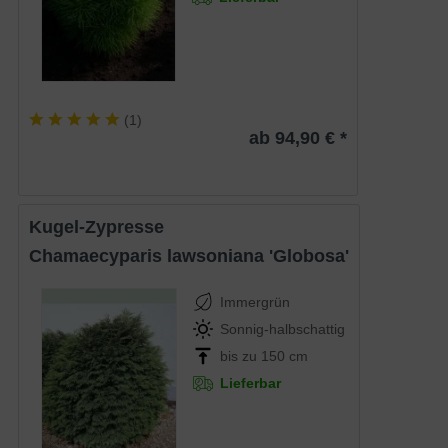
(
1
)
ab 94,90 € *
Kugel-Zypresse
Chamaecyparis lawsoniana 'Globosa'
Immergrün
Sonnig-halbschattig
bis zu 150 cm
Lieferbar