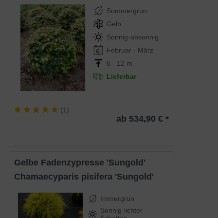
Sommergrün
Gelb
Sonnig-absonnig
Februar - März
6 - 12 m
Lieferbar
(
1
)
ab 534,90 € *
Gelbe Fadenzypresse 'Sungold'
Chamaecyparis pisifera 'Sungold'
Immergrün
Sonnig-lichter
Schatten