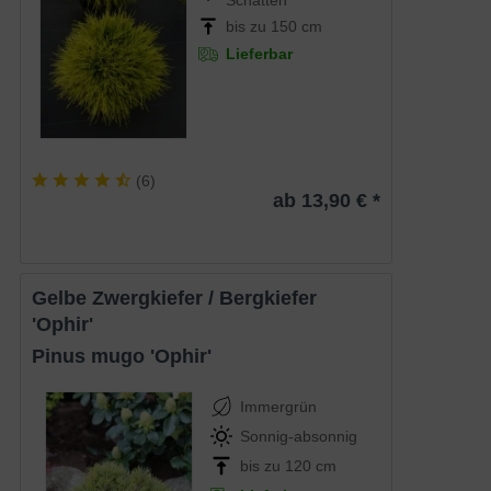
bis zu 150 cm
Lieferbar
(
6
)
ab 13,90 € *
gelbe Zwergkiefer / Bergkiefer
'Ophir'
Pinus mugo 'Ophir'
Immergrün
Sonnig-absonnig
bis zu 120 cm