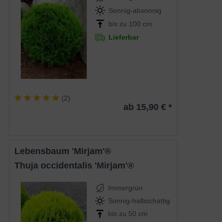
Sonnig-absonnig
bis zu 100 cm
Lieferbar
(
2
)
ab 15,90 € *
Lebensbaum 'Mirjam'®
Thuja occidentalis 'Mirjam'®
Immergrün
Sonnig-halbschattig
bis zu 50 cm