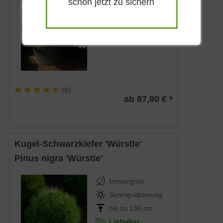
schon jetzt zu sichern
Sonnig-absonnig
bis zu 130 cm
Lieferbar
(
8
)
ab 87,90 € *
Kugel-Schwarzkiefer 'Würstle'
Pinus nigra 'Würstle'
Immergrün
Sonnig-absonnig
bis zu 130 cm
Lieferbar