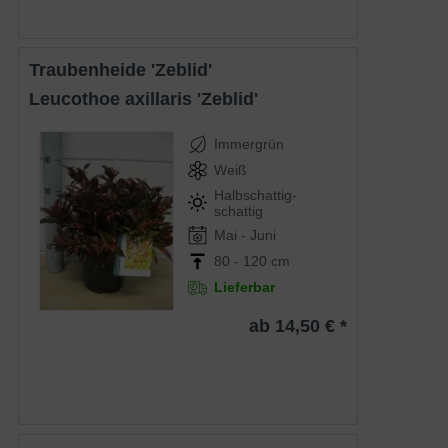
Traubenheide 'Zeblid'
Leucothoe axillaris 'Zeblid'
Immergrün
Weiß
Halbschattig-
schattig
Mai - Juni
80 - 120 cm
Lieferbar
ab 14,50 € *