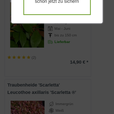
schon jetzt zu sichern
Immergrün
Weiß
Halbschattig-
schattig
Mai - Juni
bis zu 150 cm
Lieferbar
(
2
)
14,90 € *
Traubenheide 'Scarletta'
Leucothoe axillaris 'Scarletta ®'
Immergrün
Weiß