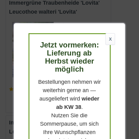
Immergrüne Traubenheide 'Lovita'
Leucothoe walteri 'Lovita'
Immergrün
Weiß
X
Halbschattig-
Jetzt vormerken:
schattig
Lieferung ab
Mai - Juni
Herbst wieder
bis zu 80 cm
möglich
Lieferbar
Bestellungen nehmen wir
(
3
)
weiterhin gerne an —
ab 15,90 € *
ausgeliefert wird
wieder
ab KW 38
.
Nutzen Sie die
Immergrüne Traubenheide
Sommerpause, um sich
Leucothoe walteri
Ihre Wunschpflanzen