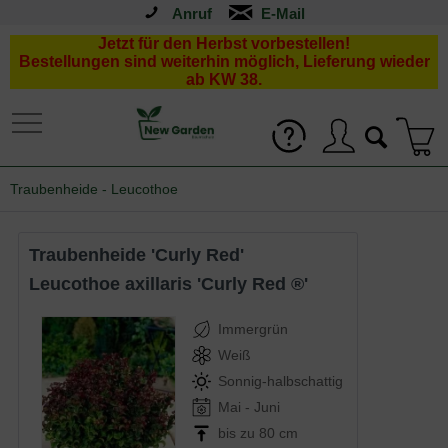
Anruf
Jetzt für den Herbst vorbestellen!
Bestellungen sind weiterhin möglich, Lieferung wieder
ab KW 38.
Traubenheide - Leucothoe
Traubenheide 'Curly Red'
Leucothoe axillaris 'Curly Red ®'
Immergrün
Weiß
Sonnig-halbschattig
Mai - Juni
bis zu 80 cm