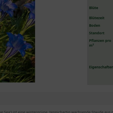
Blüte
Blütezeit
Boden
Standort
Pflanzen pro
m²
Eigenschaften
Blue Sea') ist eine wintergrüne, teppichartig wachsende Staude au