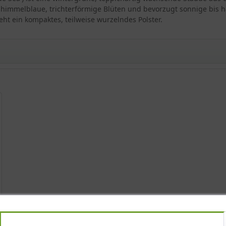
 himmelblaue, trichterförmige Blüten und bevorzugt sonnige bis h
eht ein kompaktes, teilweise wurzelndes Polster.
a'
'
ue Sea'