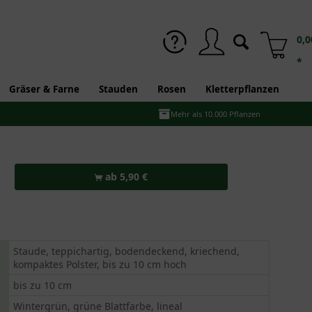
0,0
*
Gräser & Farne
Stauden
Rosen
Kletterpflanzen
Mehr als 10.000 Pflanzen
ab 5,90 €
Staude, teppichartig, bodendeckend, kriechend,
kompaktes Polster, bis zu 10 cm hoch
bis zu 10 cm
Wintergrün, grüne Blattfarbe, lineal