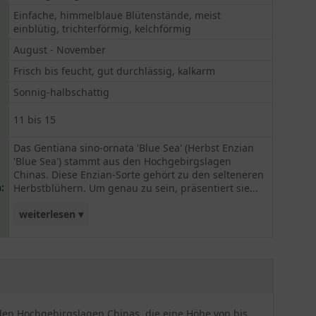
Einfache, himmelblaue Blütenstände, meist
einblütig, trichterförmig, kelchförmig
August - November
Frisch bis feucht, gut durchlässig, kalkarm
Sonnig-halbschattig
11 bis 15
Das Gentiana sino-ornata 'Blue Sea' (Herbst Enzian
'Blue Sea') stammt aus den Hochgebirgslagen
Chinas. Diese Enzian-Sorte gehört zu den selteneren
:
Herbstblühern. Um genau zu sein, präsentiert sie...
weiterlesen ▾
ihre himmelsblaue Blütenpracht in den Monaten
von August bis November – also schon deutlich in
die kalten Perioden des Jahres hinein. Deshalb
eignet sich die Pflanze nicht nur in Gärten und
Beeten, sondern auch als Balkon- oder
s den Hochgebirgslagen Chinas, die eine Höhe von bis
Kübelpflanze. Die Gentiana sino-ornata 'Blue Sea'