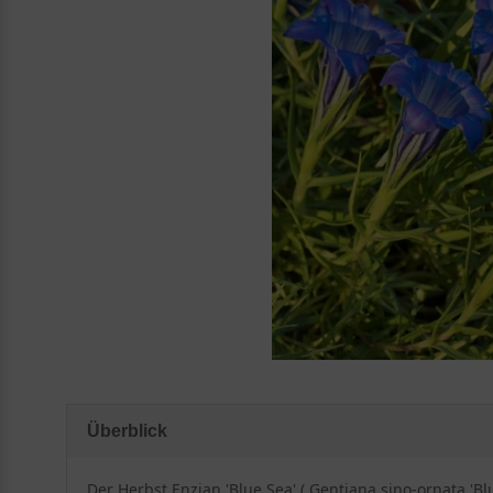
Überblick
Der Herbst Enzian 'Blue Sea' ( Gentiana sino-ornata '