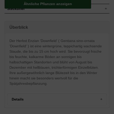
Ähnliche Pflanzen anzeigen
Steckbrief
Staude, teppichartig, bodendeckend,
Wuchs
kriechend, kompaktes Polster, bis zu 15
Überblick
cm hoch
Wuchshöhe
bis zu 15 cm
Blatt
Wintergrün, grüne Blattfarbe, lineal
Der Herbst Enzian 'Downfield' ( Gentiana sino-ornata
Einfache, hellblaue Blütenstände, meist
'Downfield' ) ist eine wintergrüne, teppichartig wachsende
Blüte
einblütig, trichterförmig, kelchförmig
Staude, die bis zu 15 cm hoch wird. Sie bevorzugt frische
Blütezeit
August - Dezember
bis feuchte, kalkarme Böden an sonnigen bis
Boden
Frisch bis feucht, gut durchlässig, kalkarm
halbschattigen Standorten und blüht von August bis
Standort
Sonnig-halbschattig
Dezember mit hellblauen, trichterförmigen Einzelblüten.
Pflanzen pro
Ihre außergewöhnlich lange Blütezeit bis in den Winter
11 bis 15
m²
hinein macht sie besonders wertvoll für die
Die chinesische Staude Gentiana sino-
Spätjahresbepflanzung.
ornata 'Downfield’ (Herbst Enzian
'Downfield') blüht bis in den Winter hinein
und wird häufig als bodendeckende
Option im Garten verwendet. Die exakte
Details
Spanne der Blütezeit erstreckt sich von
August bis Dezember. Das Blattwerk des
Herbst Enzians zeigt sich lineal in einer
Portrait des Herbst-Enzians 'Downfield'
saftig-grünen Färbung. Die Blüten