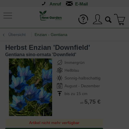
Anruf
Übersicht
Enzian - Gentiana
Herbst Enzian 'Downfield'
Gentiana sino-ornata 'Downfield'
Immergrün
Hellblau
Sonnig-halbschattig
August - Dezember
bis zu 15 cm
5,75 €
ab
Artikel nicht mehr verfügbar