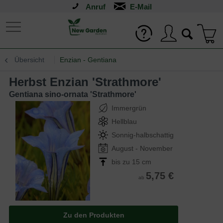
Anruf
Übersicht
Enzian - Gentiana
Herbst Enzian 'Strathmore'
Gentiana sino-ornata 'Strathmore'
Immergrün
Hellblau
Sonnig-halbschattig
August - November
bis zu 15 cm
5,75 €
ab
Zu den Produkten