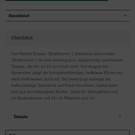
Steckbrief
Staude, teppichartig, bodendeckend,
Wuchs
kriechend, kompaktes Polster, bis zu 15
Überblick
cm hoch
Wuchshöhe
bis zu 15 cm
Blatt
Wintergrün, hellgrüne Blattfarbe, lineal
Der Herbst Enzian 'Strathmore' ( Gentiana sino-ornata
Einfache, hellblaue Blütenstände, meist
'Strathmore' ) ist eine wintergrüne, teppichartig wachsende
Blüte
einblütig, trichterförmig, kelchförmig
Staude, die bis zu 15 cm hoch wird. Von August bis
Blütezeit
August - November
November zeigt sie trompetenförmige, hellblaue Blüten mit
Boden
Frisch bis feucht, gut durchlässig, kalkarm
weiß-hellblauem Schlund. Sie bevorzugt sonnige bis
Standort
Sonnig-halbschattig
halbschattige Standorte auf frisch-feuchtem, kalkarmem
Pflanzen pro
und gut durchlässigem Boden. Ideal für Steingärten und
11 bis 15
m²
als Bodendecker mit 11–15 Pflanzen pro m².
Die Gentiana sino-ornata 'Strathmore'
(Herbst Enzian 'Strathmore') ist in Tibet
beheimatet. Diese immergrüne Staude
erreicht eine Wuchsendhöhe von 10-15
Details
cm. Wir empfehlen diese Sorte in der
Regel als Bodendecker, denn dort kommt
der Herbst Enzian 'Strathmore' besonders
Herbst-Enzian 'Strathmore' – Portrait
zu Geltung. In der Regel sehen wir diese