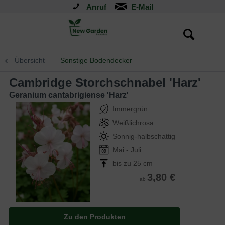
Anruf
Übersicht
Sonstige Bodendecker
Cambridge Storchschnabel 'Harz'
Geranium cantabrigiense 'Harz'
Immergrün
Weißlichrosa
Sonnig-halbschattig
Mai - Juli
bis zu 25 cm
3,80 €
ab
Zu den Produkten