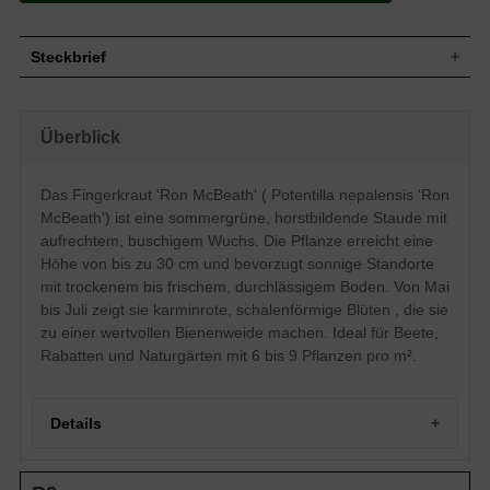
Steckbrief
Staude, aufrecht, buschig, horstbildend, bis
Wuchs
zu 30 cm hoch
Überblick
Wuchshöhe
bis zu 30 cm
Sommergrün, grüne Blattfarbe, drei- oder
Blatt
mehrteilig
Das Fingerkraut 'Ron McBeath' ( Potentilla nepalensis 'Ron
Einfache, karminrote Blütenstände,
McBeath') ist eine sommergrüne, horstbildende Staude mit
Blüte
verzweigt, schalenförmig, flach, ausgebreitet
aufrechtem, buschigem Wuchs. Die Pflanze erreicht eine
Blütezeit
Mai - Juli
Höhe von bis zu 30 cm und bevorzugt sonnige Standorte
Wurzeln
Horstbildend
mit trockenem bis frischem, durchlässigem Boden. Von Mai
Trocken bis frisch, normal durchlässig,
bis Juli zeigt sie karminrote, schalenförmige Blüten , die sie
Boden
neutral
zu einer wertvollen Bienenweide machen. Ideal für Beete,
Standort
Sonnig
Rabatten und Naturgärten mit 6 bis 9 Pflanzen pro m².
Pflanzen
6 bis 9
pro m²
Details
Portrait des Fingerkrauts 'Ron McBeath'