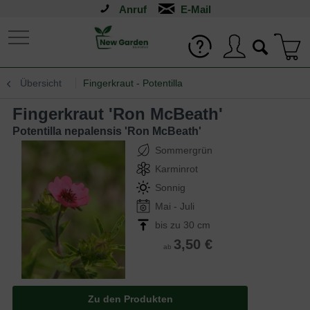
Anruf
Übersicht
Fingerkraut - Potentilla
Fingerkraut 'Ron McBeath'
Potentilla nepalensis 'Ron McBeath'
Sommergrün
Karminrot
Sonnig
Mai - Juli
bis zu 30 cm
3,50 €
ab
Zu den Produkten