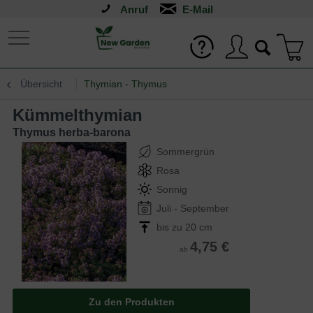
Anruf
Übersicht
Thymian - Thymus
Kümmelthymian
Thymus herba-barona
Sommergrün
Rosa
Sonnig
Juli - September
bis zu 20 cm
4,75 €
ab
Zu den Produkten