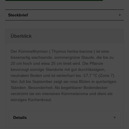
Steckbrief
Kissenartig, bodendeckend, horstbildend,
Wuchs
ca. 5 cm hoch und 25 cm breit
Überblick
Wuchshöhe
bis zu 20 cm
Blatt
Sommergrün, grün, lineal
Der Kümmelthymian ( Thymus herba-barona ) ist eine
Frucht
Eiförmige Nüsschen
kissenartig wachsende, sommergrüne Staude, die bis zu
Blüte
Rosa, quirl-, etagenartiger Blütenstand
20 cm hoch und etwa 25 cm breit wird. Die Pflanze
Blütezeit
Juli-September
bevorzugt sonnige Standorte mit gut durchlässigem,
Boden
Gut durchlässig, neutral
neutralem Boden und ist winterhart bis -17,7 °C (Zone 7).
Standort
Sonnig
Von Juli bis September zeigt sie rosa Blüten in quirlartigen
Winterhart
Z7 (-17,7°C bis -12,3°C)
Ständen. Besonderheit: Als begehbarer Bodendecker
Pflanzen pro
11 bis 15
verströmt sie ein intensives Kümmelaroma und dient als
m²
würziges Küchenkraut.
Diese Thymian-Art legen wir Ihnen
besonders ans Herz, und das aus vielerlei
Gründen. Zum einen blüht der Thymus
herba-barona (Kümmelthymian)
Details
besonders reichhaltig und zwar in einem
schönen Rosa, zum anderen ist die
kriechende Art, die einen dichten Teppich