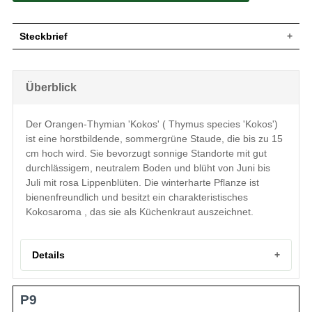
Steckbrief
Wuchs
Aufrecht/horstbildend
Wuchshöhe
bis zu 15 cm
Überblick
Blatt
Sommergrün, grün, lineal
Unbedeutend, lippenartig, rosa, quirl-,
Blüte
Der Orangen-Thymian 'Kokos' ( Thymus species 'Kokos')
etagenartiger Blütenstand
ist eine horstbildende, sommergrüne Staude, die bis zu 15
Blütezeit
Juni-Juli
cm hoch wird. Sie bevorzugt sonnige Standorte mit gut
Boden
Gut durchlässig, neutral
durchlässigem, neutralem Boden und blüht von Juni bis
Standort
Sonnig
Juli mit rosa Lippenblüten. Die winterharte Pflanze ist
Pflanzen pro
11 bis 15
bienenfreundlich und besitzt ein charakteristisches
m²
Die Thymus species 'Kokos' (Orangen-
Kokosaroma , das sie als Küchenkraut auszeichnet.
Thymian) ist in Beet, Fels-Steppen,
Steinanlagen und Steppenheiden zu
finden. Dort findet sie idealerweise einen
Details
trockenen bis feuchten Boden vor, der gut
durchlässig und neutral ist. In Tuffs von
bis zu 10 Stauden erzeugt man eine
Portrait des Orangen-Thymian 'Kokos'
polsterartige Blütenpracht, deren lila
P9
Herkunft und Wuchsform
Farbgebung zwischen Juni und Juli eine
Eigenschaften
Habitus und Blütezeit
wirklich einmalige Wirkung erzielt. Die