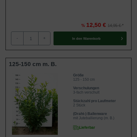
150 Liter Container ausgeliefert. Mit einem Jahreszuwachs
von bis zu 40 cm gehört der Prunus laurocerasus ‘Novita’
zu den
schnellwachsenden Heckenpflanzen
.
12,50 €
%
14,95 €
Inhaltsübersicht
-
+
In den
Warenkorb
Besonderheiten und Verwendungsmöglichkeiten des
Prunus laurocerasus 'Novita'
Blätterkleid des Prunus laurocerasus 'Novita'
Blüten- und Fruchtbildung bei Prunus laurocerasus
125-150 cm m. B.
'Novita'
Standort- und Bodenempfehlungen für Kirschlorbeer
'Novita'
Größe
Der ideale Standort
125 - 150 cm
Bodenverhältnisse
Verschulungen
Pflegeempfehlungen für Prunus laurocerasus
3-fach verschult
'Novita'
Pflanzzeit
Stückzahl pro Laufmeter
Rückschnitt
2 Stück
Bewässerung
Düngung
(Draht-) Ballenware
Krankheiten des Prunus laurocerasus 'Novita'
mit Juteballierung (m. B.)
Schrotschuss
Lieferbar
Echter und Falscher Mehltau
Trockenschäden durch Frost