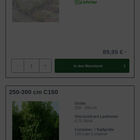
Lieferbar
89,95 €
-
+
In den
Warenkorb
250-300 cm C150
Größe
250 - 300 cm
Stückzahl pro Laufmeter
0,75 Stück
Container- / Topfgröße
150-Liter Container