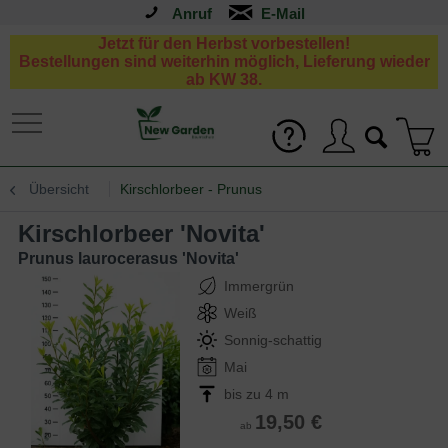
Anruf
Jetzt für den Herbst vorbestellen!
Bestellungen sind weiterhin möglich, Lieferung wieder
ab KW 38.
Übersicht
Kirschlorbeer - Prunus
Kirschlorbeer 'Novita'
Prunus laurocerasus 'Novita'
Immergrün
Weiß
Sonnig-schattig
Mai
bis zu 4 m
19,50 €
ab