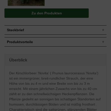
Zu den Produkten
Steckbrief
Jährl.
Bis zu 40 cm
Produktvorteile
Zuwachs
Wuchshöhe
Bis zu 4 m
schnellwüchsig
Wuchsbreite
Bis zu 3 m
dichte, kompakte Hecke
gut schnittverträglich
Wuchsform
Breit-rundlicher Aufbau, dichtbuschig
Überblick
robustes Gehölz
Immergrün, breit-elliptisch, sattgrün,
angenehm duftend
Blatt
glänzend
anspruchslos (Boden)
Der Kirschlorbeer 'Novita' ( Prunus laurocerasus 'Novita')
optimal für breite Hecken bis 400 cm
Tiefschwarze erbsengroße Steinfrüchte,
Frucht
ist ein immergrüner, breit-rundlicher Strauch, der eine
verträgt keine Staunässe
nicht zum Verzehr geeignet
mäßig frosthart
Höhe von bis zu 4 m und eine Breite von bis zu 3 m
Blüte
Weiß, im Mai, angenehm duftend
regelmäßiger Beschnitt nötig
erreicht. Mit einem jährlichen Zuwachs von bis zu 40 cm
Blütezeit
Mai
zählt er zu den schnellwüchsigen Heckenpflanzen. Die
Humose und durchlässige Böden,
Boden
Pflanze gedeiht an sonnigen bis schattigen Standorten auf
Staunässe vermeiden
humosen, durchlässigen Böden und ist mäßig frosthart .
Standort
Sonnig bis schattig
Charakteristisch sind die sattgrünen, glänzenden Blätter