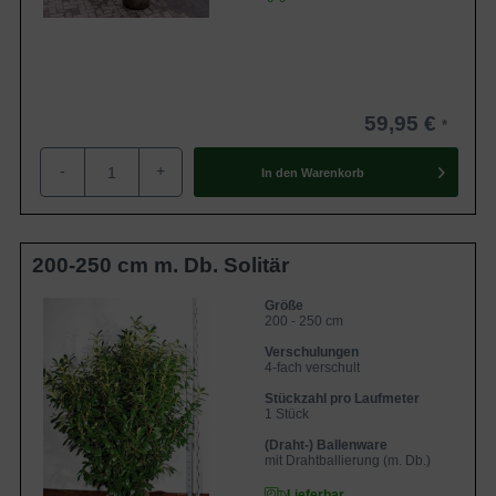
Pflanzzeit
Da der Kirschlorbeer ‘Novita’ als Ballen- oder
Containerware angeboten wird, können Sie diese Sorte
ganzjährig verpflanzen. Wir empfehlen Ihnen jedoch die
59,95 €
Pflanzzeit im Frühjahr (Februar bis April) oder Herbst
-
+
(September bis November) zu wählen. Im Frühjahr sollten
In den
Warenkorb
Sie aufgrund der vorhergegangenen Trockenheitsperiode
im Winter auf eine gute Wasserzufuhr achten. Die
Pflanzzeit im Herbst eignet sich besonders gut, da die Erde
200-250 cm m. Db. Solitär
noch von den warmen Sommermonaten vorgewärmt ist
und sich somit optimal auf das Wurzelwachstum und die
Größe
200 - 250 cm
Entwicklung der Pflanze auswirkt.
Verschulungen
4-fach verschult
Rückschnitt
Stückzahl pro Laufmeter
1 Stück
Der Prunus laurocerasus ‘Novita’ hat einen Jahreszuwachs
(Draht-) Ballenware
von bis zu 40 cm und sollte aufgrund dessen regelmäßig
mit Drahtballierung (m. Db.)
beschnitten werden. Empfehlenswert ist ein zweimaliger
Lieferbar