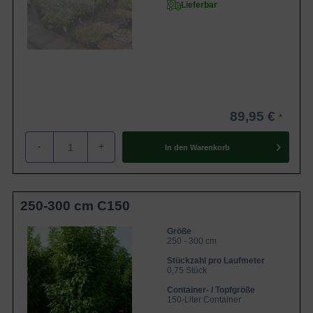
Lieferbar
89,95 €
-
+
In den
Warenkorb
250-300 cm C150
Größe
250 - 300 cm
Stückzahl pro Laufmeter
0,75 Stück
Container- / Topfgröße
150-Liter Container