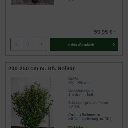
Pflanzzeit
Da der Kirschlorbeer ‘Novita’ als Ballen- oder
Containerware angeboten wird, können Sie diese Sorte
ganzjährig verpflanzen. Wir empfehlen Ihnen jedoch die
59,95 €
Pflanzzeit im Frühjahr (Februar bis April) oder Herbst
-
+
(September bis November) zu wählen. Im Frühjahr sollten
In den
Warenkorb
Sie aufgrund der vorhergegangenen Trockenheitsperiode
im Winter auf eine gute Wasserzufuhr achten. Die
Pflanzzeit im Herbst eignet sich besonders gut, da die Erde
200-250 cm m. Db. Solitär
noch von den warmen Sommermonaten vorgewärmt ist
und sich somit optimal auf das Wurzelwachstum und die
Größe
200 - 250 cm
Entwicklung der Pflanze auswirkt.
Verschulungen
4-fach verschult
Rückschnitt
Stückzahl pro Laufmeter
1 Stück
Der Prunus laurocerasus ‘Novita’ hat einen Jahreszuwachs
(Draht-) Ballenware
von bis zu 40 cm und sollte aufgrund dessen regelmäßig
mit Drahtballierung (m. Db.)
beschnitten werden. Empfehlenswert ist ein zweimaliger
Lieferbar