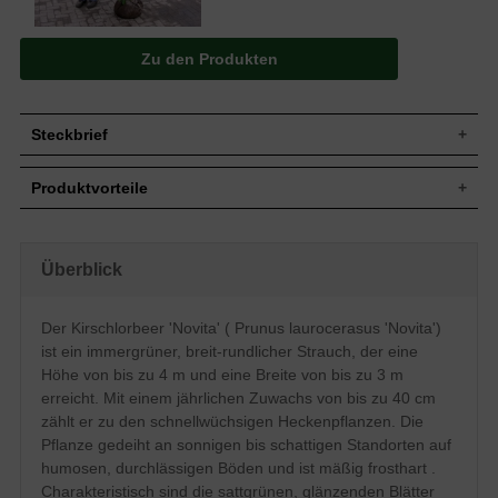
Zu den Produkten
Steckbrief
Jährl.
Bis zu 40 cm
Produktvorteile
Zuwachs
Wuchshöhe
Bis zu 4 m
schnellwüchsig
Wuchsbreite
Bis zu 3 m
dichte, kompakte Hecke
gut schnittverträglich
Wuchsform
Breit-rundlicher Aufbau, dichtbuschig
Überblick
robustes Gehölz
Immergrün, breit-elliptisch, sattgrün,
angenehm duftend
Blatt
glänzend
anspruchslos (Boden)
Der Kirschlorbeer 'Novita' ( Prunus laurocerasus 'Novita')
optimal für breite Hecken bis 400 cm
Tiefschwarze erbsengroße Steinfrüchte,
Frucht
ist ein immergrüner, breit-rundlicher Strauch, der eine
verträgt keine Staunässe
nicht zum Verzehr geeignet
mäßig frosthart
Höhe von bis zu 4 m und eine Breite von bis zu 3 m
Blüte
Weiß, im Mai, angenehm duftend
regelmäßiger Beschnitt nötig
erreicht. Mit einem jährlichen Zuwachs von bis zu 40 cm
Blütezeit
Mai
zählt er zu den schnellwüchsigen Heckenpflanzen. Die
Humose und durchlässige Böden,
Boden
Pflanze gedeiht an sonnigen bis schattigen Standorten auf
Staunässe vermeiden
humosen, durchlässigen Böden und ist mäßig frosthart .
Standort
Sonnig bis schattig
Charakteristisch sind die sattgrünen, glänzenden Blätter