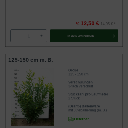
150 Liter Container ausgeliefert. Mit einem Jahreszuwachs
von bis zu 40 cm gehört der Prunus laurocerasus ‘Novita’
zu den
schnellwachsenden Heckenpflanzen
.
12,50 €
%
14,95 €
Inhaltsübersicht
-
+
In den
Warenkorb
Besonderheiten und Verwendungsmöglichkeiten des
Prunus laurocerasus 'Novita'
Blätterkleid des Prunus laurocerasus 'Novita'
Blüten- und Fruchtbildung bei Prunus laurocerasus
125-150 cm m. B.
'Novita'
Standort- und Bodenempfehlungen für Kirschlorbeer
'Novita'
Größe
Der ideale Standort
125 - 150 cm
Bodenverhältnisse
Verschulungen
Pflegeempfehlungen für Prunus laurocerasus
3-fach verschult
'Novita'
Pflanzzeit
Stückzahl pro Laufmeter
Rückschnitt
2 Stück
Bewässerung
Düngung
(Draht-) Ballenware
Krankheiten des Prunus laurocerasus 'Novita'
mit Juteballierung (m. B.)
Schrotschuss
Lieferbar
Echter und Falscher Mehltau
Trockenschäden durch Frost