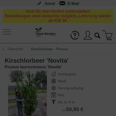
Anruf
Jetzt für den Herbst vorbestellen!
Bestellungen sind weiterhin möglich, Lieferung wieder
ab KW 38.
Übersicht
Kirschlorbeer - Prunus
Kirschlorbeer 'Novita'
Prunus laurocerasus 'Novita'
Immergrün
Weiß
Sonnig-schattig
Mai
bis zu 4 m
59,95 €
ab