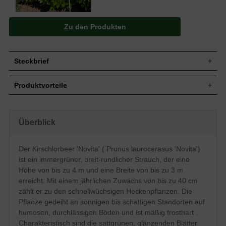
Zu den Produkten
Steckbrief
Jährl.
Bis zu 40 cm
Produktvorteile
Zuwachs
Wuchshöhe
Bis zu 4 m
schnellwüchsig
Wuchsbreite
Bis zu 3 m
dichte, kompakte Hecke
gut schnittverträglich
Wuchsform
Breit-rundlicher Aufbau, dichtbuschig
Überblick
robustes Gehölz
Immergrün, breit-elliptisch, sattgrün,
angenehm duftend
Blatt
glänzend
anspruchslos (Boden)
Der Kirschlorbeer 'Novita' ( Prunus laurocerasus 'Novita')
optimal für breite Hecken bis 400 cm
Tiefschwarze erbsengroße Steinfrüchte,
Frucht
ist ein immergrüner, breit-rundlicher Strauch, der eine
verträgt keine Staunässe
nicht zum Verzehr geeignet
mäßig frosthart
Höhe von bis zu 4 m und eine Breite von bis zu 3 m
Blüte
Weiß, im Mai, angenehm duftend
regelmäßiger Beschnitt nötig
erreicht. Mit einem jährlichen Zuwachs von bis zu 40 cm
Blütezeit
Mai
zählt er zu den schnellwüchsigen Heckenpflanzen. Die
Humose und durchlässige Böden,
Boden
Pflanze gedeiht an sonnigen bis schattigen Standorten auf
Staunässe vermeiden
humosen, durchlässigen Böden und ist mäßig frosthart .
Standort
Sonnig bis schattig
Charakteristisch sind die sattgrünen, glänzenden Blätter