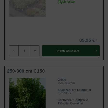
Lieferbar
89,95 €
-
+
In den
Warenkorb
250-300 cm C150
Größe
250 - 300 cm
Stückzahl pro Laufmeter
0,75 Stück
Container- / Topfgröße
150-Liter Container