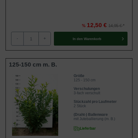
150 Liter Container ausgeliefert. Mit einem Jahreszuwachs
von bis zu 40 cm gehört der Prunus laurocerasus ‘Novita’
zu den
schnellwachsenden Heckenpflanzen
.
12,50 €
%
14,95 €
Inhaltsübersicht
-
+
In den
Warenkorb
Besonderheiten und Verwendungsmöglichkeiten des
Prunus laurocerasus 'Novita'
Blätterkleid des Prunus laurocerasus 'Novita'
Blüten- und Fruchtbildung bei Prunus laurocerasus
125-150 cm m. B.
'Novita'
Standort- und Bodenempfehlungen für Kirschlorbeer
'Novita'
Größe
Der ideale Standort
125 - 150 cm
Bodenverhältnisse
Verschulungen
Pflegeempfehlungen für Prunus laurocerasus
3-fach verschult
'Novita'
Pflanzzeit
Stückzahl pro Laufmeter
Rückschnitt
2 Stück
Bewässerung
Düngung
(Draht-) Ballenware
Krankheiten des Prunus laurocerasus 'Novita'
mit Juteballierung (m. B.)
Schrotschuss
Lieferbar
Echter und Falscher Mehltau
Trockenschäden durch Frost