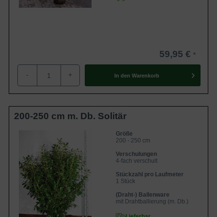
Pflanzzeit
Da der Kirschlorbeer ‘Novita’ als Ballen- oder
Containerware angeboten wird, können Sie diese Sorte
ganzjährig verpflanzen. Wir empfehlen Ihnen jedoch die
59,95 €
Pflanzzeit im Frühjahr (Februar bis April) oder Herbst
-
+
(September bis November) zu wählen. Im Frühjahr sollten
In den
Warenkorb
Sie aufgrund der vorhergegangenen Trockenheitsperiode
im Winter auf eine gute Wasserzufuhr achten. Die
Pflanzzeit im Herbst eignet sich besonders gut, da die Erde
200-250 cm m. Db. Solitär
noch von den warmen Sommermonaten vorgewärmt ist
und sich somit optimal auf das Wurzelwachstum und die
Größe
200 - 250 cm
Entwicklung der Pflanze auswirkt.
Verschulungen
4-fach verschult
Rückschnitt
Stückzahl pro Laufmeter
1 Stück
Der Prunus laurocerasus ‘Novita’ hat einen Jahreszuwachs
(Draht-) Ballenware
von bis zu 40 cm und sollte aufgrund dessen regelmäßig
mit Drahtballierung (m. Db.)
beschnitten werden. Empfehlenswert ist ein zweimaliger
Lieferbar