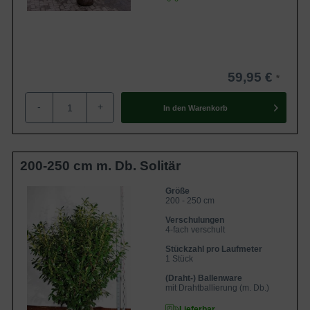
Pflanzzeit
Da der Kirschlorbeer ‘Novita’ als Ballen- oder
Containerware angeboten wird, können Sie diese Sorte
ganzjährig verpflanzen. Wir empfehlen Ihnen jedoch die
59,95 €
Pflanzzeit im Frühjahr (Februar bis April) oder Herbst
-
+
(September bis November) zu wählen. Im Frühjahr sollten
In den
Warenkorb
Sie aufgrund der vorhergegangenen Trockenheitsperiode
im Winter auf eine gute Wasserzufuhr achten. Die
Pflanzzeit im Herbst eignet sich besonders gut, da die Erde
200-250 cm m. Db. Solitär
noch von den warmen Sommermonaten vorgewärmt ist
und sich somit optimal auf das Wurzelwachstum und die
Größe
200 - 250 cm
Entwicklung der Pflanze auswirkt.
Verschulungen
4-fach verschult
Rückschnitt
Stückzahl pro Laufmeter
1 Stück
Der Prunus laurocerasus ‘Novita’ hat einen Jahreszuwachs
(Draht-) Ballenware
von bis zu 40 cm und sollte aufgrund dessen regelmäßig
mit Drahtballierung (m. Db.)
beschnitten werden. Empfehlenswert ist ein zweimaliger
Lieferbar