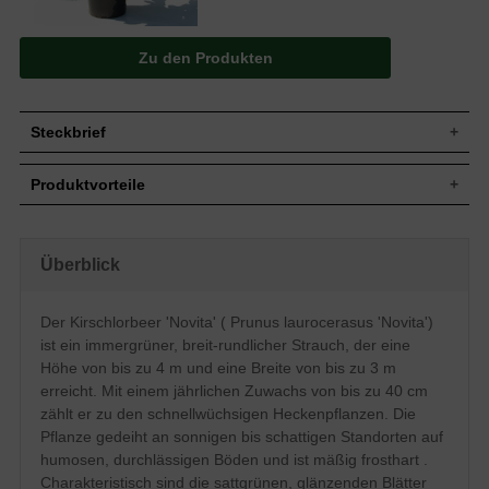
Zu den Produkten
Steckbrief
Jährl.
Bis zu 40 cm
Produktvorteile
Zuwachs
Wuchshöhe
Bis zu 4 m
schnellwüchsig
Wuchsbreite
Bis zu 3 m
dichte, kompakte Hecke
gut schnittverträglich
Wuchsform
Breit-rundlicher Aufbau, dichtbuschig
Überblick
robustes Gehölz
Immergrün, breit-elliptisch, sattgrün,
angenehm duftend
Blatt
glänzend
anspruchslos (Boden)
Der Kirschlorbeer 'Novita' ( Prunus laurocerasus 'Novita')
optimal für breite Hecken bis 400 cm
Tiefschwarze erbsengroße Steinfrüchte,
Frucht
ist ein immergrüner, breit-rundlicher Strauch, der eine
verträgt keine Staunässe
nicht zum Verzehr geeignet
mäßig frosthart
Höhe von bis zu 4 m und eine Breite von bis zu 3 m
Blüte
Weiß, im Mai, angenehm duftend
regelmäßiger Beschnitt nötig
erreicht. Mit einem jährlichen Zuwachs von bis zu 40 cm
Blütezeit
Mai
zählt er zu den schnellwüchsigen Heckenpflanzen. Die
Humose und durchlässige Böden,
Boden
Pflanze gedeiht an sonnigen bis schattigen Standorten auf
Staunässe vermeiden
humosen, durchlässigen Böden und ist mäßig frosthart .
Standort
Sonnig bis schattig
Charakteristisch sind die sattgrünen, glänzenden Blätter