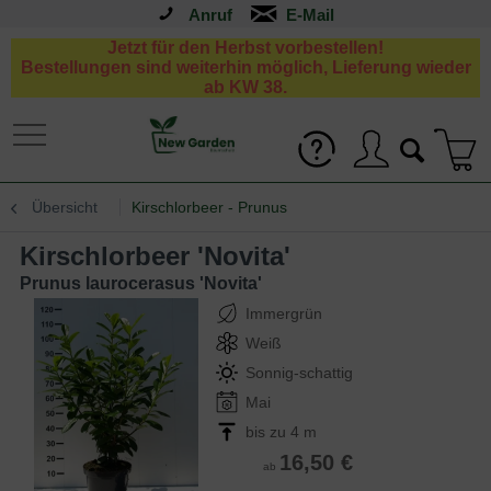
Anruf
Jetzt für den Herbst vorbestellen!
Bestellungen sind weiterhin möglich, Lieferung wieder
ab KW 38.
Übersicht
Kirschlorbeer - Prunus
Kirschlorbeer 'Novita'
Prunus laurocerasus 'Novita'
Immergrün
Weiß
Sonnig-schattig
Mai
bis zu 4 m
16,50 €
ab