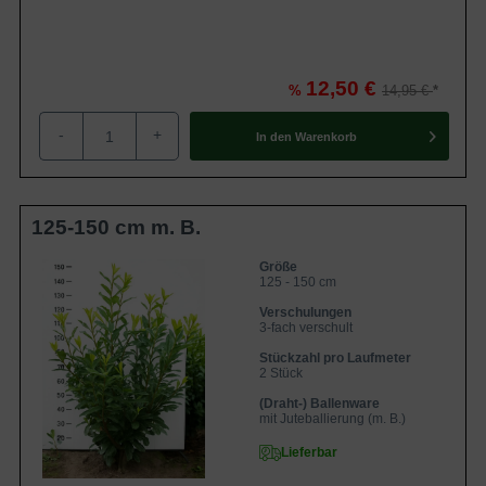
150 Liter Container ausgeliefert. Mit einem Jahreszuwachs
von bis zu 40 cm gehört der Prunus laurocerasus ‘Novita’
zu den
schnellwachsenden Heckenpflanzen
.
12,50 €
%
14,95 €
Inhaltsübersicht
-
+
In den
Warenkorb
Besonderheiten und Verwendungsmöglichkeiten des
Prunus laurocerasus 'Novita'
Blätterkleid des Prunus laurocerasus 'Novita'
Blüten- und Fruchtbildung bei Prunus laurocerasus
125-150 cm m. B.
'Novita'
Standort- und Bodenempfehlungen für Kirschlorbeer
'Novita'
Größe
Der ideale Standort
125 - 150 cm
Bodenverhältnisse
Verschulungen
Pflegeempfehlungen für Prunus laurocerasus
3-fach verschult
'Novita'
Pflanzzeit
Stückzahl pro Laufmeter
Rückschnitt
2 Stück
Bewässerung
Düngung
(Draht-) Ballenware
Krankheiten des Prunus laurocerasus 'Novita'
mit Juteballierung (m. B.)
Schrotschuss
Lieferbar
Echter und Falscher Mehltau
Trockenschäden durch Frost