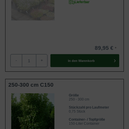
Lieferbar
89,95 €
-
+
In den
Warenkorb
250-300 cm C150
Größe
250 - 300 cm
Stückzahl pro Laufmeter
0,75 Stück
Container- / Topfgröße
150-Liter Container