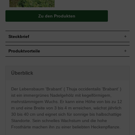
Zu den Produkten
Steckbrief
Jährl.
30 bis 40 cm
Produktvorteile
Zuwachs
Wuchshöhe
Bis zu 12 m
schnelles Wachstum
Wuchsbreite
3 bis 4 m
sehr frosthart und windfest
standorttolerant
Wuchsform
Mehrstämmiger, kegelförmiger Aufbau
Überblick
robust
Frucht
Zapfen, nicht zum Verzehr geeignet
ansprechendes
Preis-Leistungs-Verhältnis
Blüte
Unscheinbar
Der Lebensbaum 'Brabant' ( Thuja occidentalis 'Brabant' )
hohes Ausschlags- und
Rinde
Braun
ist ein immergrünes Nadelgehölz mit kegelförmigem,
Regenerationsvermögen
Standorttolerant, kalkliebend, bevorzugt
kann zahlreichen Fruchtstand tragen
mehrstämmigem Wuchs. Er kann eine Höhe von bis zu 12
Boden
ausreichend feuchten Untergrund
verträgt keine extreme Trockenheit
m und eine Breite von 3 bis 4 m erreichen, wächst jährlich
verträgt keinen Rückschnitt ins alte Holz
Standort
Sonnig bis halbschattig
30 bis 40 cm und eignet sich für sonnige bis halbschattige
Gruppe, Einzelstellung, Heckenpflanze,
Standorte. Sein schnelles Wachstum und die hohe
Verwendung
Industrieabgrenzungen, Kübelpflanze
Frosthärte machen ihn zu einer beliebten Heckenpflanze.
Die Thuja occidentalis 'Brabant' gehört