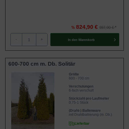
824,90 €
%
987,90 €
-
+
In den
Warenkorb
600-700 cm m. Db. Solitär
Größe
600 - 700 cm
Verschulungen
6-fach verschult
Stückzahl pro Laufmeter
0,75-1 Stück
(Draht-) Ballenware
mit Drahtballierung (m. Db.)
Lieferbar