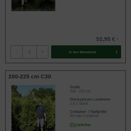
52,95 €
-
+
In den
Warenkorb
200-225 cm C30
Größe
200 - 225 cm
Stückzahl pro Laufmeter
1,5-2 Stück
Container- / Topfgröße
30-Liter Container
Lieferbar