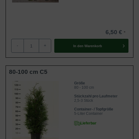
6,50 €
-
+
In den
Warenkorb
80-100 cm C5
Größe
80 - 100 cm
Stückzahl pro Laufmeter
2,5-3 Stück
Container- / Topfgröße
5-Liter Container
Lieferbar