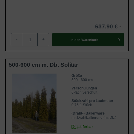
637,90 €
-
+
In den
Warenkorb
500-600 cm m. Db. Solitär
Größe
500 - 600 cm
Verschulungen
6-fach verschult
Stückzahl pro Laufmeter
0,75-1 Stück
(Draht-) Ballenware
mit Drahtballierung (m. Db.)
Lieferbar