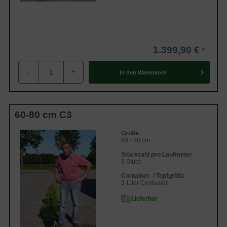
1.399,90 €
-
+
In den
Warenkorb
60-80 cm C3
Größe
60 - 80 cm
Stückzahl pro Laufmeter
3 Stück
Container- / Topfgröße
3-Liter Container
Lieferbar