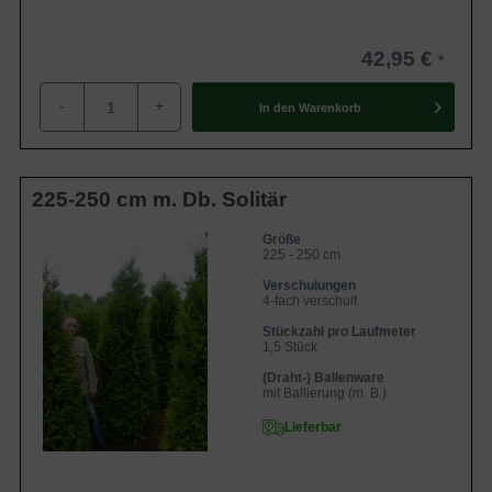
Bewässerung
42,95 €
Die
Thuja occidentalis 'Brabant'
bevorzugt einen
ausreichend feuchten Untergrund. Eine zu extreme
-
+
In den
Warenkorb
Trockenheit sollte vermieden und daher stets ausreichend
gewässert werden. Ein Tipp von uns an Sie: Indem Sie den
Boden um die Pflanze herum mit Mulch bedecken, helfen
225-250 cm m. Db. Solitär
Sie ihr, die Feuchtigkeit länger zu halten und so nicht so
schnell auszutrocknen. Gleichzeitig schützt Mulchen auch
Größe
225 - 250 cm
im Winter vor Frost und eventuellen Schäden durch
Verschulungen
diesen. Auf unserem Blog können Sie
Tipps für die richtige
4-fach verschult
Bewässerung
noch einmal genau nachlesen.
Stückzahl pro Laufmeter
1,5 Stück
Düngung
(Draht-) Ballenware
mit Ballierung (m. B.)
Der
Lebensbaum 'Brabant'
ist ein mittel- bis stark
Lieferbar
zehrendes Gehölz. Dies bedeutet, dass die Heckenpflanze
während Ihrer Entwicklung gedüngt werden sollte. Düngen