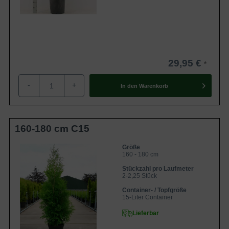
29,95 €
-
+
In den
Warenkorb
160-180 cm C15
Größe
160 - 180 cm
Stückzahl pro Laufmeter
2-2,25 Stück
Container- / Topfgröße
15-Liter Container
Lieferbar