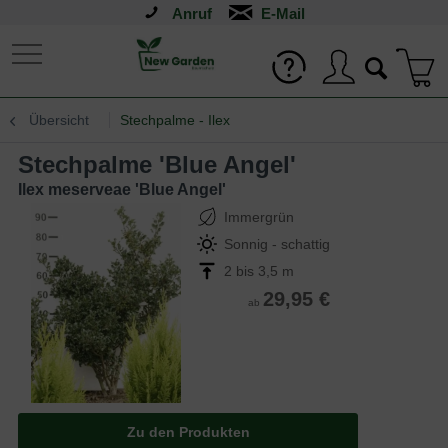
Anruf
Übersicht
Stechpalme - Ilex
Stechpalme 'Blue Angel'
Ilex meserveae 'Blue Angel'
Immergrün
Sonnig - schattig
2 bis 3,5 m
29,95 €
ab
Zu den Produkten