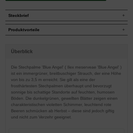
Steckbrief
Jährl.
Bis zu 20 cm
Produktvorteile
Zuwachs
Wuchshöhe
2 bis 3,5 m
pflegeleicht
Wuchsbreite
2 bis 3 m
standorttolerant
robust
Wuchsform
Breibuschig, aufrecht, gut verzweigt
Überblick
ansprechender Fruchtstand (rot)
Immergrün, stark gewellter Rand, mit
schnittverträglich
Blatt
Dornen, dunkelgrün glänzend, violetter
trockenresistent
Die Stechpalme 'Blue Angel' ( Ilex meserveae 'Blue Angel' )
Schimmer, bis zu 5 cm lang
gut frosthart und windfest
ist ein immergrüner, breitbuschiger Strauch, der eine Höhe
verträgt keine Staunässe
Leuchtend rote Beeren, nicht zum Verzehr
Frucht
langsamwüchsig
geeignet
von bis zu 3,5 m erreicht. Sie gilt als eine der
frosthärtesten Stechpalmen überhaupt und bevorzugt
Blüte
Weiß, im Mai
sonnige bis schattige Standorte auf feuchten, humosen
Feuchte, humose, gut durchlässige
Boden
Böden, Staunässe vermeiden
Böden. Die dunkelgrünen, gewellten Blätter zeigen einen
Standort
Sonnig bis schattig
charakteristischen violetten Schimmer, leuchtend rote
Beeren schmücken ab Herbst – diese sind jedoch giftig
Einzelelement, Gruppengehölz,
Verwendung
Heckenpflanze, Kübelbepflanzung
und nicht zum Verzehr geeignet.
Die Ilex meserveae 'Blue Angel' gilt als
eine der frosthärtesten Stechpalmen
überhaupt. Das gewellte dunkelgrüne