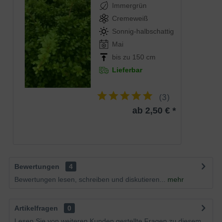
Immergrün
Cremeweiß
Sonnig-halbschattig
Mai
bis zu 150 cm
Lieferbar
(
3
)
ab 2,50 € *
Bewertungen
4
Bewertungen lesen, schreiben und diskutieren...
mehr
Artikelfragen
0
Lesen Sie von weiteren Kunden gestellte Fragen zu diesem