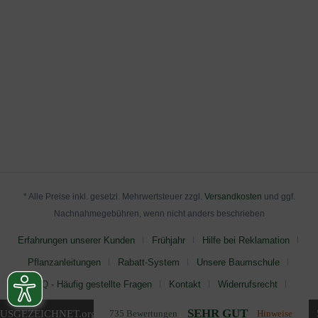
* Alle Preise inkl. gesetzl. Mehrwertsteuer zzgl.
Versandkosten
und ggf.
Nachnahmegebühren, wenn nicht anders beschrieben
Erfahrungen unserer Kunden
Frühjahr
Hilfe bei Reklamation
Pflanzanleitungen
Rabatt-System
Unsere Baumschule
FAQ - Häufig gestellte Fragen
Kontakt
Widerrufsrecht
AGB
Impressum
Datenschutz
SEHR GUT
USGEZEICHNET
.org
735 Bewertungen
Hinweise