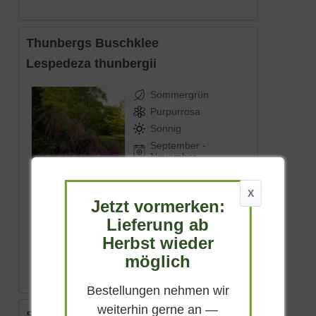
Thunbergs Buschklee
Lespedeza thunbergii
Sommergrün
Purpurrosa
Sonnig
September -
November
bis zu 2 m
Lieferbar
X
Jetzt vormerken:
Lieferung ab
(
4
)
Herbst wieder
ab 16,90 € *
möglich
Bestellungen nehmen wir
weiterhin gerne an —
Schöne Leycesterie