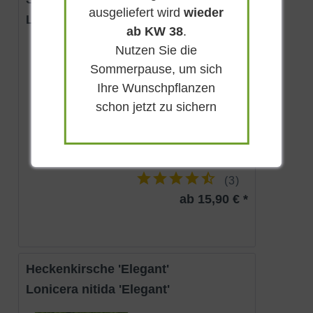
ausgeliefert wird
wieder
Leycesteria formosa
ab KW 38
.
Nutzen Sie die
Sommergrün
Sommerpause, um sich
Purpur mit weiß
Ihre Wunschpflanzen
Sonnig
schon jetzt zu sichern
Juni - August
bis zu 2 m
Lieferbar
(
3
)
ab 15,90 € *
Heckenkirsche 'Elegant'
Lonicera nitida 'Elegant'