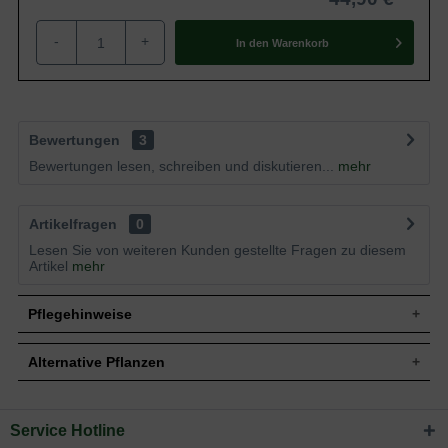
-
+
In den
Warenkorb
Bewertungen
3
Bewertungen lesen, schreiben und diskutieren...
mehr
Artikelfragen
0
Lesen Sie von weiteren Kunden gestellte Fragen zu diesem
Artikel
mehr
Pflegehinweise
Alternative Pflanzen
Pflanz- und Pflegetipps Leycesteria formosa /
Schöne Leycesterie
Service Hotline
Sie suchen eine Alternative?
Mit ein paar kleinen Tipps und Tricks kann man