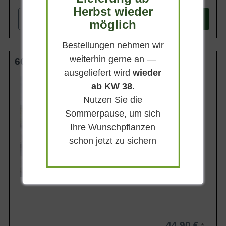
Herbst wieder
-
+
In den
Warenkorb
möglich
Bestellungen nehmen wir
weiterhin gerne an —
60-80 cm C10
ausgeliefert wird
wieder
Wuchsendhöhe
ab KW 38
.
bis zu 2 m
Nutzen Sie die
Belaubung
Sommergrün
Sommerpause, um sich
Blatt- / Nadelfarbe
Ihre Wunschpflanzen
Mittelgrün
schon jetzt zu sichern
Standort
Sonnig
Lieferbar
44,90 €