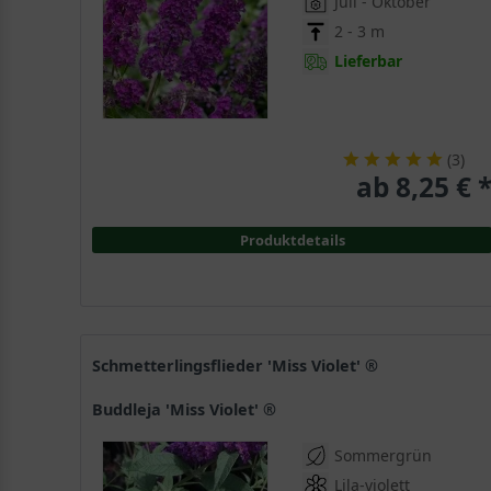
Juli - Oktober
2 - 3 m
Lieferbar
(
3
)
ab 8,25 € 
Produktdetails
Schmetterlingsflieder 'Miss Violet' ®
Buddleja 'Miss Violet' ®
Sommergrün
Lila-violett