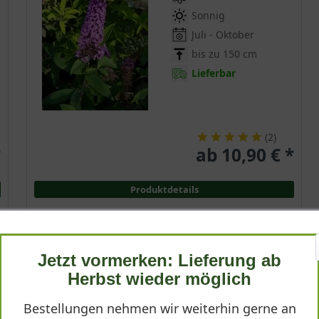
Sonnig
Juli - Oktober
bis zu 150 cm
Lieferbar
(
2
)
*
ab 10,90 € *
Produktdetails
Jetzt vormerken: Lieferung ab
Schmetterlingsflieder 'White Bouquet'
Herbst wieder möglich
Buddleja davidii 'White Bouquet'
Bestellungen nehmen wir weiterhin gerne an