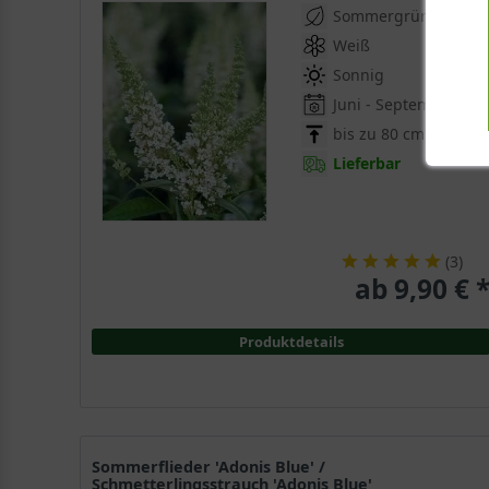
Sommergrün
Weiß
Sonnig
Juni - September
bis zu 80 cm
Lieferbar
(
3
)
ab 9,90 € 
Produktdetails
Sommerflieder 'Adonis Blue' /
Schmetterlingsstrauch 'Adonis Blue'