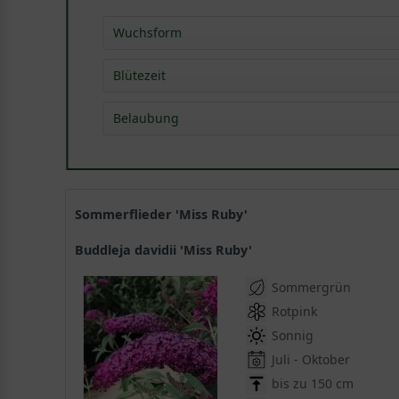
Wuchsform
Strauch
(
54
)
Blütezeit
Jun
(
16
)
Belaubung
Jul
(
54
)
sommergrün
(
54
)
Aug
(
53
)
Sep
(
53
)
Okt
(
32
)
Sommerflieder 'Miss Ruby'
Nov
(
1
)
Buddleja davidii 'Miss Ruby'
Sommergrün
Rotpink
Sonnig
Juli - Oktober
bis zu 150 cm