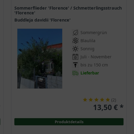
Sommerflieder 'Florence' / Schmetterlingsstrauch
'Florence'
Buddleja davidii 'Florence'
Sommergrün
Blaulila
Sonnig
Juli - November
bis zu 150 cm
Lieferbar
(
2
)
*
13,50 € *
Produktdetails