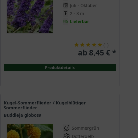
Juli - Oktober
2 - 3 m
Lieferbar
(
1
)
ab 8,45 € *
Produktdetails
Kugel-Sommerflieder / Kugelblütiger
Sommerflieder
Buddleja globosa
Sommergrün
Dottergelb