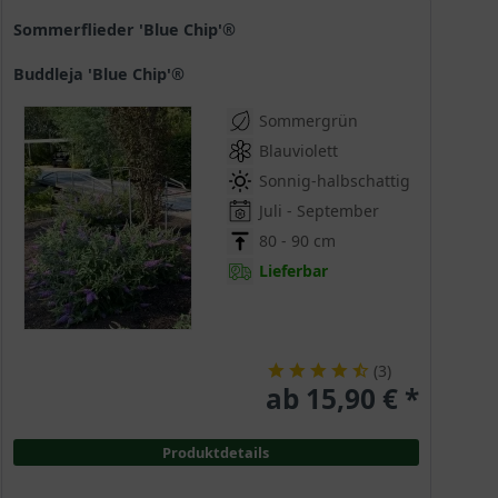
Sommerflieder 'Blue Chip'®
Buddleja 'Blue Chip'®
Sommergrün
Blauviolett
Sonnig-halbschattig
Juli - September
80 - 90 cm
Lieferbar
(
3
)
ab 15,90 € *
Produktdetails