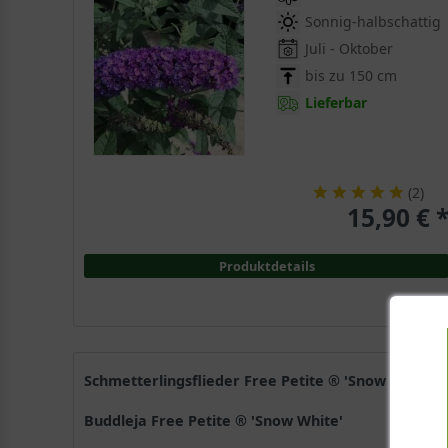
Sonnig-halbschattig
Juli - Oktober
bis zu 150 cm
Lieferbar
(
2
)
15,90 € 
Produktdetails
Schmetterlingsflieder Free Petite ® 'Snow White'
Buddleja Free Petite ® 'Snow White'