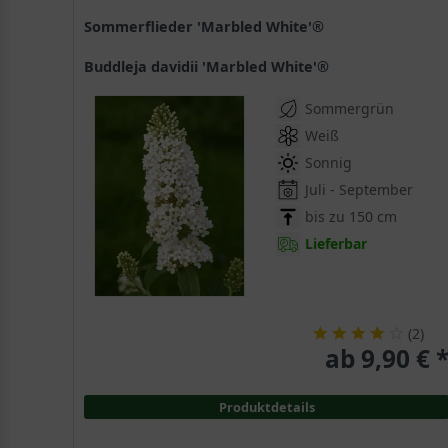
Sommerflieder 'Marbled White'®
Buddleja davidii 'Marbled White'®
Sommergrün
Weiß
Sonnig
Juli - September
bis zu 150 cm
Lieferbar
(
2
)
ab 9,90 € 
Produktdetails