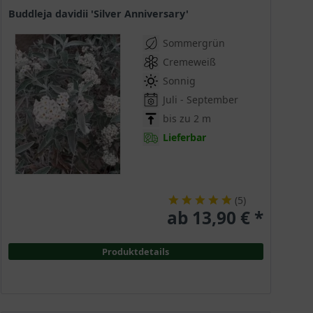
Buddleja davidii 'Silver Anniversary'
Sommergrün
Cremeweiß
Sonnig
Juli - September
bis zu 2 m
Lieferbar
(
5
)
ab 13,90 € *
Produktdetails