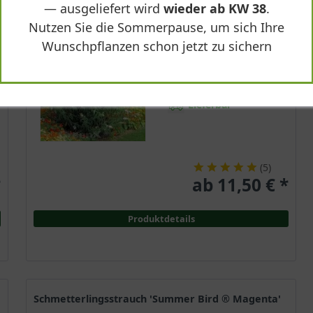
— ausgeliefert wird
wieder ab KW 38
.
Sommergrün
Nutzen Sie die Sommerpause, um sich Ihre
Weiß
Wunschpflanzen schon jetzt zu sichern
Sonnig
Juli - Oktober
bis zu 3 m
Lieferbar
(
5
)
*
ab 11,50 € *
Produktdetails
Schmetterlingsstrauch 'Summer Bird ® Magenta'