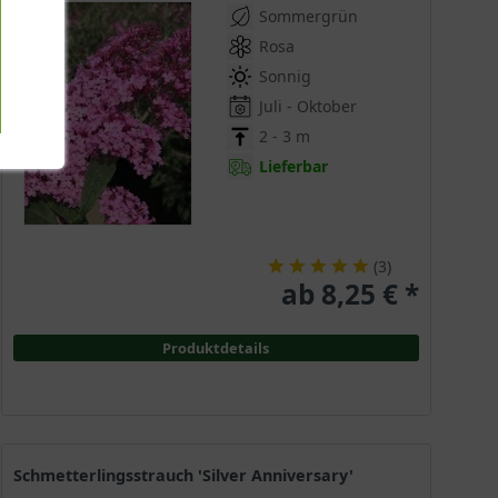
Sommergrün
Rosa
Sonnig
Juli - Oktober
2 - 3 m
Lieferbar
(
3
)
ab 8,25 € *
Produktdetails
Schmetterlingsstrauch 'Silver Anniversary'