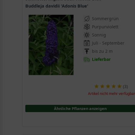
Buddleja davidii 'Adonis Blue'
Sommergrün
Purpurviolett
Sonnig
Juli - September
bis zu 2 m
Lieferbar
(
3
)
Artikel nicht mehr verfügba
Ähnliche Pflanzen anzeigen