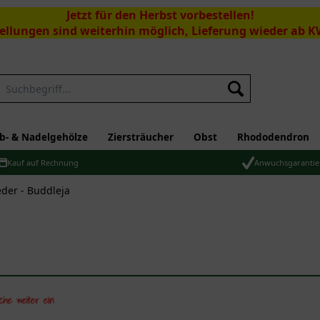
Jetzt für den Herbst vorbestellen!
ellungen sind weiterhin möglich, Lieferung wieder ab K
Suchen
b- & Nadelgehölze
Ziersträucher
Obst
Rhododendron
Kauf auf Rechnung
Anwuchsgarantie
der - Buddleja