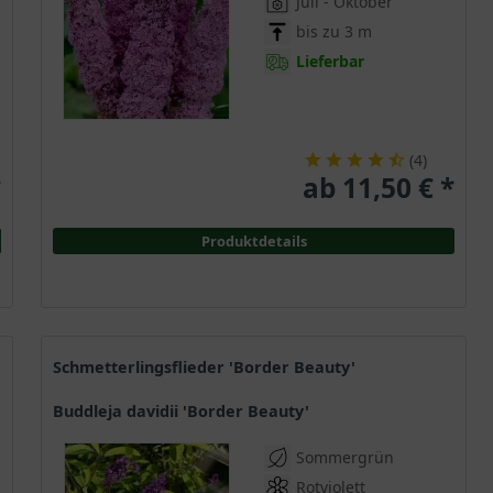
Juli - Oktober
bis zu 3 m
Lieferbar
(
4
)
*
ab 11,50 € *
Produktdetails
Schmetterlingsflieder 'Border Beauty'
Buddleja davidii 'Border Beauty'
Sommergrün
Rotviolett