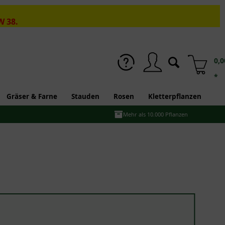
W 38.
0,0
*
Gräser & Farne
Stauden
Rosen
Kletterpflanzen
Mehr als 10.000 Pflanzen