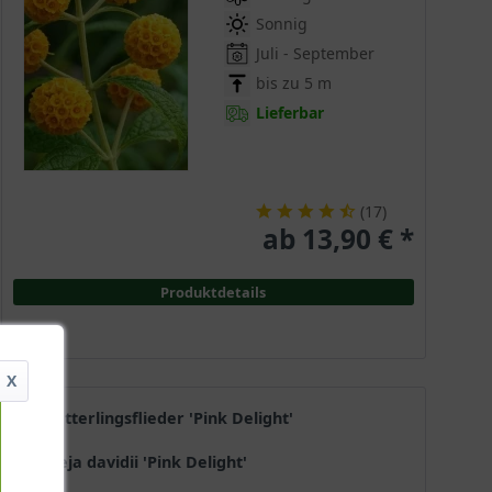
Sonnig
Juli - September
bis zu 5 m
Lieferbar
(
17
)
ab 13,90 € *
Produktdetails
X
Schmetterlingsflieder 'Pink Delight'
Buddleja davidii 'Pink Delight'