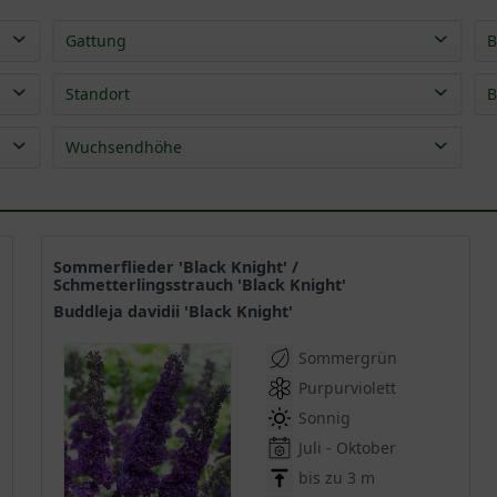
Gattung
B
Sommerflieder - Buddleja
(
54
)
Standort
B
Wuchsendhöhe
0,40 - 0,80 m
(
6
)
0,80 - 1,30 m
(
17
)
1,30 - 2,00 m
(
23
)
Sommerflieder 'Black Knight' /
Schmetterlingsstrauch 'Black Knight'
2,00 - 4,00 m
(
15
)
Buddleja davidii 'Black Knight'
4,00 - 6,00 m
(
1
)
Sommergrün
Purpurviolett
Sonnig
Juli - Oktober
bis zu 3 m