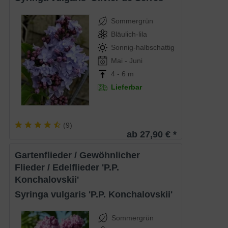
Sommergrün
Bläulich-lila
Sonnig-halbschattig
Mai - Juni
4 - 6 m
Lieferbar
(
9
)
ab 27,90 € *
Gartenflieder / Gewöhnlicher
Flieder / Edelflieder 'P.P.
Konchalovskii'
Syringa vulgaris 'P.P. Konchalovskii'
Sommergrün