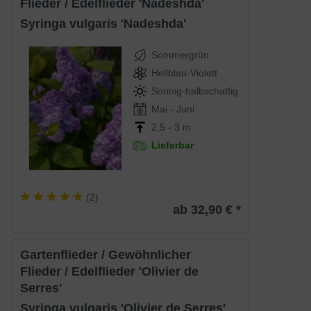
Flieder / Edelflieder 'Nadeshda'
Syringa vulgaris 'Nadeshda'
Sommergrün
Hellblau-Violett
Sonnig-halbschattig
Mai - Juni
2,5 - 3 m
Lieferbar
(
2
)
ab 32,90 € *
Gartenflieder / Gewöhnlicher
Flieder / Edelflieder 'Olivier de
Serres'
Syringa vulgaris 'Olivier de Serres'