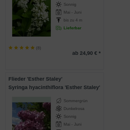
Sonnig
Mai - Juni
bis zu 4 m
Lieferbar
(
8
)
ab 24,90 € *
Flieder 'Esther Staley'
Syringa hyacinthiflora 'Esther Staley'
Sommergrün
Dunkelrosa
Sonnig
Mai - Juni