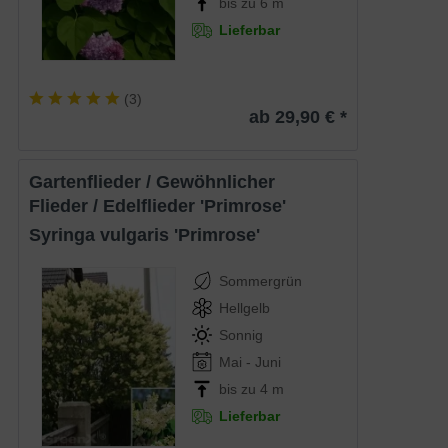
bis zu 6 m
Lieferbar
(
3
)
ab 29,90 € *
Gartenflieder / Gewöhnlicher
Flieder / Edelflieder 'Primrose'
Syringa vulgaris 'Primrose'
Sommergrün
Hellgelb
Sonnig
Mai - Juni
bis zu 4 m
Lieferbar