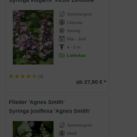
Syringa vulgaris 'Victor Lemoine'
Sommergrün
Lilarosa
Sonnig
Mai - Juni
4 - 6 m
Lieferbar
(
3
)
ab 27,90 € *
Flieder 'Agnes Smith'
Syringa josiflexa 'Agnes Smith'
Sommergrün
Weiß