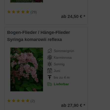
(
29
)
ab 24,50 € *
Bogen-Flieder / Hänge-Flieder
Syringa komarowii reflexa
Sommergrün
Karminrosa
Sonnig
Juni
bis zu 4 m
Lieferbar
(
2
)
ab 27,90 € *