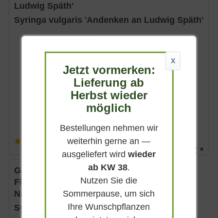
Ludwig Späth'
Syringa vulgaris 'Andenken an Ludwig Späth'
Sommergrün
Dunkelpurpurrot
X
Jetzt vormerken:
Sonnig-absonnig
Lieferung ab
Mai - Juni
Herbst wieder
4 - 6 m
möglich
Lieferbar
Bestellungen nehmen wir
weiterhin gerne an —
(
23
)
ab 24,90 € *
ausgeliefert wird
wieder
ab KW 38
.
Gartenflieder / Gewöhnlicher
Nutzen Sie die
Flieder / Edelflieder 'Belle de
Sommerpause, um sich
Nancy'
Ihre Wunschpflanzen
Syringa vulgaris 'Belle de Nancy'