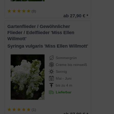
(
8
)
ab 27,90 € *
Gartenflieder / Gewöhnlicher
Flieder / Edelflieder 'Miss Ellen
Willmott'
Syringa vulgaris 'Miss Ellen Willmott'
Sommergrün
Creme bis reinweiß
Sonnig
Mai - Juni
bis zu 4 m
Lieferbar
(
1
)