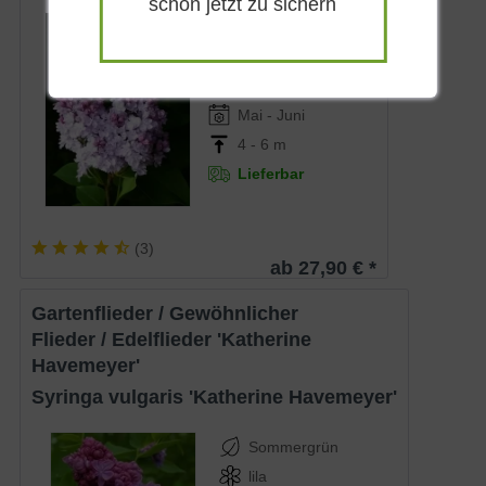
schon jetzt zu sichern
Sommergrün
Lilablau
Sonnig-absonnig
Mai - Juni
4 - 6 m
Lieferbar
(
3
)
ab 27,90 € *
Gartenflieder / Gewöhnlicher
Flieder / Edelflieder 'Katherine
Havemeyer'
Syringa vulgaris 'Katherine Havemeyer'
Sommergrün
lila