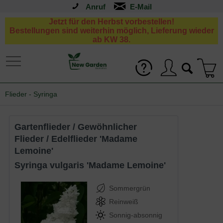
Anruf
Jetzt für den Herbst vorbestellen!
Bestellungen sind weiterhin möglich, Lieferung wieder
ab KW 38.
Flieder - Syringa
Gartenflieder / Gewöhnlicher
Flieder / Edelflieder 'Madame
Lemoine'
Syringa vulgaris 'Madame Lemoine'
Sommergrün
Reinweiß
Sonnig-absonnig