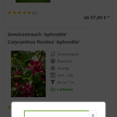
(
1
)
ab 57,90 € *
Gewürzstrauch 'Aphrodite'
Calycanthus floridus 'Aphrodite'
Sommergrün
Braunrot
Sonnig
Juni - Juli
bis zu 7 m
Lieferbar
(
9
)
ab 34,90 € *
X