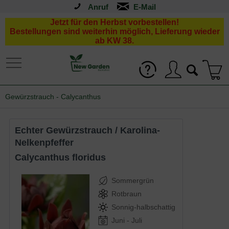
Anruf
Jetzt für den Herbst vorbestellen!
Bestellungen sind weiterhin möglich, Lieferung wieder
ab KW 38.
Gewürzstrauch - Calycanthus
Echter Gewürzstrauch / Karolina-
Nelkenpfeffer
Calycanthus floridus
Sommergrün
Rotbraun
Sonnig-halbschattig
Juni - Juli