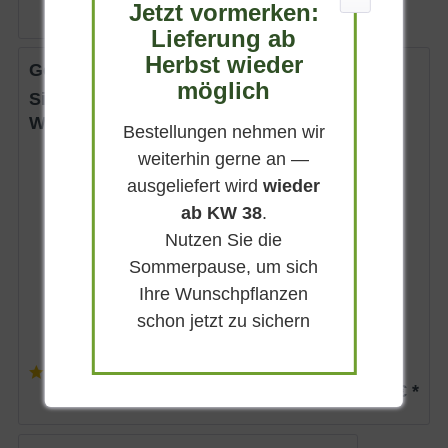
Jetzt vormerken:
Lieferung ab
Herbst wieder
Gewürzstrauch 'Hartlage Wine'
möglich
Sinocalycalycanthus raulstonii 'Hartlage
Wine'
Bestellungen nehmen wir
weiterhin gerne an —
Sommergrün
ausgeliefert wird
wieder
Weinrot, weiße
Zeichnung
ab KW 38
.
Sonnig-halbschattig
Nutzen Sie die
Juni - Juli
Sommerpause, um sich
bis zu 2 m
Ihre Wunschpflanzen
Lieferbar
schon jetzt zu sichern
(
4
)
ab 29,90 € *