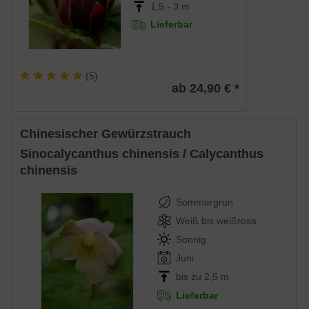
1,5 - 3 m
Lieferbar
(
5
)
ab 24,90 € *
Chinesischer Gewürzstrauch
Sinocalycanthus chinensis / Calycanthus
chinensis
Sommergrün
Weiß bis weißrosa
Sonnig
Juni
bis zu 2,5 m
Lieferbar