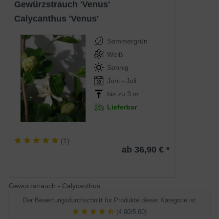
Gewürzstrauch 'Venus'
Calycanthus 'Venus'
Sommergrün
Weiß
Sonnig
Juni - Juli
bis zu 3 m
Lieferbar
(
1
)
ab 36,90 € *
Gewürzstrauch - Calycanthus
Der Bewertungsdurchschnitt für Produkte dieser Kategorie ist
(4.90/5.00)