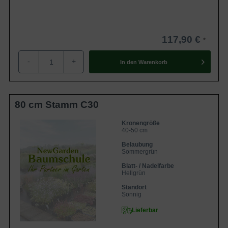
117,90 €
-
+
In den
Warenkorb
80 cm Stamm C30
Kronengröße
40-50 cm
Belaubung
Sommergrün
Blatt- / Nadelfarbe
Hellgrün
Standort
Sonnig
Lieferbar