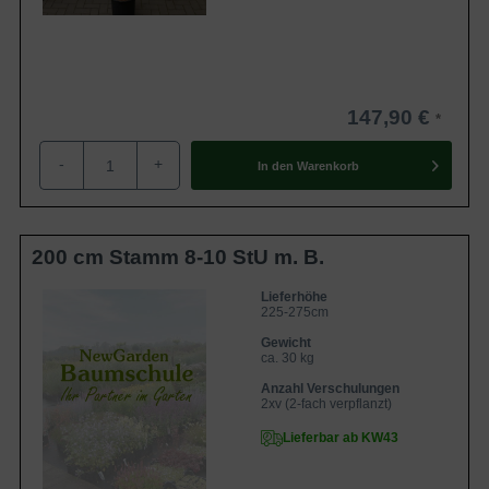
147,90 €
-
+
In den
Warenkorb
200 cm Stamm 8-10 StU m. B.
Lieferhöhe
225-275cm
Gewicht
ca. 30 kg
Anzahl Verschulungen
2xv (2-fach verpflanzt)
Lieferbar ab KW43