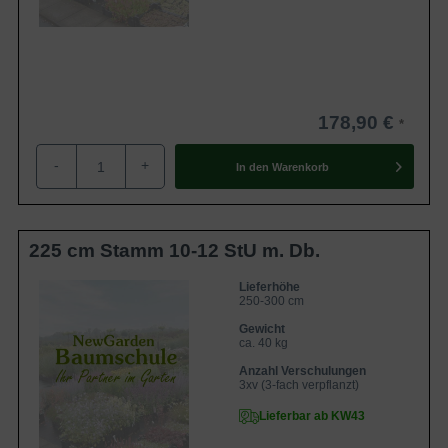
178,90 €
-
+
In den
Warenkorb
225 cm Stamm 10-12 StU m. Db.
Lieferhöhe
250-300 cm
Gewicht
ca. 40 kg
Anzahl Verschulungen
3xv (3-fach verpflanzt)
Lieferbar ab KW43