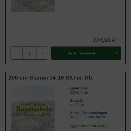
224,90 €
-
+
In den
Warenkorb
200 cm Stamm 14-16 StU m. Db.
Lieferhöhe
225-275cm
Gewicht
ca. 60 kg
Anzahl Verschulungen
3xv (3-fach verpflanzt)
Lieferbar ab KW43