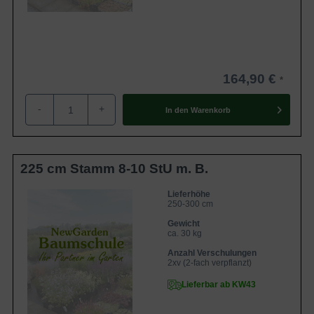
164,90 €
-
+
In den
Warenkorb
225 cm Stamm 8-10 StU m. B.
Lieferhöhe
250-300 cm
Gewicht
ca. 30 kg
Anzahl Verschulungen
2xv (2-fach verpflanzt)
Lieferbar ab KW43