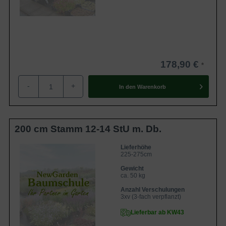
178,90 €
-
+
In den
Warenkorb
200 cm Stamm 12-14 StU m. Db.
Lieferhöhe
225-275cm
Gewicht
ca. 50 kg
Anzahl Verschulungen
3xv (3-fach verpflanzt)
Lieferbar ab KW43