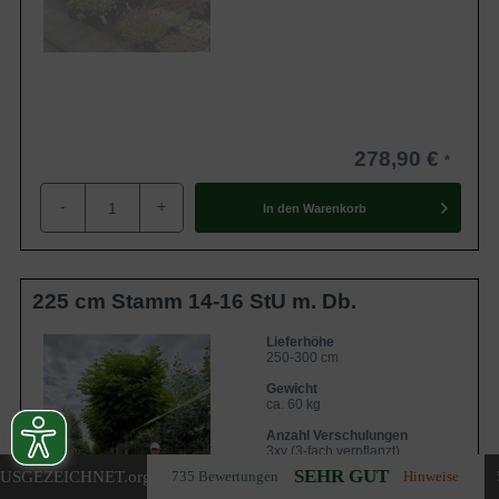
278,90 €
-
+
In den
Warenkorb
225 cm Stamm 14-16 StU m. Db.
Lieferhöhe
250-300 cm
Gewicht
ca. 60 kg
Anzahl Verschulungen
3xv (3-fach verpflanzt)
SEHR GUT
USGEZEICHNET
.org
735 Bewertungen
Hinweise
Lieferbar ab KW43