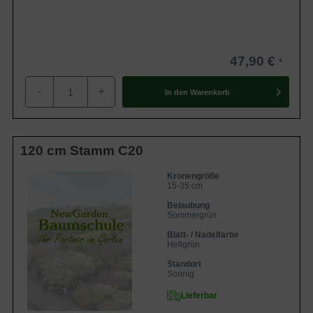
47,90 €
-
+
In den
Warenkorb
120 cm Stamm C20
Kronengröße
15-35 cm
Belaubung
Sommergrün
Blatt- / Nadelfarbe
Hellgrün
Standort
Sonnig
Lieferbar