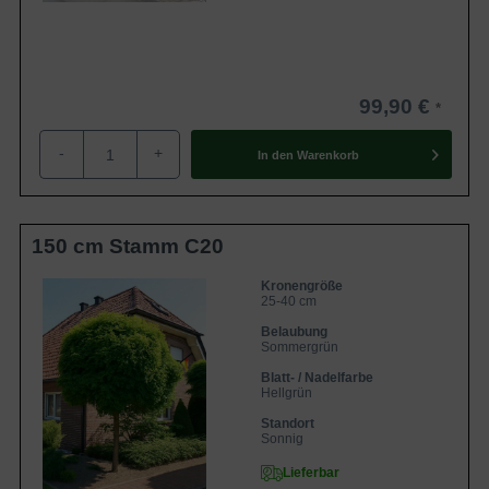
99,90 €
-
+
In den
Warenkorb
150 cm Stamm C20
Kronengröße
25-40 cm
Belaubung
Sommergrün
Blatt- / Nadelfarbe
Hellgrün
Standort
Sonnig
Lieferbar