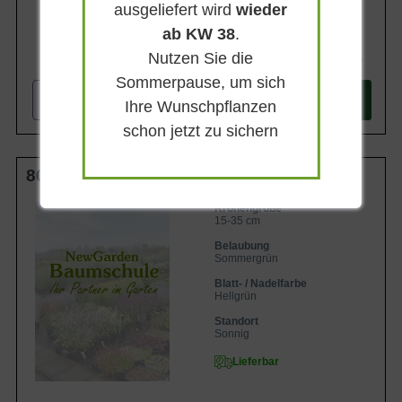
ausgeliefert wird
wieder
ab KW 38
.
Nutzen Sie die
1.399,90 €
Sommerpause, um sich
-
+
In den
Warenkorb
Ihre Wunschpflanzen
schon jetzt zu sichern
80 cm Stamm C4
Kronengröße
15-35 cm
Belaubung
Sommergrün
Blatt- / Nadelfarbe
Hellgrün
Standort
Sonnig
Lieferbar