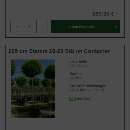
399,90 €
-
+
In den
Warenkorb
225 cm Stamm 18-20 StU im Container
Lieferhöhe
270-320 cm
Gewicht
ca. 80 kg
Anzahl Verschulungen
4xv (4-fach verpflanzt)
Lieferbar