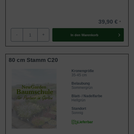
39,90 €
-
+
In den
Warenkorb
80 cm Stamm C20
Kronengröße
35-45 cm
Belaubung
Sommergrün
Blatt- / Nadelfarbe
Hellgrün
Standort
Sonnig
Lieferbar