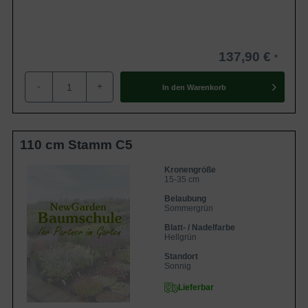
137,90 €
-
+
In den
Warenkorb
110 cm Stamm C5
Kronengröße
15-35 cm
Belaubung
Sommergrün
Blatt- / Nadelfarbe
Hellgrün
Standort
Sonnig
Lieferbar