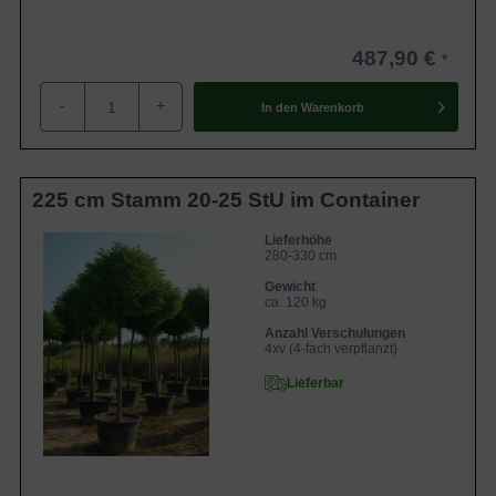
487,90 €
-
+
In den
Warenkorb
225 cm Stamm 20-25 StU im Container
Lieferhöhe
280-330 cm
Gewicht
ca. 120 kg
Anzahl Verschulungen
4xv (4-fach verpflanzt)
Lieferbar