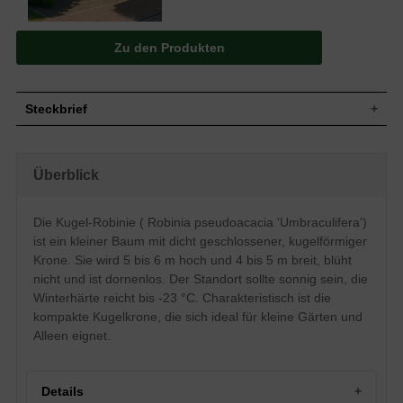
Zu den Produkten
Steckbrief
Kleiner Baum, Kugelkrone, dicht
Wuchs
geschlossen, 5 bis 6 m hoch und 4 bis 5
Überblick
m breit
Wuchshöhe
5 - 6 m
Sommergrün, elliptisch, unpaarig
Die Kugel-Robinie ( Robinia pseudoacacia 'Umbraculifera')
Blatt
gefiedert, Oberseite hellgrün, Unterseite
ist ein kleiner Baum mit dicht geschlossener, kugelförmiger
graugrün, bis zu 15 cm lang
Krone. Sie wird 5 bis 6 m hoch und 4 bis 5 m breit, blüht
Frucht
-
nicht und ist dornenlos. Der Standort sollte sonnig sein, die
Blüte
Blüht nicht
Winterhärte reicht bis -23 °C. Charakteristisch ist die
Blütezeit
-
kompakte Kugelkrone, die sich ideal für kleine Gärten und
Rinde
Hellbräunlich, dornenlos
Alleen eignet.
Wurzeln
Pfahlwurzel, später Senkerwurzelsystem
Boden
Trockene bis frische Böden
Standort
Sonnig
Details