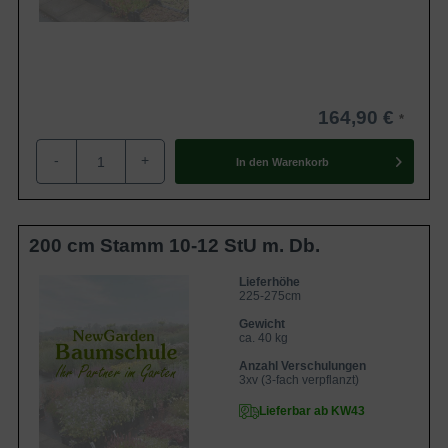
164,90 €
-
+
In den
Warenkorb
200 cm Stamm 10-12 StU m. Db.
Lieferhöhe
225-275cm
Gewicht
ca. 40 kg
Anzahl Verschulungen
3xv (3-fach verpflanzt)
Lieferbar ab KW43