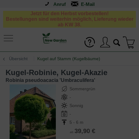
Anruf
Jetzt für den Herbst vorbestellen!
Bestellungen sind weiterhin möglich, Lieferung wieder
ab KW 38.
Übersicht
Kugel auf Stamm (Kugelbäume)
Kugel-Robinie, Kugel-Akazie
Robinia pseudoacacia 'Umbraculifera'
Sommergrün
-
Sonnig
-
5 - 6 m
39,90 €
ab