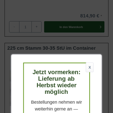
814,90 €
-
+
In den
Warenkorb
225 cm Stamm 30-35 StU im Container
Lieferhöhe
300-350 cm
X
Gewicht
Jetzt vormerken:
ca. 400 kg
Lieferung ab
Anzahl Verschulungen
5xv (5-fach verpflanzt)
Herbst wieder
Lieferbar
möglich
Bestellungen nehmen wir
weiterhin gerne an —