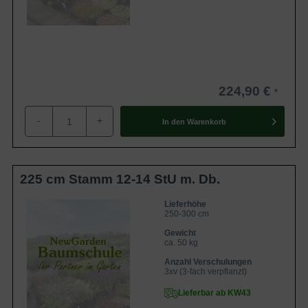
224,90 €
-
+
In den
Warenkorb
225 cm Stamm 12-14 StU m. Db.
Lieferhöhe
250-300 cm
Gewicht
ca. 50 kg
Anzahl Verschulungen
3xv (3-fach verpflanzt)
Lieferbar ab KW43