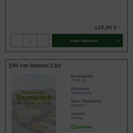
129,90 €
-
+
In den
Warenkorb
150 cm Stamm C10
Kronengröße
25-40 cm
Belaubung
Sommergrün
Blatt- / Nadelfarbe
Hellgrün
Standort
Sonnig
Lieferbar