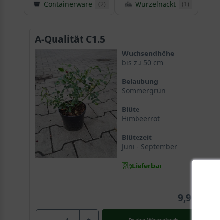
Containerware
Wurzelnackt
(2)
(1)
A-Qualität C1.5
Wuchsendhöhe
bis zu 50 cm
Belaubung
Sommergrün
Blüte
Himbeerrot
Blütezeit
Juni - September
Lieferbar
9,90 €
-
+