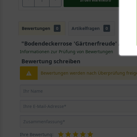
In den
Warenkorb
Bewertungen
0
Artikelfragen
0
"Bodendeckerrose 'Gärtnerfreude' / Rosa 
Informationen zur Prüfung von Bewertungen
Bewertung schreiben
Bewertungen werden nach Überprüfung freige
Ihre Bewertung: