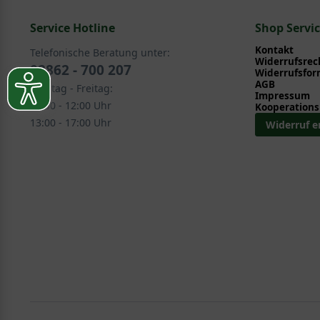
Service Hotline
Rosen > Bodendeckerrosen
Shop Servi
Bodendecker > Bodendeckerrosen
Kontakt
Telefonische Beratung unter:
Widerrufsrec
02862 - 700 207
Widerrufsfor
AGB
Montag - Freitag:
Impressum
08:30 - 12:00 Uhr
Kooperations
13:00 - 17:00 Uhr
Widerruf e