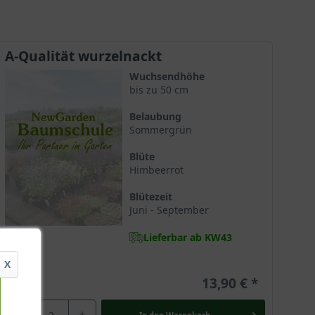
Verkehrsbegleitgrün. Wir empfehlen 4 Pflanzen
pro m² zu setzen.
A-Qualität wurzelnackt
Wuchsendhöhe
bis zu 50 cm
Belaubung
Sommergrün
Blüte
Himbeerrot
Blütezeit
Juni - September
Lieferbar ab KW43
X
13,90 €
-
+