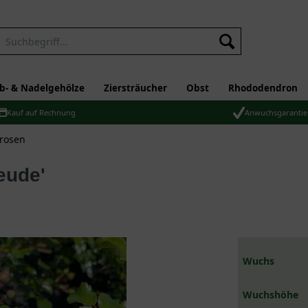
b- & Nadelgehölze
Ziersträucher
Obst
Rhododendron
Kauf auf Rechnung
Anwuchsgarantie
rosen
eude'
Wuchs
Wuchshöhe