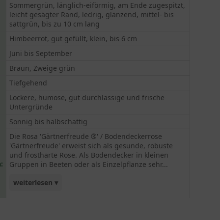
Sommergrün, länglich-eiförmig, am Ende zugespitzt,
leicht gesägter Rand, ledrig, glänzend, mittel- bis
sattgrün, bis zu 10 cm lang
Himbeerrot, gut gefüllt, klein, bis 6 cm
Juni bis September
Braun, Zweige grün
Tiefgehend
Lockere, humose, gut durchlässige und frische
Untergründe
Sonnig bis halbschattig
Die Rosa 'Gärtnerfreude ®' / Bodendeckerrose
'Gärtnerfreude' erweist sich als gesunde, robuste
und frostharte Rose. Als Bodendecker in kleinen
:
Gruppen in Beeten oder als Einzelpflanze sehr...
weiterlesen ▾
ansprechend. Diese Rose ist häufig zu finden in
öffentlichen Anlagen oder als