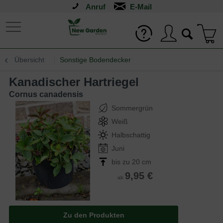
Anruf
Übersicht
Sonstige Bodendecker
Kanadischer Hartriegel
Cornus canadensis
Sommergrün
Weiß
Halbschattig
Juni
bis zu 20 cm
9,95 €
ab
Zu den Produkten