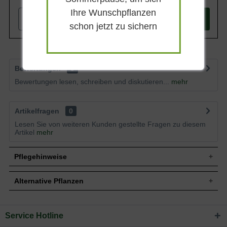
Ihre Wunschpflanzen
-
+
In den
Warenkorb
schon jetzt zu sichern
Bewertungen
9
Bewertungen lesen, schreiben und diskutieren...
mehr
Artikelfragen
0
Lesen Sie von weiteren Kunden gestellte Fragen zu diesem
Artikel
mehr
Pflegehinweise
Alternative Pflanzen
Pflanz- und Pflegetipps Cornus canadensis /
Kanadischer Hartriegel
Service Hotline
Sie suchen eine Alternative?
Mit ein paar kleinen Tipps und Tricks kann man