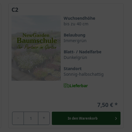
C2
Wuchsendhöhe
bis zu 40 cm
Belaubung
Immergrün
Blatt- / Nadelfarbe
Dunkelgrün
Standort
Sonnig-halbschattig
Lieferbar
7,50 €
-
+
In den
Warenkorb