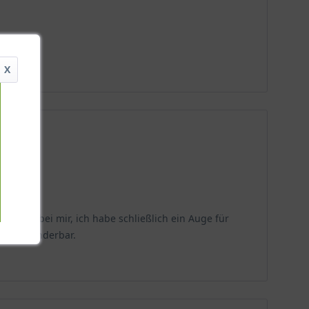
X
iert das bei mir, ich habe schließlich ein Auge für
appt’s wunderbar.