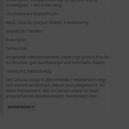
dunkelgrün, 1 bis 3 mm lang
Unscheinbare Kapselfrucht
Weiß, rosa bis purpur Blüten, traubenartig
August bis Oktober
Braungrün
Tiefwurzler
Insgesamt standorttolerant, bevorzugt jedoch frische
bis feuchte, gut durchlässige und nahrhafte Böden
Sonnig bis halbschattig
Die Calluna vulgaris (Besenheide / Heidekraut) zeigt
sich extrem winterhart, robust und pflegeleicht. Ein
tolles Zierelement, das im Garten sowie im Haus
:
ansprechende Akzente kreiert. Kombiniert man...
weiterlesen ▾
verschiedene Sorten, wird diese Farbpracht ein
echter Hingucker sein!