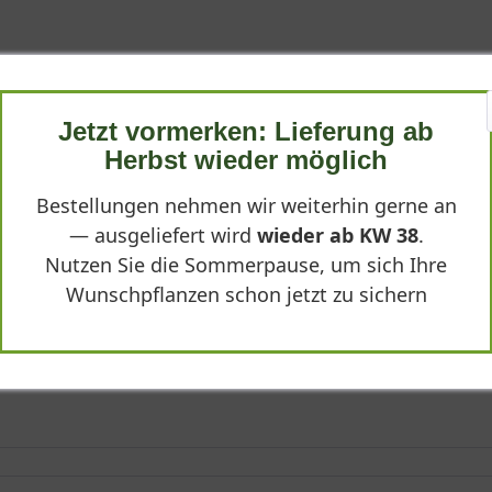
 Calluna vulgaris blüht prächtig.
Jetzt vormerken: Lieferung ab
Herbst wieder möglich
Bestellungen nehmen wir weiterhin gerne an
— ausgeliefert wird
wieder ab KW 38
.
Nutzen Sie die Sommerpause, um sich Ihre
Wunschpflanzen schon jetzt zu sichern
aus und fügt sich in mein Beet ein, wie geplant. Natürlich funktion
gut aussehen, wird hier vielleicht enttäuscht. Mit meinem Plan kl