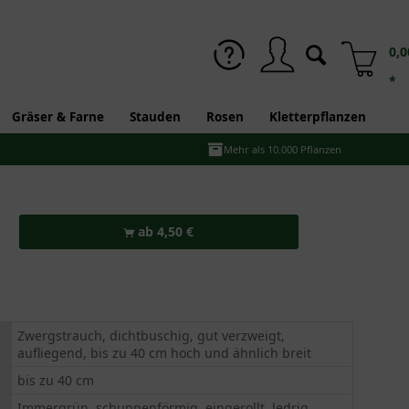
0,0
*
Gräser & Farne
Stauden
Rosen
Kletterpflanzen
Mehr als 10.000 Pflanzen
ab 4,50 €
Zwergstrauch, dichtbuschig, gut verzweigt,
aufliegend, bis zu 40 cm hoch und ähnlich breit
bis zu 40 cm
Immergrün, schuppenförmig, eingerollt, ledrig,