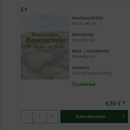
C1
Wuchsendhöhe
bis zu 40 cm
Belaubung
Immergrün
Blatt- / Nadelfarbe
Dunkelgrün
Standort
Sonnig-halbschattig
Lieferbar
4,50 €
-
+
In den
Warenkorb