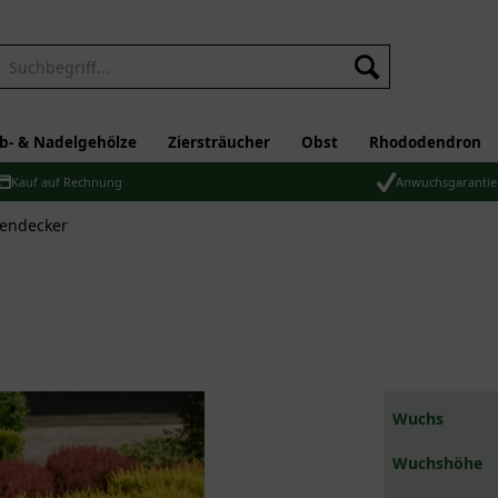
b- & Nadelgehölze
Ziersträucher
Obst
Rhododendron
Kauf auf Rechnung
Anwuchsgarantie
dendecker
Wuchs
Wuchshöhe