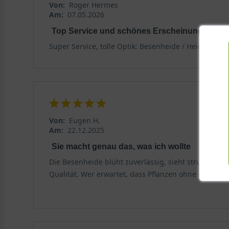
Von:
Roger Hermes
Am:
07.05.2026
Top Service und schönes Erscheinungsbild
Super Service, tolle Optik: Besenheide / Heidekraut /
Von:
Eugen H.
Am:
22.12.2025
Sie macht genau das, was ich wollte
Die Besenheide blüht zuverlässig, sieht strukturiert 
Qualität. Wer erwartet, dass Pflanzen ohne Konzept 