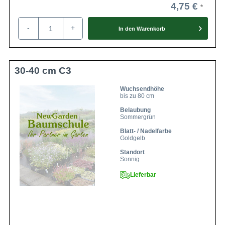
4,75 €
Die frostharte Spiraea japonica 'Golden
Princess' (Gelbe Japan-Spiere 'Golden
Princess') überzeugt mit ihren goldgelben
-
+
Eigenschaften
In den
Warenkorb
Blättern. Das Zusammenspiel der Blätter
mit den rosafarbenen Blüten ist sehr
attraktiv! Schönes Zierelement.
30-40 cm C3
Wuchsendhöhe
bis zu 80 cm
Belaubung
Sommergrün
Blatt- / Nadelfarbe
Goldgelb
Standort
Sonnig
Lieferbar