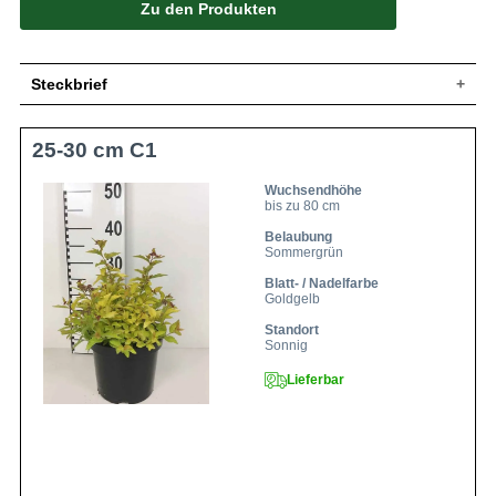
Zu den Produkten
Steckbrief
Zwergstrauch, dichtbuschig und kompakt,
25-30 cm C1
Wuchs
aufrechte Grundtriebe, bis zu 80 cm hoch
und 100 cm breit
Wuchshöhe
bis zu 80 cm
Wuchsendhöhe
bis zu 80 cm
Sommergrün, lanzettlich, am Ende
Blatt
zugespitzt, gesägter Rand, goldgelb, ca. 6
Belaubung
cm lang
Sommergrün
Frucht
Unscheinbare Balgfrucht
Blatt- / Nadelfarbe
Goldgelb
Rosafarbene Blüten in 5 cm breiten
Blüte
Schirmrispen, zahlreich
Standort
Blütezeit
Juli bis September
Sonnig
Rinde
Braun
Lieferbar
Wurzeln
Flachwurzler, stark verzweigt
Relativ anspruchslos, bevorzugt frische
Boden
und nicht zu nährstoffarme Böden
Standort
Sonnig
Winterhart
5b (-26,0 bis -23,4 °C)