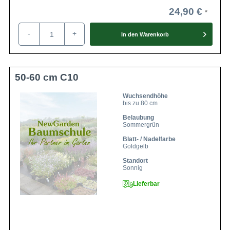
24,90 €
-
+
In den
Warenkorb
50-60 cm C10
Wuchsendhöhe
bis zu 80 cm
Belaubung
Sommergrün
Blatt- / Nadelfarbe
Goldgelb
Standort
Sonnig
Lieferbar