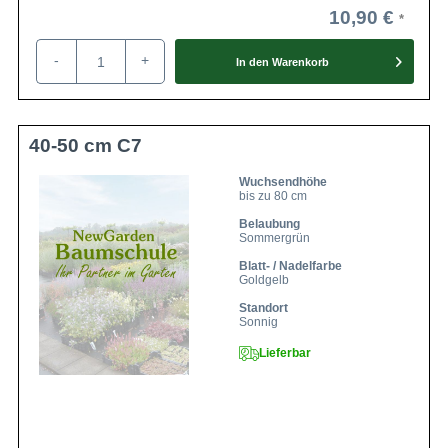
10,90 €
-
+
In den
Warenkorb
40-50 cm C7
Wuchsendhöhe
bis zu 80 cm
Belaubung
Sommergrün
Blatt- / Nadelfarbe
Goldgelb
Standort
Sonnig
Lieferbar