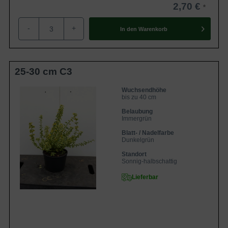
2,70 €
durchlässige Böden
Standort
Sonnig bis halbschattig
-
+
In den
Warenkorb
Der Euonymus fortunei 'Emerald'n Gold'
(Gelbbunte Kriechspindel 'Emerald'n
Gold') erweist sich als echte Augenweide!
Eigenschaften
Ihre grüngelben Blätter kreieren
ansprechende Akzente in Ihrem Garten.
25-30 cm C3
Diese Pflanze ist eine frostharte, robuste
und anspruchslose Sorte.
Wuchsendhöhe
bis zu 40 cm
Belaubung
Immergrün
Blatt- / Nadelfarbe
Dunkelgrün
Standort
Sonnig-halbschattig
Lieferbar