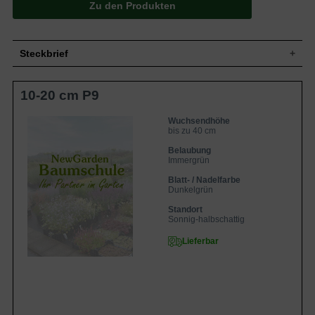
Zu den Produkten
Steckbrief
Zwergstrauch, breit aufrecht, dichtbuschig
10-20 cm P9
Wuchs
und gut verzweigt, kriechend, bis zu 40
cm hoch und deutlich breiter
Wuchshöhe
bis zu 40 cm
Wuchsendhöhe
bis zu 40 cm
Immergrün, eiförmig bis elliptisch, leicht
gekerbter bis gesägter Rand, stumpf
Belaubung
Blatt
zugespitzt, dunkelgrün mit gelbem Rand,
Immergrün
manchmal auch nur gelb, im Herbst rosa
Blatt- / Nadelfarbe
überlaufende Ränder, bis zu 5 cm lang
Dunkelgrün
Unscheinbare Kapselfrucht, nicht zum
Frucht
Verzehr geeignet
Standort
Sonnig-halbschattig
Blüte
Unscheinbar, grünweißlich, ca. 1 cm breit
Blütezeit
Juni bis Juli
Lieferbar
Rinde
Grün und glatt
Herzwurzler, weitreichend, fein und dicht
Wurzeln
verzweigt
Generell anspruchslos, frische bis
Boden
feuchte, mäßig nahrhafte und