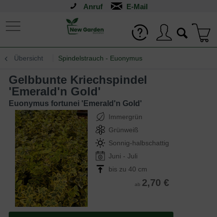
Anruf
Übersicht
Spindelstrauch - Euonymus
Gelbbunte Kriechspindel
'Emerald'n Gold'
Euonymus fortunei 'Emerald'n Gold'
Immergrün
Grünweiß
Sonnig-halbschattig
Juni - Juli
bis zu 40 cm
2,70 €
ab