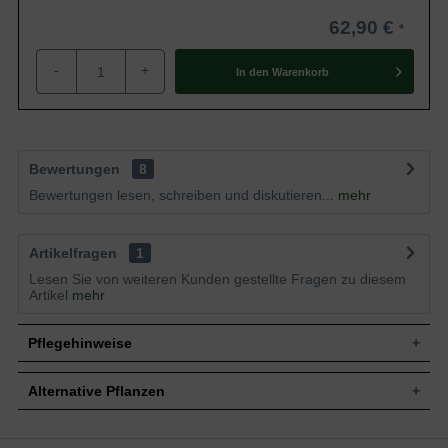
62,90 €
-
+
In den
Warenkorb
Bewertungen
8
Bewertungen lesen, schreiben und diskutieren...
mehr
Artikelfragen
1
Lesen Sie von weiteren Kunden gestellte Fragen zu diesem
Artikel
mehr
Pflegehinweise
Alternative Pflanzen
Pflanz- und Pflegetipps Euonymus fortunei
'Emerald'n Gold' / Gelbbunte