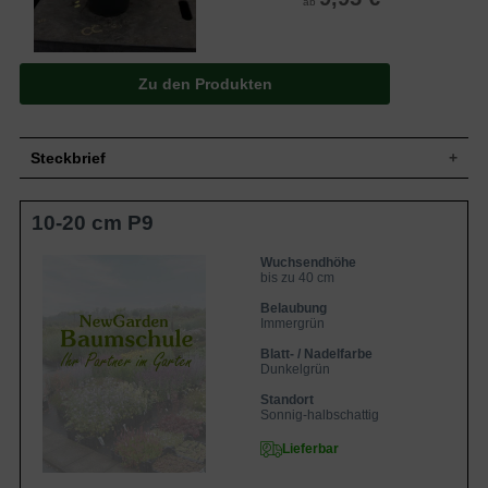
ab
Zu den Produkten
Steckbrief
Zwergstrauch, breit aufrecht, dichtbuschig
10-20 cm P9
Wuchs
und gut verzweigt, kriechend, bis zu 40
cm hoch und deutlich breiter
Wuchshöhe
bis zu 40 cm
Wuchsendhöhe
bis zu 40 cm
Immergrün, eiförmig bis elliptisch, leicht
gekerbter bis gesägter Rand, stumpf
Belaubung
Blatt
zugespitzt, dunkelgrün mit gelbem Rand,
Immergrün
manchmal auch nur gelb, im Herbst rosa
Blatt- / Nadelfarbe
überlaufende Ränder, bis zu 5 cm lang
Dunkelgrün
Unscheinbare Kapselfrucht, nicht zum
Frucht
Verzehr geeignet
Standort
Sonnig-halbschattig
Blüte
Unscheinbar, grünweißlich, ca. 1 cm breit
Blütezeit
Juni bis Juli
Lieferbar
Rinde
Grün und glatt