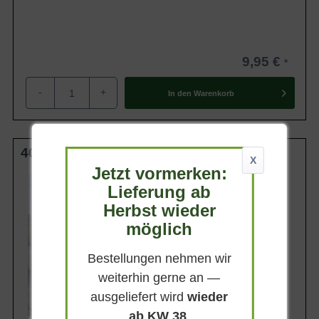
9,95 €
-
+
In den
Warenkorb
40-50 cm (breit) C10
X
Jetzt vormerken:
Wuchsendhöhe
Lieferung ab
bis zu 40 cm
Herbst wieder
Belaubung
Immergrün
möglich
Blatt- / Nadelfarbe
Dunkelgrün
Bestellungen nehmen wir
Standort
weiterhin gerne an —
Sonnig-halbschattig
ausgeliefert wird
wieder
Lieferbar
ab KW 38
.