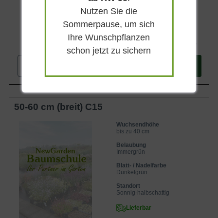
Nutzen Sie die
Sommerpause, um sich
Ihre Wunschpflanzen
36,90 €
schon jetzt zu sichern
-
+
In den
Warenkorb
50-60 cm (breit) C15
Wuchsendhöhe
bis zu 40 cm
Belaubung
Immergrün
Blatt- / Nadelfarbe
Dunkelgrün
Standort
Sonnig-halbschattig
Lieferbar