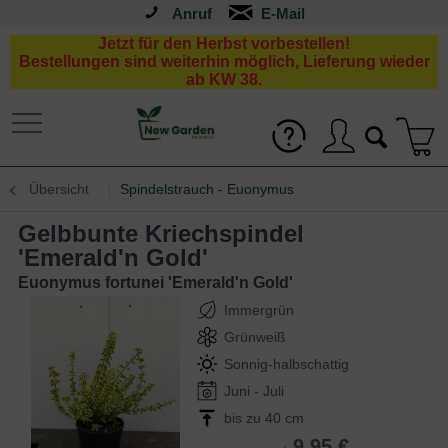
Anruf
Jetzt für den Herbst vorbestellen!
Bestellungen sind weiterhin möglich, Lieferung wieder
ab KW 38.
Übersicht
Spindelstrauch - Euonymus
Gelbbunte Kriechspindel
'Emerald'n Gold'
Euonymus fortunei 'Emerald'n Gold'
Immergrün
Grünweiß
Sonnig-halbschattig
Juni - Juli
bis zu 40 cm
9,95 €