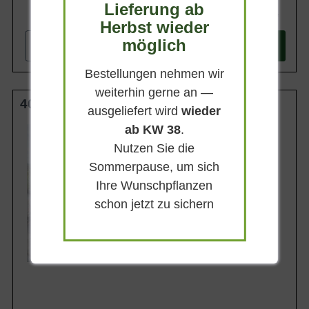
Lieferung ab
11,50 €
Herbst wieder
möglich
-
+
In den
Warenkorb
Bestellungen nehmen wir
weiterhin gerne an —
40-50 cm (breit) C10
ausgeliefert wird
wieder
ab KW 38
.
Wuchsendhöhe
20 - 30 cm
Nutzen Sie die
Belaubung
Sommerpause, um sich
Immergrün
Ihre Wunschpflanzen
Blatt- / Nadelfarbe
Grünweiß
schon jetzt zu sichern
Standort
Sonnig-halbschattig
Lieferbar