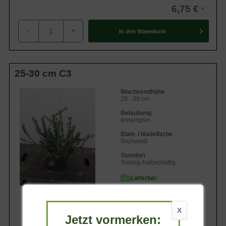
6,75 €
-
+
In den
Warenkorb
25-30 cm C3
Wuchsendhöhe
20 - 30 cm
Belaubung
Immergrün
Blatt- / Nadelfarbe
Grünweiß
Standort
Sonnig-halbschattig
Lieferbar
X
Jetzt vormerken: