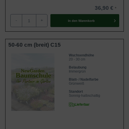
36,90 €
-
+
In den
Warenkorb
50-60 cm (breit) C15
Wuchsendhöhe
20 - 30 cm
Belaubung
Immergrün
Blatt- / Nadelfarbe
Grünweiß
Standort
Sonnig-halbschattig
Lieferbar