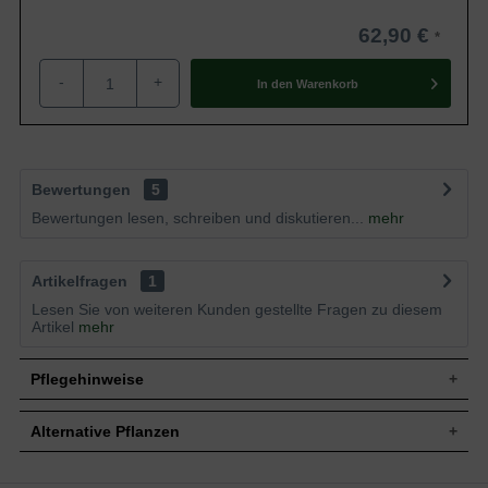
62,90 €
-
+
In den
Warenkorb
Bewertungen
5
Bewertungen lesen, schreiben und diskutieren...
mehr
Artikelfragen
1
Lesen Sie von weiteren Kunden gestellte Fragen zu diesem
Artikel
mehr
Pflegehinweise
Alternative Pflanzen
Pflanz- und Pflegetipps Euonymus fortunei
'Emerald Gaiety' / Weißbunte