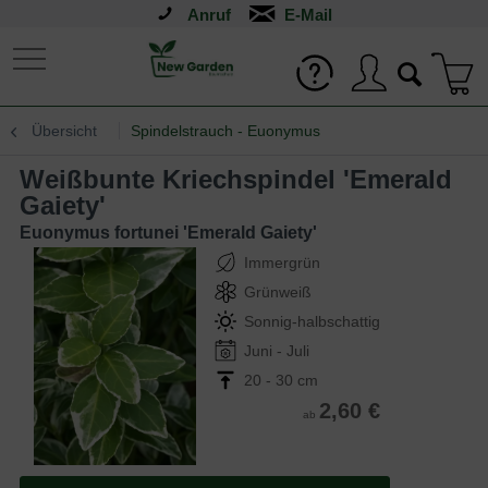
Anruf
Übersicht
Spindelstrauch - Euonymus
Weißbunte Kriechspindel 'Emerald
Gaiety'
Euonymus fortunei 'Emerald Gaiety'
Immergrün
Grünweiß
Sonnig-halbschattig
Juni - Juli
20 - 30 cm
2,60 €
ab