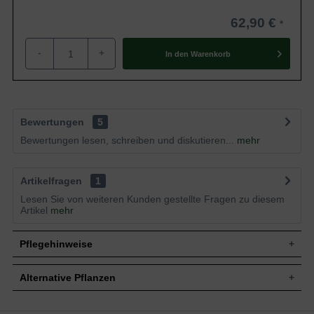
62,90 €
-
+
In den
Warenkorb
Bewertungen
5
Bewertungen lesen, schreiben und diskutieren...
mehr
Artikelfragen
1
Lesen Sie von weiteren Kunden gestellte Fragen zu diesem
Artikel
mehr
Pflegehinweise
Alternative Pflanzen
Pflanz- und Pflegetipps Euonymus fortunei
'Emerald Gaiety' / Weißbunte