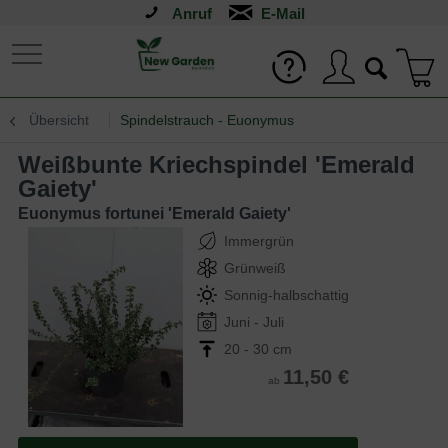
Anruf
Übersicht
Spindelstrauch - Euonymus
Weißbunte Kriechspindel 'Emerald
Gaiety'
Euonymus fortunei 'Emerald Gaiety'
Immergrün
Grünweiß
Sonnig-halbschattig
Juni - Juli
20 - 30 cm
11,50 €
ab