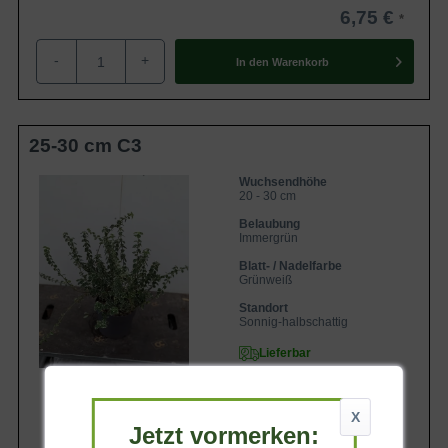
6,75 €
-
+
In den
Warenkorb
25-30 cm C3
Wuchsendhöhe
20 - 30 cm
Belaubung
Immergrün
Blatt- / Nadelfarbe
Grünweiß
Standort
Sonnig-halbschattig
Lieferbar
X
Jetzt vormerken: