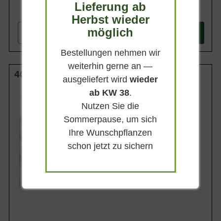
Lieferung ab
11,50 €
Herbst wieder
möglich
-
+
In den
Warenkorb
Bestellungen nehmen wir
weiterhin gerne an —
40-50 cm (breit) C10
ausgeliefert wird
wieder
ab KW 38
.
Wuchsendhöhe
20 - 30 cm
Nutzen Sie die
Belaubung
Sommerpause, um sich
Immergrün
Ihre Wunschpflanzen
Blatt- / Nadelfarbe
Grünweiß
schon jetzt zu sichern
Standort
Sonnig-halbschattig
Lieferbar