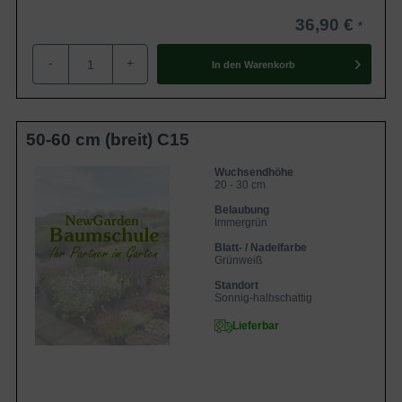
36,90 €
-
+
In den
Warenkorb
50-60 cm (breit) C15
Wuchsendhöhe
20 - 30 cm
Belaubung
Immergrün
Blatt- / Nadelfarbe
Grünweiß
Standort
Sonnig-halbschattig
Lieferbar