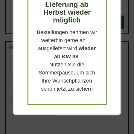
Lieferung ab
4,25 €
Herbst wieder
möglich
-
+
In den
Warenkorb
Bestellungen nehmen wir
weiterhin gerne an —
40-60 cm wurzelnackt
ausgeliefert wird
wieder
ab KW 38
.
Wuchsendhöhe
bis zu 100 cm
Nutzen Sie die
Belaubung
Sommerpause, um sich
Immergrün
Ihre Wunschpflanzen
Blatt- / Nadelfarbe
Dunkelgrün
schon jetzt zu sichern
ne/Shopware/Components/Session/PdoSessionHandler.php:536
Standort
ne/Shopware/Components/Session/PdoSessionHandler.php(536):
Sonnig-schattig
ne/Shopware/Components/Session/PdoSessionHandler.php(291):
Lieferbar ab KW43
Handler-
Handler-