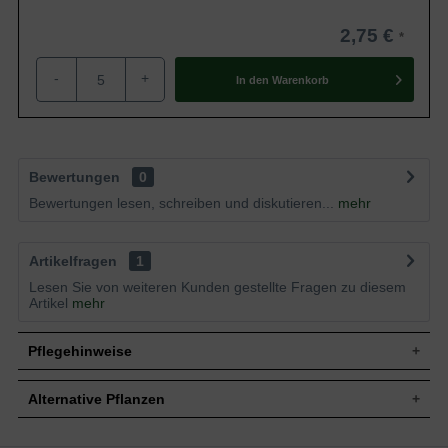
e/Library/Zend/Session.php(489):
2,75 €
ne/Shopware/Components/DependencyInjection/Bridge/Session.php(10
/cache/production_201812030839/proxies/ShopwareProductionc8954b
-
+
In den
Warenkorb
engine/Shopware/Components/Session/PdoSessionHandler.php
Bewertungen
0
Bewertungen lesen, schreiben und diskutieren...
mehr
Artikelfragen
1
Lesen Sie von weiteren Kunden gestellte Fragen zu diesem
Artikel
mehr
Pflegehinweise
Alternative Pflanzen
Pflanz- und Pflegetipps Symphoricarpos
chenaultii 'Hancock' / Niedrige Purpurbeere