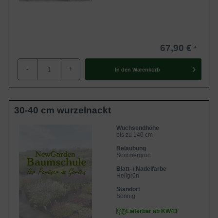
67,90 €
-
+
In den
Warenkorb
30-40 cm wurzelnackt
Wuchsendhöhe
bis zu 140 cm
Belaubung
Sommergrün
Blatt- / Nadelfarbe
Hellgrün
Standort
Sonnig
Lieferbar ab KW43