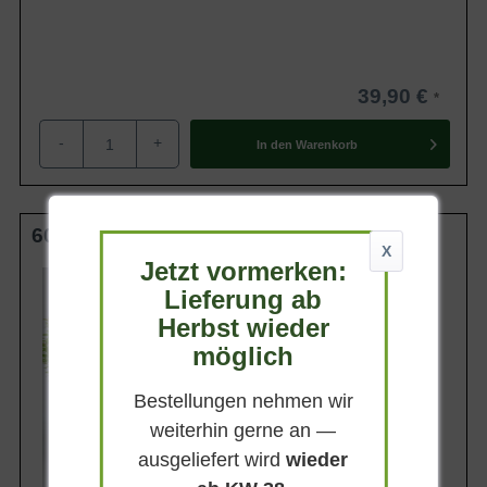
39,90 €
-
+
In den
Warenkorb
60-80 cm C20
X
Jetzt vormerken:
Wuchsendhöhe
bis zu 140 cm
Lieferung ab
Herbst wieder
Belaubung
Sommergrün
möglich
Blatt- / Nadelfarbe
Hellgrün
Bestellungen nehmen wir
Standort
weiterhin gerne an —
Sonnig
ausgeliefert wird
wieder
Lieferbar