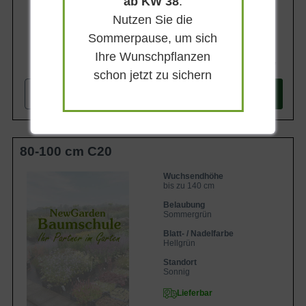
ab KW 38
.
Nutzen Sie die
Sommerpause, um sich
Ihre Wunschpflanzen
57,90 €
schon jetzt zu sichern
-
+
In den
Warenkorb
80-100 cm C20
Wuchsendhöhe
bis zu 140 cm
Belaubung
Sommergrün
Blatt- / Nadelfarbe
Hellgrün
Standort
Sonnig
Lieferbar