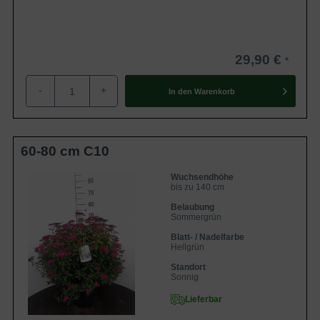
29,90 €
-
+
In den
Warenkorb
60-80 cm C10
Wuchsendhöhe
bis zu 140 cm
Belaubung
Sommergrün
Blatt- / Nadelfarbe
Hellgrün
Standort
Sonnig
Lieferbar