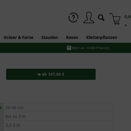
0,0
*
Gräser & Farne
Stauden
Rosen
Kletterpflanzen
Mehr als 10.000 Pflanzen
ab 167,90 €
s
20-40 cm
Bis zu 3 m
2,5-3 m