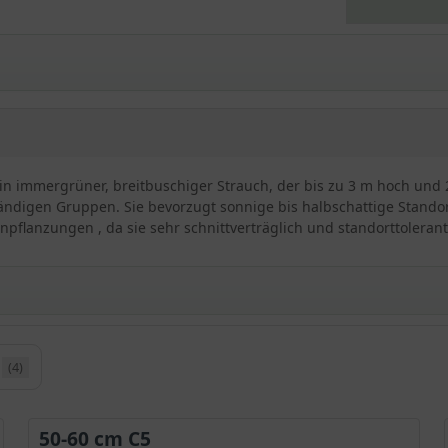
ein immergrüner, breitbuschiger Strauch, der bis zu 3 m hoch und 2
ständigen Gruppen. Sie bevorzugt sonnige bis halbschattige Stand
npflanzungen , da sie sehr schnittverträglich und standorttolerant 
(4)
/ Osmanthus burkwoodii
r dem Namen Frühlings-Duftblüte bekannt. Im Einsatz als Heckenp
ses Exemplar hervorragend, um als blickdichte Grundstücksabgrenz
50-60 cm C5