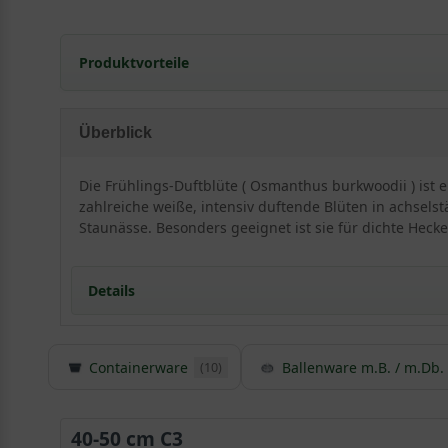
Produktvorteile
frosthart
sehr dichte, kompakte Hecke
Überblick
anspruchslos (Boden)
überschwängliche Blütenpracht
Die Frühlings-Duftblüte ( Osmanthus burkwoodii ) ist 
sehr schnittverträglich
zahlreiche weiße, intensiv duftende Blüten in achsel
ansprechender Duft
Staunässe. Besonders geeignet ist sie für dichte Hecke
verträgt keinen Staunässe
extrem exponierten Stand vermeiden
Details
Containerware
Ballenware m.B. / m.Db.
(10)
Detaillierte Informationen Frühlings-Duftblüte 
Der Osmanthus burkwoodii ist im Deutschen auch unte
Gärten bisher relativ selten. Jedoch eignet sich die
40-50 cm C3