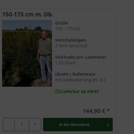
Fall zum Verzehr geeignet sind. Dennoch dient die
150-175 cm m. Db.
Größe
150 - 175 cm
Jedoch kann sie ebenso gut an eher schattigen
Verschulungen
s Bodens ist die Frühlings-Duftblüte ebenso
3-fach verschult
Stückzahl pro Laufmeter
1,25 Stück
(Draht-) Ballenware
en und durchlässigen Boden, um Staunässe möglichst zu
mit Juteballierung (m. B.)
ber die Vermeidung von
Staunässe
finden Sie auf
Lieferbar ab KW43
144,90 €
 Empfehlungen rund um die Pflege umgesetzt, ist die
-
+
In den
Warenkorb
e Pflege kann ein gesundes und kräftiges Wachstum