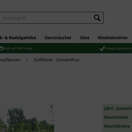
b- & Nadelgehölze
Ziersträucher
Obst
Rhododendron
Kauf auf Rechnung
Anwuchsgarantie
npflanzen
Duftblüte - Osmanthus
Jährl. Zuwach
Wuchshöhe
Wuchsbreite