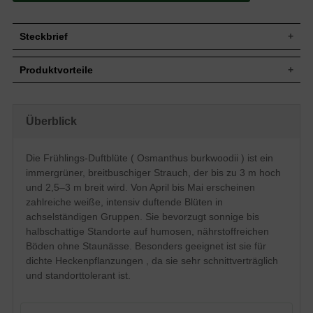
Steckbrief
Jährl.
20-40 cm
Produktvorteile
Zuwachs
Wuchshöhe
Bis zu 3 m
frosthart
Wuchsbreite
2,5-3 m
sehr dichte, kompakte Hecke
anspruchslos (Boden)
Breitbuschig, sehr kompakt, ähnlich hoch
Überblick
Wuchsform
überschwängliche Blütenpracht
wie breit
sehr schnittverträglich
Immergrün, elliptisch bis länglich-
ansprechender Duft
Die Frühlings-Duftblüte ( Osmanthus burkwoodii ) ist ein
Blatt
einförmig, sattgrün, glänzend, Blattrand
verträgt keinen Staunässe
leicht gesägt
immergrüner, breitbuschiger Strauch, der bis zu 3 m hoch
extrem exponierten Stand vermeiden
Blauschwarze, erbsengroße Steinfrüchte,
und 2,5–3 m breit wird. Von April bis Mai erscheinen
Frucht
1-1,5 cm lang, bereift, nicht zum Verzehr
zahlreiche weiße, intensiv duftende Blüten in
geeignet, Vogelnährgehölz
achselständigen Gruppen. Sie bevorzugt sonnige bis
Weiß, zahlreich, röhrenförmig in
halbschattige Standorte auf humosen, nährstoffreichen
Blüte
achselständigen Gruppen, sehr
Böden ohne Staunässe. Besonders geeignet ist sie für
ansprechender Duft, April/ Mai
dichte Heckenpflanzungen , da sie sehr schnittverträglich
Blütezeit
April - Mai
und standorttolerant ist.
Mäßig trockene bis feuchte, humose und
Boden
nährstoffreiche Böden, Staunässe
vermeiden