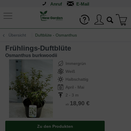
Anruf
Übersicht
Duftblüte - Osmanthus
Frühlings-Duftblüte
Osmanthus burkwoodii
Immergrün
Weiß
Halbschattig
April - Mai
2 - 3 m
18,90 €
ab
Zu den Produkten