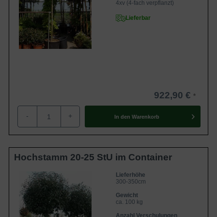
4xv (4-fach verpflanzt)
Lieferbar
922,90 €
-
+
In den
Warenkorb
Hochstamm 20-25 StU im Container
Lieferhöhe
300-350cm
Gewicht
ca. 100 kg
Anzahl Verschulungen