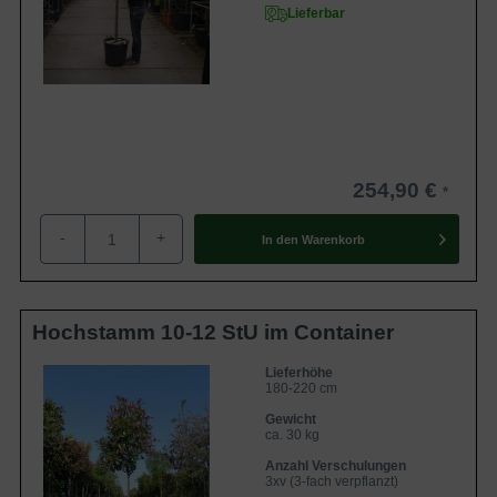
Lieferbar
254,90 €
-
+
In den
Warenkorb
Hochstamm 10-12 StU im Container
Lieferhöhe
180-220 cm
Gewicht
ca. 30 kg
Anzahl Verschulungen
3xv (3-fach verpflanzt)