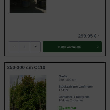
299,95 €
-
+
In den
Warenkorb
250-300 cm C110
Größe
250 - 300 cm
Stückzahl pro Laufmeter
1 Stück
Container- / Topfgröße
10-Liter Container
Lieferbar