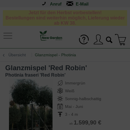
Anruf
Jetzt für den Herbst vorbestellen!
Bestellungen sind weiterhin möglich, Lieferung wieder
ab KW 38.
Übersicht
Glanzmispel - Photinia
Glanzmispel 'Red Robin'
Photinia fraseri 'Red Robin'
Immergrün
Weiß
Sonnig-halbschattig
Mai - Juni
3 - 4 m
1.599,90 €
ab