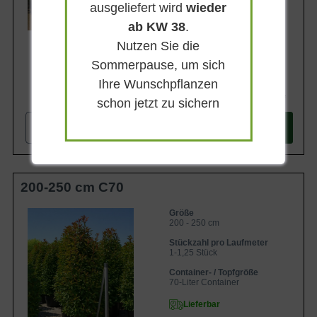
ausgeliefert wird
wieder
ab KW 38
.
Nutzen Sie die
Sommerpause, um sich
Ihre Wunschpflanzen
178,95 €
schon jetzt zu sichern
-
+
In den
Warenkorb
200-250 cm C70
Größe
200 - 250 cm
Stückzahl pro Laufmeter
1-1,25 Stück
Container- / Topfgröße
70-Liter Container
Lieferbar