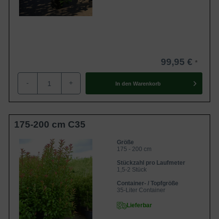
auftreten. Sind Teile der Pflanze damit befallen, sollten
diese umgehend entfernt werden. Funigzide können helfen
den Pilz abzutöten.
Informationen rund um Krankheiten und Schädlinge finden
Sie auf unserem
Blog
. Dort können Sie zu den einzelnen
99,95 €
Punkten jeweils noch einmal genauer nachlesen.
-
+
Für eine ausführliche Beratung bezüglich der Auswahl der
In den
Warenkorb
Sorte, stehen wir Ihnen gerne zur Verfügung.
Zur Gesamtauswahl Heckenpflanzen
175-200 cm C35
Größe
175 - 200 cm
Stückzahl pro Laufmeter
1,5-2 Stück
Container- / Topfgröße
35-Liter Container
Lieferbar