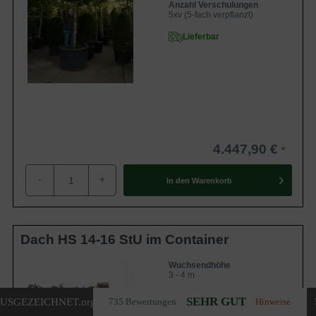
Anzahl Verschulungen
5xv (5-fach verpflanzt)
Lieferbar
4.447,90 €
-
+
In den
Warenkorb
Dach HS 14-16 StU im Container
Wuchsendhöhe
3 - 4 m
Belaubung
SEHR GUT
USGEZEICHNET
.org
735 Bewertungen
Hinweise
Immergrün