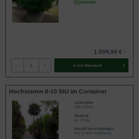
Lieferbar
1.599,90 €
-
+
In den
Warenkorb
Hochstamm 8-10 StU im Container
Lieferhöhe
200-250cm
Gewicht
ca. 20 kg
Anzahl Verschulungen
2xv (2-fach verpflanzt)