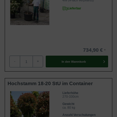
4xv (4-fach verpflanzt)
Lieferbar
734,90 €
-
+
In den
Warenkorb
Hochstamm 18-20 StU im Container
Lieferhöhe
270-330cm
Gewicht
ca. 80 kg
Anzahl Verschulungen