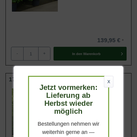
139,95 €
-
+
In den
Warenkorb
175-200 cm C50
X
Jetzt vormerken:
Größe
Lieferung ab
175 - 200 cm
Herbst wieder
Stückzahl pro Laufmeter
1,25-1,5 Stück
möglich
Container- / Topfgröße
50-Liter Container
Bestellungen nehmen wir
Lieferbar
weiterhin gerne an —