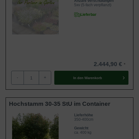
Anzahl Verschulungen
5xv (5-fach verpflanzt)
Lieferbar
2.444,90 €
-
+
In den
Warenkorb
Hochstamm 30-35 StU im Container
Lieferhöhe
350-400cm
Gewicht
ca. 400 kg