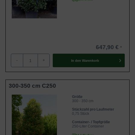
647,90 €
-
+
In den
Warenkorb
300-350 cm C250
Größe
300 - 350 cm
Stückzahl pro Laufmeter
0,75 Stück
Container- / Topfgröße
250-Liter Container