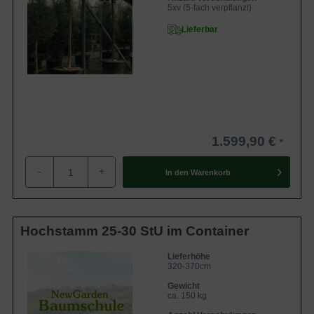
5xv (5-fach verpflanzt)
Lieferbar
1.599,90 €
-
+
In den
Warenkorb
Hochstamm 25-30 StU im Container
Lieferhöhe
320-370cm
Gewicht
ca. 150 kg