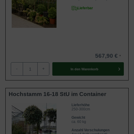
Lieferbar
567,90 €
-
+
In den
Warenkorb
Hochstamm 16-18 StU im Container
Lieferhöhe
250-300cm
Gewicht
ca. 60 kg
Anzahl Verschulungen