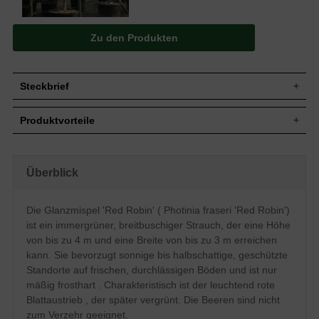
Zu den Produkten
Steckbrief
Jährl.
20 bis 30 cm
Produktvorteile
Zuwachs
Wuchshöhe
Bis zu 4 m
extrem schnittverträglich
Wuchsbreite
Bis zu 3 m
schnellwüchsig
sehr ansprechender
Wuchsform
Locker aufrecht, breitbuschig
Überblick
Frischtrieb (rot)
Immergrün, eiförmig, gesägter Rand,
zahlreiche Blüten
Blatt
Austrieb leuchtend rot, bis zu 15 cm lang
angenehmer Duft
Die Glanzmispel 'Red Robin' ( Photinia fraseri 'Red Robin')
relativ anspruchslos
Rote kugelige Beeren, nicht zum Verzehr
Frucht
ist ein immergrüner, breitbuschiger Strauch, der eine Höhe
verträgt keine extreme Trockenheit
geeignet
verträgt keine Staunässe
von bis zu 4 m und eine Breite von bis zu 3 m erreichen
Weiße Blüten in bis zu 12 cm breiten
bevorzugt geschützten Stand
Blüte
kann. Sie bevorzugt sonnige bis halbschattige, geschützte
Schirmrispen, zahlreich, Mai- Juni
mäßig frosthart
Standorte auf frischen, durchlässigen Böden und ist nur
Blütezeit
Mai - Juni
mäßig frosthart . Charakteristisch ist der leuchtend rote
Frische, gut durchlässige, humose und
Boden
mäßig nährstoffreiche Untergründe,
Blattaustrieb , der später vergrünt. Die Beeren sind nicht
Staunässe vermeiden
zum Verzehr geeignet.