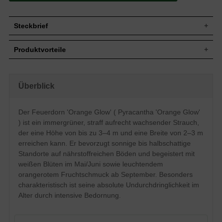
Steckbrief
Jährl.
Bis zu 40 cm
Produktvorteile
Zuwachs
Wuchshöhe
3 bis 4 m
gut windfest
Wuchsbreite
2 bis 3 m
kann sehr schmal gehalten werden
absolut undurchdringlich (im Alter)
Wuchsform
Straff aufrecht, kompakt
Überblick
sehr standorttolerant
Immergrün, eiförmig bis lanzettlich,
extrem schnittverträglich
Blatt
dunkelgrün glänzend, ledrig bis zu 4 cm
robust und pflegeleicht
Der Feuerdorn 'Orange Glow' ( Pyracantha 'Orange Glow'
lang
schönes Farbspiel durch Frucht und Blüte
) ist ein immergrüner, straff aufrecht wachsender Strauch,
mäßiger Jahreszuwachs
Rundlich, erbsengroß, orange bis
Staunässe meiden
Frucht
orangerot, ab September bis teilweise
der eine Höhe von bis zu 3–4 m und eine Breite von 2–3 m
starker Insektenbeflug
zum Winterende
erreichen kann. Er bevorzugt sonnige bis halbschattige
Weiße Schirmrispen am mehrjährigen
Standorte auf nährstoffreichen Böden und begeistert mit
Blüte
Trieb zu Anfang des Sommers
weißen Blüten im Mai/Juni sowie leuchtendem
Blütezeit
Mai - Juni
orangerotem Fruchtschmuck ab September. Besonders
Relativ anspruchslos, optimale
charakteristisch ist seine absolute Undurchdringlichkeit im
Boden
Entwicklung auf nährstoffreichen Böden
Alter durch intensive Bedornung.
Standort
Sonnig bis halbschattig
Heckenpflanze, Mischhecke, Wandspalier,
Verwendung
Vogelnähr- und nistgehölz, Insektenfutter