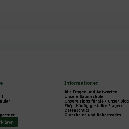
 / Echte Bärentraube / Immergrüne Bärentraube
npflanzen einen optimalen Start am neuen Standort geben. Auf der
en zu Pflanzzeitpunkt, Pflege, Bewässerung etc. finden können. Al
nd herunterladen können.
n zum hier gezeigten Artikel Arctostaphylos uva-ursi / Echte Bär
ce
Informationen
Alle Fragen und Antworten
ht
Unsere Baumschule
mular
Unsere Tipps für Sie / Unser Blog
FAQ - Häufig gestellte Fragen
Datenschutz
partner
Gutscheine und Rabattcodes
rklären