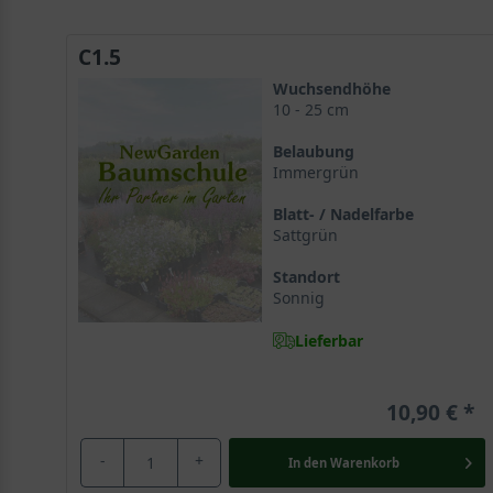
C1.5
Wuchsendhöhe
10 - 25 cm
Belaubung
Immergrün
Blatt- / Nadelfarbe
Sattgrün
Standort
Sonnig
Lieferbar
10,90 €
-
+
In den
Warenkorb