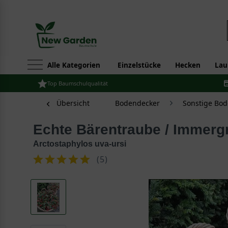
Alle Kategorien
Einzelstücke
Hecken
Lau
Top Baumschulqualität
Übersicht
Bodendecker
Sonstige Bo
Echte Bärentraube / Immer
Arctostaphylos uva-ursi
(
5
)