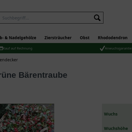
b- & Nadelgehölze
Ziersträucher
Obst
Rhododendron
Kauf auf Rechnung
Anwuchsgarantie
dendecker
grüne Bärentraube
Wuchs
Wuchshöhe