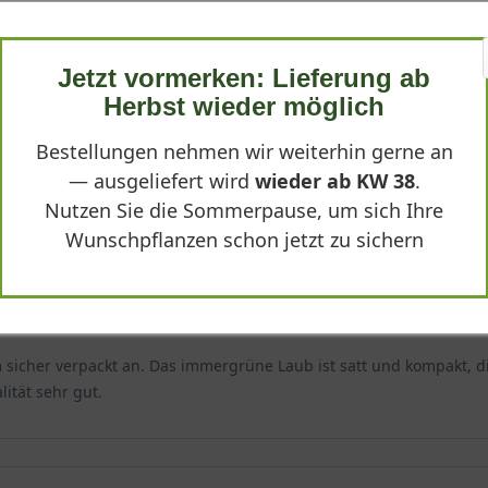
pliziert
Jetzt vormerken: Lieferung ab
rzelt bei uns an. Sie hat sich schnell ausgebreitet und bildet e
Herbst wieder möglich
erige, trockene Standorte und trotzdem richtig schön.
Bestellungen nehmen wir weiterhin gerne an
— ausgeliefert wird
wieder ab KW 38
.
Nutzen Sie die Sommerpause, um sich Ihre
Wunschpflanzen schon jetzt zu sichern
m sicher verpackt an. Das immergrüne Laub ist satt und kompakt, 
ität sehr gut.