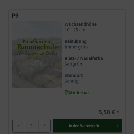
P9
Wuchsendhöhe
10 - 25 cm
Belaubung
Immergrün
Blatt- / Nadelfarbe
Sattgrün
Standort
Sonnig
Lieferbar
5,50 €
-
+
In den
Warenkorb