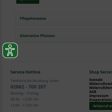
Pflegehinweise
Pflanz- und Pflegetipps Arctostaphylos uva-ursi
Alternative Pflanzen
Mit ein paar kleinen Tipps und Tricks kann man Garte
Pflege- und Pflanztipps
, wo Sie zahlreiche Information
Sie suchen eine Alternative?
Pflegeanleitung zum Download an, die Sie nachstehe
In folgenden Kategorien finden Sie schöne Alternative
Service Hotline
Bodendecker > Sonstige Bodendecker
Shop Servi
Kontakt
Telefonische Beratung unter:
Widerrufsrec
02862 - 700 207
Widerrufsfor
AGB
Montag - Freitag:
Impressum
08:30 - 12:00 Uhr
Kooperations
13:00 - 17:00 Uhr
Widerruf e