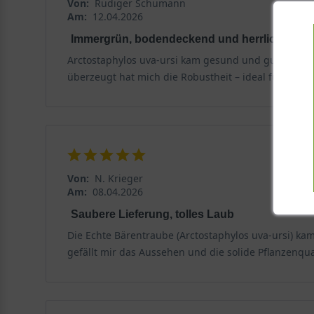
Von:
Rüdiger Schumann
Am:
12.04.2026
Immergrün, bodendeckend und herrlich unkom
Arctostaphylos uva-ursi kam gesund und gut durchwu
überzeugt hat mich die Robustheit – ideal für schwi
Von:
N. Krieger
Am:
08.04.2026
Saubere Lieferung, tolles Laub
Die Echte Bärentraube (Arctostaphylos uva-ursi) ka
gefällt mir das Aussehen und die solide Pflanzenqual