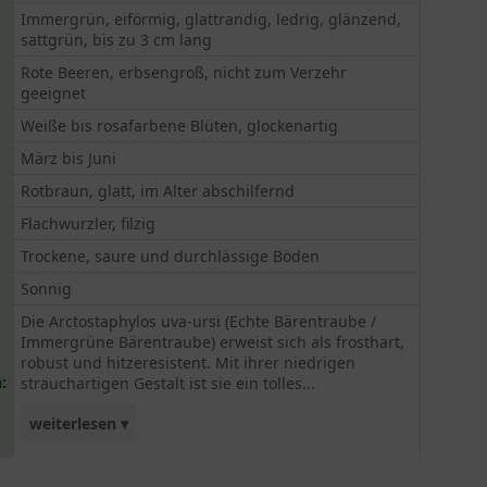
Immergrün, eiförmig, glattrandig, ledrig, glänzend,
sattgrün, bis zu 3 cm lang
Rote Beeren, erbsengroß, nicht zum Verzehr
geeignet
Weiße bis rosafarbene Blüten, glockenartig
März bis Juni
Rotbraun, glatt, im Alter abschilfernd
Flachwurzler, filzig
Trockene, saure und durchlässige Böden
Sonnig
Die Arctostaphylos uva-ursi (Echte Bärentraube /
Immergrüne Bärentraube) erweist sich als frosthart,
robust und hitzeresistent. Mit ihrer niedrigen
:
strauchartigen Gestalt ist sie ein tolles...
weiterlesen ▾
Zierelement, das ansprechende Akzente kreiert!