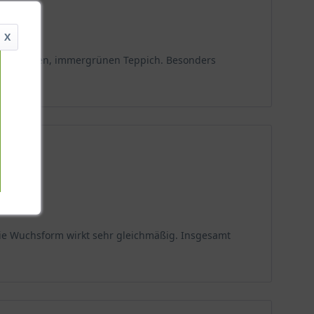
X
inen dichten, immergrünen Teppich. Besonders
die Wuchsform wirkt sehr gleichmäßig. Insgesamt