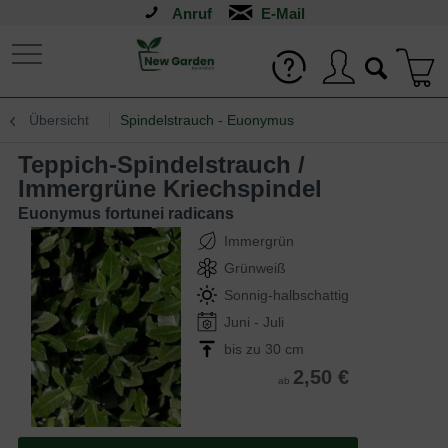
Anruf
Übersicht
Spindelstrauch - Euonymus
Teppich-Spindelstrauch /
Immergrüne Kriechspindel
Euonymus fortunei radicans
Immergrün
Grünweiß
Sonnig-halbschattig
Juni - Juli
bis zu 30 cm
2,50 €
ab