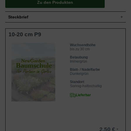
Zu den Produkten
Steckbrief
Zwergstrauch, breit aufrecht, dichtbuschig
10-20 cm P9
Wuchs
und gut verzweigt, kriechend, bis zu 30
cm hoch und ähnlich breit
Wuchshöhe
bis zu 30 cm
Wuchsendhöhe
bis zu 30 cm
Immergrün, eiförmig bis elliptisch, am
Ende zugespitzt, gesägter Rand,
Belaubung
Blatt
dunkelgrün glänzend, heller genervt, im
Immergrün
Herbst orangerot bis braunrot, bis zu 5 cm
Blatt- / Nadelfarbe
lang
Dunkelgrün
Orangerote Kapselfrucht, nicht zum
Frucht
Verzehr geeignet
Standort
Sonnig-halbschattig
Blüte
Unscheinbar, grünweißlich, ca. 1 cm breit
Blütezeit
Juni bis Juli
Lieferbar
Rinde
Grünbraun
Herzwurzler, weitreichend und
Wurzeln
feinwurzelig
Generell anspruchslos, frische bis
Boden
feuchte, mäßig nahrhafte und
2,50 €
durchlässige Böden