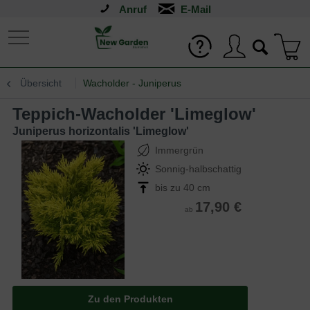
Anruf
Übersicht
Wacholder - Juniperus
Teppich-Wacholder 'Limeglow'
Juniperus horizontalis 'Limeglow'
Immergrün
Sonnig-halbschattig
bis zu 40 cm
17,90 €
ab
Zu den Produkten