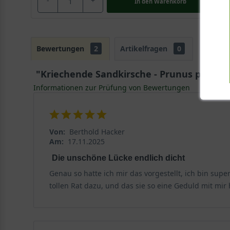
-
+
In den
Warenkorb
Bewertungen
2
Artikelfragen
0
"Kriechende Sandkirsche - Prunus pumila
Informationen zur Prüfung von Bewertungen
Von:
Berthold Hacker
Am:
17.11.2025
Die unschöne Lücke endlich dicht
Genau so hatte ich mir das vorgestellt, ich bin sup
tollen Rat dazu, und das sie so eine Geduld mit mir 