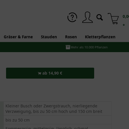
0,0
*
Gräser & Farne
Stauden
Rosen
Kletterpflanzen
Mehr als 10.000 Pflanzen
ab 14,90 €
Kleiner Busch oder Zwergstrauch, nierliegende
Verzweigung, bis zu 50 cm hoch und 150 cm breit
bis zu 50 cm
Sommergrün, mittelgrün, länglich, schmal,