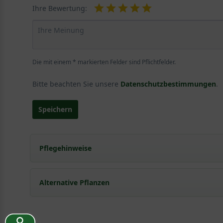
Ihre Bewertung:
Die mit einem * markierten Felder sind Pflichtfelder.
Bitte beachten Sie unsere
Datenschutzbestimmungen
.
Speichern
Pflegehinweise
Pflanz- und Pflegetipps Prunus pumila depressa
Alternative Pflanzen
Mit ein paar kleinen Tipps und Tricks kann man Garte
Pflege- und Pflanztipps
, wo Sie zahlreiche Information
Sie suchen eine Alternative?
Pflegeanleitung zum Download an, die Sie nachstehe