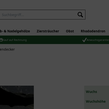
b- & Nadelgehölze
Ziersträucher
Obst
Rhododendron
Kauf auf Rechnung
Anwuchsgarantie
dendecker
Wuchs
Wuchshöhe