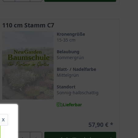
110 cm Stamm C7
Kronengröße
15-35 cm
Belaubung
Sommergrün
Blatt- / Nadelfarbe
Mittelgrün
Standort
Sonnig-halbschattig
Lieferbar
X
57,90 €