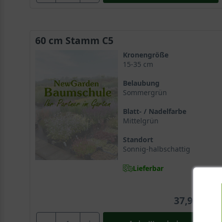
60 cm Stamm C5
Kronengröße
15-35 cm
Belaubung
Sommergrün
Blatt- / Nadelfarbe
Mittelgrün
Standort
Sonnig-halbschattig
Lieferbar
37,90 €