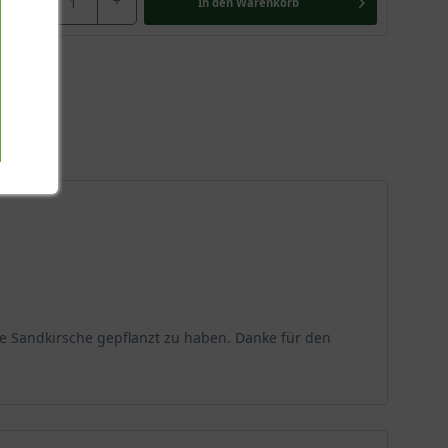
-
+
In den
Warenkorb
ie Sandkirsche gepflanzt zu haben. Danke für den