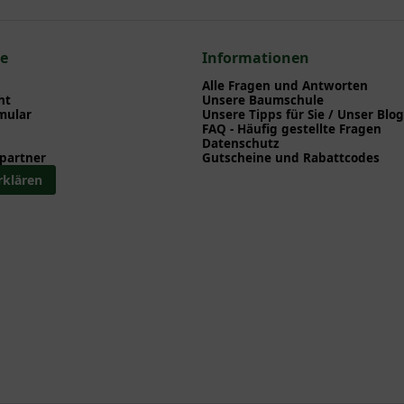
n zum hier gezeigten Artikel Prunus pumila depressa / Kriechende
ce
Informationen
blüher
Alle Fragen und Antworten
ht
Unsere Baumschule
mular
Unsere Tipps für Sie / Unser Blog
FAQ - Häufig gestellte Fragen
Datenschutz
partner
Gutscheine und Rabattcodes
rklären