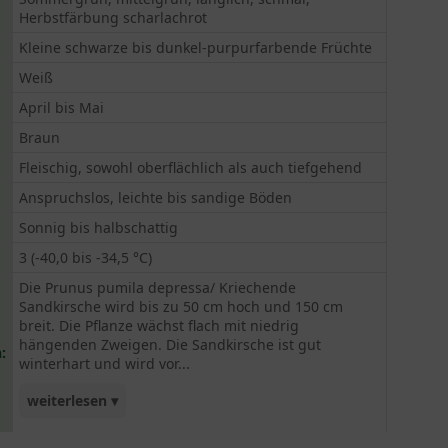
Herbstfärbung scharlachrot
Kleine schwarze bis dunkel-purpurfarbende Früchte
Weiß
April bis Mai
Braun
Fleischig, sowohl oberflächlich als auch tiefgehend
Anspruchslos, leichte bis sandige Böden
Sonnig bis halbschattig
3 (-40,0 bis -34,5 °C)
Die Prunus pumila depressa/ Kriechende
Sandkirsche wird bis zu 50 cm hoch und 150 cm
breit. Die Pflanze wächst flach mit niedrig
hängenden Zweigen. Die Sandkirsche ist gut
:
winterhart und wird vor...
weiterlesen ▾
allem als Bodendecker oder Kübelpflanze