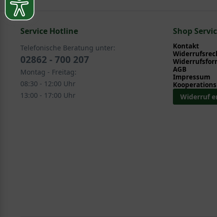
In folgenden Kategorien finden Sie schöne Alternative
Service Hotline
Bodendecker > Sonstige Bodendecker
Shop Servi
Ziergehölze > Frühjahrsblüher > Sonstige Frühjahrs
Kontakt
Telefonische Beratung unter:
Widerrufsrec
02862 - 700 207
Widerrufsfor
AGB
Montag - Freitag:
Impressum
08:30 - 12:00 Uhr
Kooperations
13:00 - 17:00 Uhr
Widerruf e