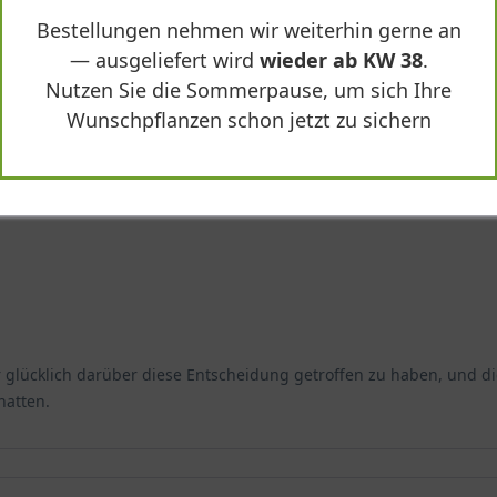
-
+
In den
Warenkorb
Bestellungen nehmen wir weiterhin gerne an
— ausgeliefert wird
wieder ab KW 38
.
Nutzen Sie die Sommerpause, um sich Ihre
Wunschpflanzen schon jetzt zu sichern
 depressa"
er glücklich darüber diese Entscheidung getroffen zu haben, und d
hatten.