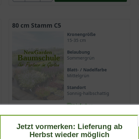
80 cm Stamm C5
Kronengröße
15-35 cm
Belaubung
Sommergrün
Blatt- / Nadelfarbe
Mittelgrün
Standort
Sonnig-halbschattig
Lieferbar
42,90 €
Jetzt vormerken: Lieferung ab
Herbst wieder möglich