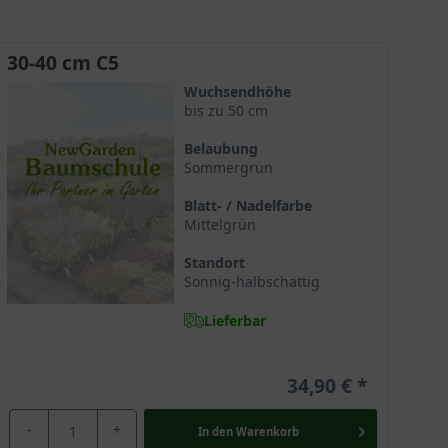
verwendet. Eine echte Rarität.
30-40 cm C5
Wuchsendhöhe
bis zu 50 cm
Belaubung
Sommergrün
Blatt- / Nadelfarbe
Mittelgrün
Standort
Sonnig-halbschattig
Lieferbar
34,90 €
-
+
In den
Warenkorb