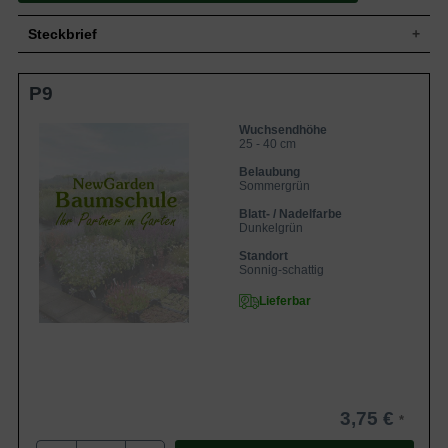
Steckbrief
Zwergstrauch, niedrigbleibend und
P9
Wuchs
kriechend, dichtbuschig, 25 bis 40 cm
hoch und mindestens 100 cm breit
Wuchshöhe
25 - 40 cm
Wuchsendhöhe
25 - 40 cm
Sommergrün bis wintergrün, eirund, oft
leicht gelappt, grob gesägter Rand, am
Belaubung
Blatt
Ende zugespitzt, glänzend, Unterseite
Sommergrün
weiß filzig, Oberseite dunkelgrün,
Blatt- / Nadelfarbe
Herbstfärbung gelb, ca. 10 cm groß
Dunkelgrün
Hellrote Beere, zum Verzehr geeignet, ca.
Frucht
2 cm dick
Standort
Sonnig-schattig
Weiß, schalenförmig, in Trauben
Blüte
zusammen, ca. 2 cm groß
Lieferbar
Blütezeit
Juni - August
Triebe graufilzig, mit gelbbraunen und
Rinde
dünnen Borsten
Flachwurzler, wenig verzweigt, bildet
Wurzeln
Ausläufer
3,75 €
Insgesamt anspruchslos, trockene bis
Boden
frische, gut durchlässige und