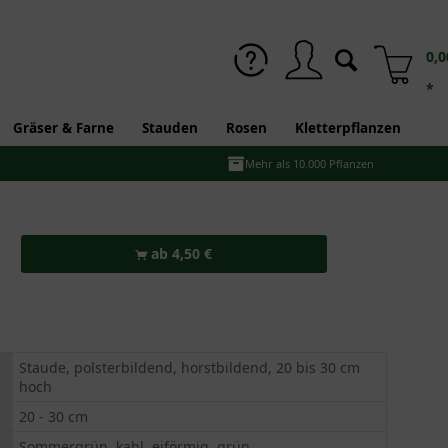
0,0
*
Gräser & Farne
Stauden
Rosen
Kletterpflanzen
Mehr als 10.000 Pflanzen
ab 4,50 €
Staude, polsterbildend, horstbildend, 20 bis 30 cm
hoch
20 - 30 cm
Sommergrün, kahl, eiförmig, grün