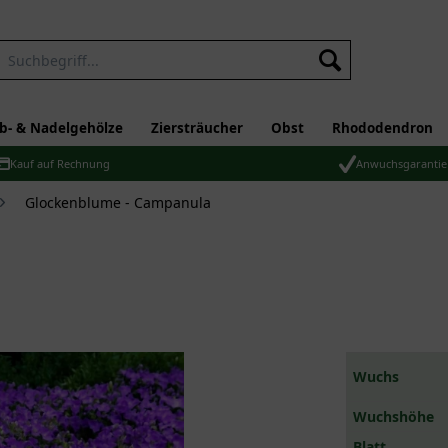
b- & Nadelgehölze
Ziersträucher
Obst
Rhododendron
Kauf auf Rechnung
Anwuchsgarantie
Glockenblume - Campanula
Wuchs
Wuchshöhe
Blatt