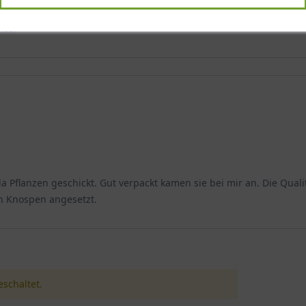
ice.
flanzen geschickt. Gut verpackt kamen sie bei mir an. Die Qualit
 Knospen angesetzt.
schaltet.