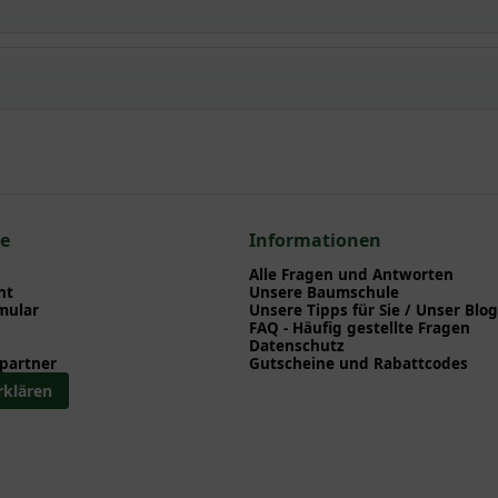
 Karpaten-Glockenblume
npflanzen einen optimalen Start am neuen Standort geben. Auf der
en zu Pflanzzeitpunkt, Pflege, Bewässerung etc. finden können. Al
nd herunterladen können.
en zum hier gezeigten Artikel Campanula carpatica / Karpaten-Glo
panula
ce
Informationen
ampanula
Alle Fragen und Antworten
nula
ht
Unsere Baumschule
mular
Unsere Tipps für Sie / Unser Blog
me - Campanula
FAQ - Häufig gestellte Fragen
Datenschutz
partner
Gutscheine und Rabattcodes
rklären