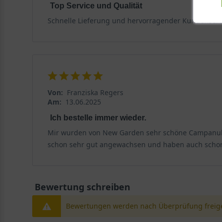
Top Service und Qualität
Schnelle Lieferung und hervorragender Kundenserv
Von:
Franziska Regers
Am:
13.06.2025
Ich bestelle immer wieder.
Mir wurden von New Garden sehr schöne Campanula P
schon sehr gut angewachsen und haben auch schon
Bewertung schreiben
Bewertungen werden nach Überprüfung freige