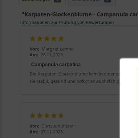
"Karpaten-Glockenblume - Campanula car
Informationen zur Prüfung von Bewertungen
Von:
Margret Lampe
Am:
28.11.2025
Campanula carpatica
Die Karpaten-Glockenblume kam in einer sehr guten,
sie stabil, gesund und sofort anwuchsfähig.
Von:
Christian Küster
Am:
07.11.2025