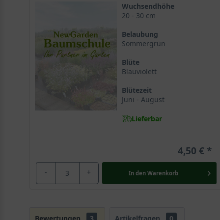
Wuchsendhöhe
20 - 30 cm
Belaubung
Sommergrün
Blüte
Blauviolett
Blütezeit
Juni - August
Lieferbar
4,50 €
-
+
In den
Warenkorb
Bewertungen
3
Artikelfragen
0