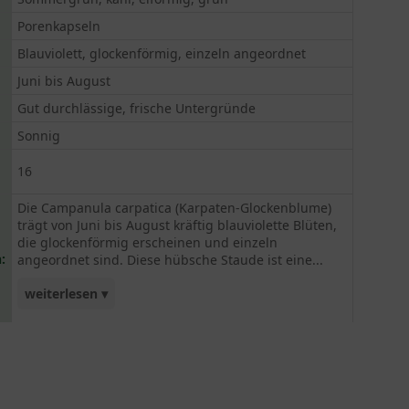
Porenkapseln
Blauviolett, glockenförmig, einzeln angeordnet
Juni bis August
Gut durchlässige, frische Untergründe
Sonnig
16
Die Campanula carpatica (Karpaten-Glockenblume)
trägt von Juni bis August kräftig blauviolette Blüten,
die glockenförmig erscheinen und einzeln
:
angeordnet sind. Diese hübsche Staude ist eine...
weiterlesen ▾
wahre Liebhaber-Pflanze und kann auch als
Bienenweide genutzt werden. Das Blattlaub bildet
zudem eine stabile Unterlage, auf der die Blüten
standfest erscheinen können. Im Winter hält die
Kapaten-Glockenblume Temperaturen bis zu -40