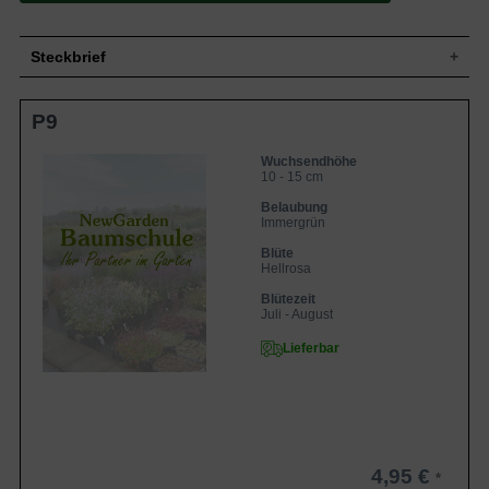
Steckbrief
Staude, kissenartig, horstbildend, 10 bis
Wuchs
P9
15 cm hoch
Wuchshöhe
10 - 15 cm
Wuchsendhöhe
Blatt
Immergrün, elliptisch, gelblichgrün
10 - 15 cm
Frucht
Nüsschen, unscheinbar
Belaubung
Blüte
Hellrosa, rispenartig
Immergrün
Blütezeit
Juli bis August
Blüte
Lehmige, sandige, nährstoffreiche,
Hellrosa
Boden
humose Untergründe
Blütezeit
Standort
Sonnig
Juli - August
Pflanzen pro
16
Lieferbar
m²
Der Thymus citriodorus 'Aureus' (Gold-
Thymian) bildet hübsche kissenartige
Bestände aus immergrünem, gelblich
gefärbten Blattlaub, dessen Blätter
elliptisch, glatt und kahl erscheinen. Auf
lehmigen, sandigen, nährstoffreichen und
4,95 €
humosen Boden kann er sich gut