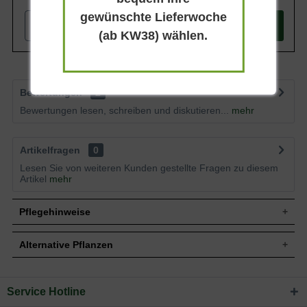
gewünschte Lieferwoche
-
+
In den
Warenkorb
(ab KW38) wählen.
Bewertungen
2
Bewertungen lesen, schreiben und diskutieren...
mehr
Artikelfragen
0
Lesen Sie von weiteren Kunden gestellte Fragen zu diesem
Artikel
mehr
Pflegehinweise
Alternative Pflanzen
Pflanz- und Pflegetipps Thymus citriodorus
'Aureus' / Gold-Thymian
Service Hotline
Sie suchen eine Alternative?
Mit ein paar kleinen Tipps und Tricks kann man