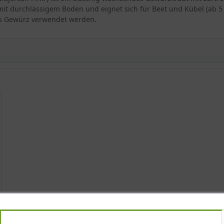
it durchlässigem Boden und eignet sich für Beet und Kübel (ab 5 L
nes Gewürz verwendet werden.
ficinalis 'Majorcan Pink' – ist eine besondere Sorte des klassisch
 einer Höhe von etwa 50 Zentimetern eignet er sich hervorragend
 Küchenkraut.
s dem Mittelmeerraum und ist an warme, sonnige Standorte angep
rane Küche erinnert. Die Sorte zeichnet sich durch eine besonders
onen Schutz. Der Wuchs ist buschig und horstbildend mit aufrechte