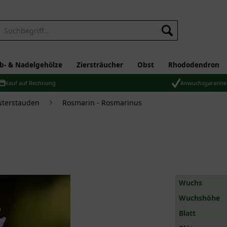
b- & Nadelgehölze
Ziersträucher
Obst
Rhododendron
Kauf auf Rechnung
Anwuchsgarantie
uterstauden
Rosmarin - Rosmarinus
Wuchs
Wuchshöhe
Blatt