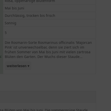
Rosa, lippenartige Blütenform
Mai bis Juni
Durchlässig, trocken bis frisch
Sonnig
5
Die Rosmarin-Sorte Rosmarinus officinalis 'Majorcan
Pink' ist unverwechselbar, denn sie ziert sich im
frühen Sommer von Mai bis Juni mit vielen zartrosa
:
Blüten den Garten. Der Wuchs dieser Staude...
weiterlesen ▾
ist säulenförmig und gewölbt. Die Blätter dieses
Rosmarins ähneln kleinen, hellgrünen Nadeln, die
dazu auch noch würzig-aromatisch duften, wie
man es von dem Heil- und Gewürzkraut kennt. Die
'Majorcan Pink' stellt sich durch ihre vielseitige
Verwendbarkeit als eine Besonderheit im
Kräutergarten dar. Vor allem zu mediterranen
rosa Blüten von Mai bis Juni. Die sommergrüne Staude
Gerichten ist Rosmarin ein unabdingbares