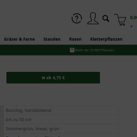
0,0
*
Gräser & Farne
Stauden
Rosen
Kletterpflanzen
Mehr als 10.000 Pflanzen
ab 4,75 €
Buschig, horstbildend
bis zu 50 cm
Sommergrün, lineal, grün