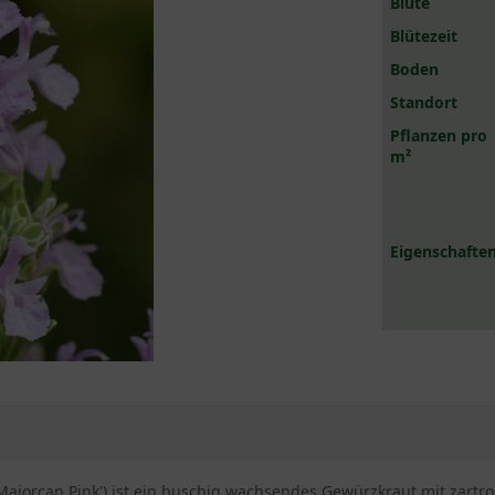
Blüte
Blütezeit
Boden
Standort
Pflanzen pro
m²
Eigenschaften
 'Majorcan Pink') ist ein buschig wachsendes Gewürzkraut mit zart