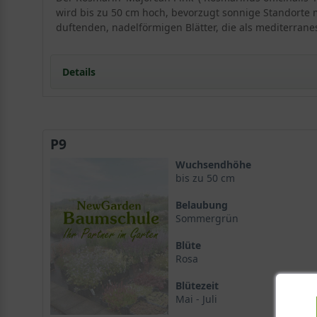
wird bis zu 50 cm hoch, bevorzugt sonnige Standorte m
duftenden, nadelförmigen Blätter, die als mediterra
Details
Portrait des Rosmarin 'Majorcan Pink'
P9
Der Rosmarin 'Majorcan Pink' – botanisch Rosmarinus of
Wuchsendhöhe
Blüten und den kompakten, säulenförmigen Wuchs. Mit
bis zu 50 cm
würzige Geschmack machen ihn zu einem vielseitigen
Belaubung
Sommergrün
Herkunft und Eigenschaften
Blüte
Der Rosmarin 'Majorcan Pink' stammt ursprünglich au
Rosa
verströmen den charakteristischen Duft, der an mediter
minus zehn Grad Celsius, benötigt aber in kalten Regi
Blütezeit
Mai - Juli
für erfahrene Gärtner.