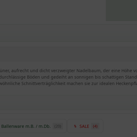
rüner, aufrecht und dicht verzweigter Nadelbaum, der eine Höhe vo
t durchlässige Böden und gedeiht an sonnigen bis schattigen Stando
ewöhnliche Schnittverträglichkeit machen sie zur idealen Heckenpfl
Ballenware m.B. / m.Db.
SALE
(20)
(4)
imische Eibe / Taxus baccata