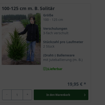
100-125 cm m. B. Solitär
in unserem Shop anbieten. Die kleinsten Pflanzen
Größe
ten, ebenso mit Juteballierung oder im Drahtballen.
100 - 125 cm
rößtes Exemplar startet mit einer Ausgangsgröße von
Verschulungen
 wird die
Heimische Eibe
bis zu 12 m hoch und erlangt
3-fach verschult
e eher zu den mäßig wachsenden
Heckenpflanzen
.
Stückzahl pro Laufmeter
nnen.
2 Stück
(Draht-) Ballenware
mit Juteballierung (m. B.)
der Solitär gepflanzt. Durch den aufrechten und
zu werden. Überzeugende Argument, die für die
Taxus
Lieferbar
e Hobbygärtner überzeugen. Informieren Sie sich gerne
ert werden:
19,95 €
-
+
In den
Warenkorb