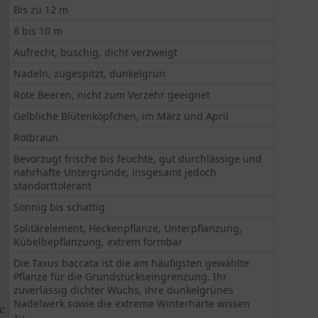
Bis zu 12 m
8 bis 10 m
Aufrecht, buschig, dicht verzweigt
Nadeln, zugespitzt, dunkelgrün
Rote Beeren, nicht zum Verzehr geeignet
Gelbliche Blütenköpfchen, im März und April
Rotbraun
Bevorzugt frische bis feuchte, gut durchlässige und
nahrhafte Untergründe, insgesamt jedoch
standorttolerant
Sonnig bis schattig
Solitärelement, Heckenpflanze, Unterpflanzung,
Kübelbepflanzung, extrem formbar
Die Taxus baccata ist die am häufigsten gewählte
Pflanze für die Grundstückseingrenzung. Ihr
zuverlässig dichter Wuchs, ihre dunkelgrünes
Nadelwerk sowie die extreme Winterhärte wissen
:
zu...