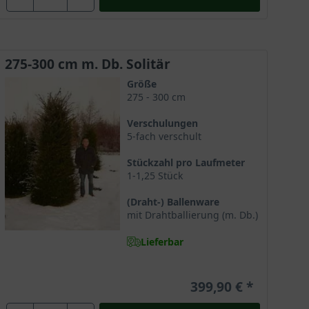
 Wahl des Standortes und des richtigen Bodens achten,
, damit sich die Heckenpflanze wohlfühlt. Wählen Sie
und Staunässe. Beide Extreme sind nicht förderlich für
275-300 cm m. Db. Solitär
lich die Pflegeempfehlungen und Sie werden Ihre
Größe
275 - 300 cm
Verschulungen
5-fach verschult
 beachtet werden sollten, damit Ihre Heckenpflanze sich
Stückzahl pro Laufmeter
lle Infos erfahren können. Lesen Sie zum Beispiel:
1-1,25 Stück
n Besuch wert! Weitere Fragen werden in unseren
(Draht-) Ballenware
mit Drahtballierung (m. Db.)
Lieferbar
st. Der Herbst bietet einige Eigenschaften, die sich
ie herbstlichen Regenschauer bieten genügend
399,90 €