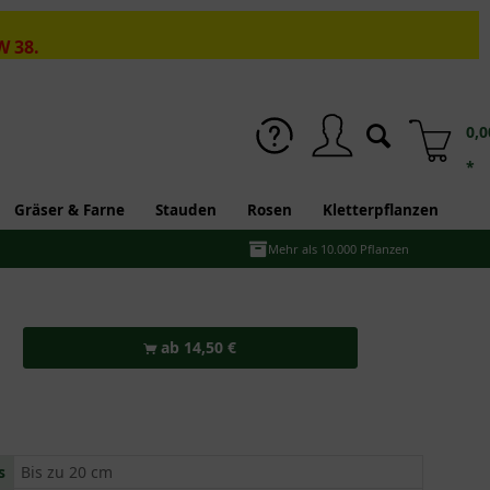
W 38.
0,0
*
Gräser & Farne
Stauden
Rosen
Kletterpflanzen
Mehr als 10.000 Pflanzen
ab 14,50 €
s
Bis zu 20 cm