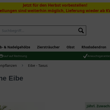
Jetzt für den Herbst vorbestellen!
ellungen sind weiterhin möglich, Lieferung wieder ab K
Suchen
b- & Nadelgehölze
Ziersträucher
Obst
Rhododendron
Kauf auf Rechnung
Anwuchsgarantie
npflanzen
Eibe - Taxus
he Eibe
Jährl. Zuwach