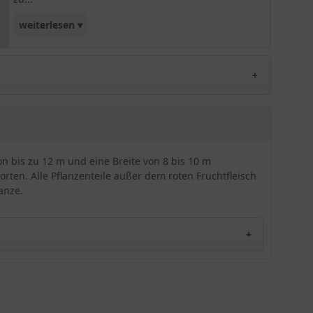
weiterlesen ▾
überzeugen. Selbst in der Gegenwart bereits
älterer Gehölze setzt sie sich durch. Darüber
hinaus gibt es wohl kein immergrünes Gehölz im
Bereich der Heckenpflanzen, welches sich so
extrem formen lässt und dabei auch noch fatale
Schnittfehler im Laufe der Zeit selbst korrigiert.
Die Eibe findet Verwendung von 50 cm bis zu 10 m
Höhe. Selbst 30 cm Breite bei 2 m Höhe sind kein
n bis zu 12 m und eine Breite von 8 bis 10 m
Problem.
rten. Alle Pflanzenteile außer dem roten Fruchtfleisch
anze.