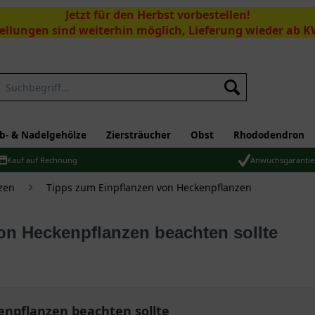
Jetzt für den Herbst vorbestellen!
ellungen sind weiterhin möglich, Lieferung wieder ab K
Suchen
b- & Nadelgehölze
Ziersträucher
Obst
Rhododendron
Kauf auf Rechnung
Anwuchsgarantie
zen
Tipps zum Einpflanzen von Heckenpflanzen
on Heckenpflanzen beachten sollte
enpflanzen beachten sollte