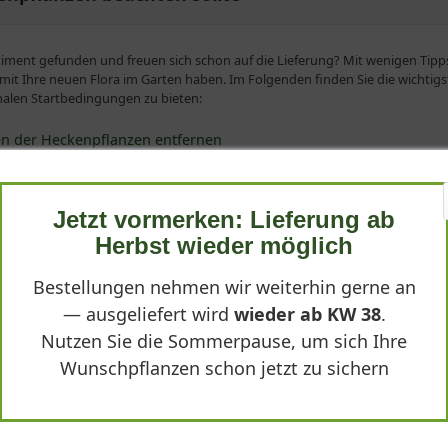
ment gefunden und freuen sich schon auf die Lieferung? Mit wenigen Tipps
 mit Ihre neuen Flora im Garten haben. Im Folgenden finden Sie die wichtig
malen Startbedingungen zu bieten:
len der Heckenpflanzen entfernen
zung
wichtig
en uns frühzeitig kontaktieren
Jetzt vormerken: Lieferung ab
kten Heckenpflanzen haben wir einen speziellen Ratgeber vorbereitet - dies
Herbst wieder möglich
Bestellungen nehmen wir weiterhin gerne an
rzelballen der Heckenpflanzen entfernen
— ausgeliefert wird
wieder ab KW 38
.
enware / Freilandware ist der Favorit für viele Gartenfreunde. Bspw. werd
Nutzen Sie die Sommerpause, um sich Ihre
er alternativ gibt es noch die ganzjährig verfügbare Containerware, welche 
Wunschpflanzen schon jetzt zu sichern
genen Heckenpflanzen aus dem Feld ausgestochen und der Wurzelballen wird 
fixiert. Der Vorteil von dieser Art Wurzelverpackung ist, dass die Heckenpf
Nährstoffen und Wasser versorgen kann.