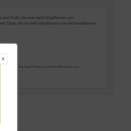
 und Tricks, die man beim Einpflanzen von
sten Tipps, die Sie beim Einpflanzen von Heckenpflanzen
X
en finden Sie hier:
Tipps zum Einpflanzen von
en immergrüne Heckenpflanzen wie
Kirschlorbeer
,
Thuja
,
in der Regel etwas teurer ist.
mit einem Ballierleinen und, je nach Größe des
lanze möglichst viele Wurzeln mitnimmt und sich am