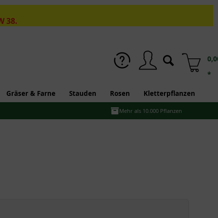
W 38.
0,0
*
Gräser & Farne
Stauden
Rosen
Kletterpflanzen
Mehr als 10.000 Pflanzen