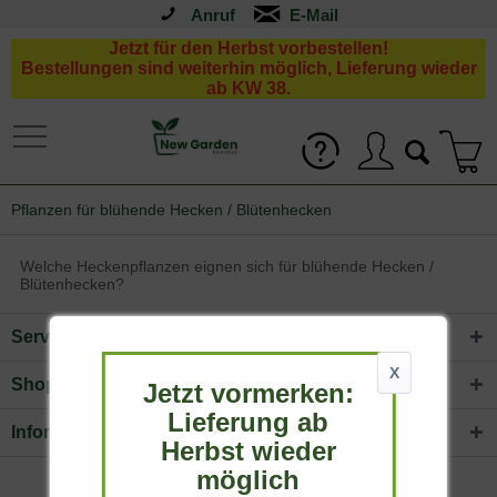
Anruf
Jetzt für den Herbst vorbestellen!
Bestellungen sind weiterhin möglich, Lieferung wieder
ab KW 38.
Pflanzen für blühende Hecken / Blütenhecken
Welche Heckenpflanzen eignen sich für blühende Hecken /
Blütenhecken?
Service Hotline
X
Shop Service
Jetzt vormerken:
Lieferung ab
Informationen
Herbst wieder
möglich