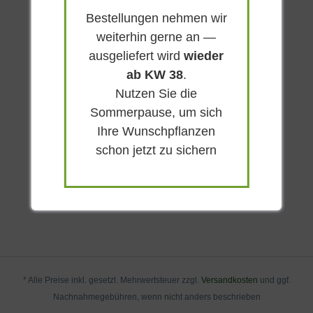
Bestellungen nehmen wir
weiterhin gerne an —
ausgeliefert wird
wieder
ab KW 38
.
Nutzen Sie die
Sommerpause, um sich
Ihre Wunschpflanzen
schon jetzt zu sichern
* Alle Preise inkl. gesetzl. Mehrwertsteuer zzgl.
Versandkosten
und ggf.
Nachnahmegebühren, wenn nicht anders beschrieben